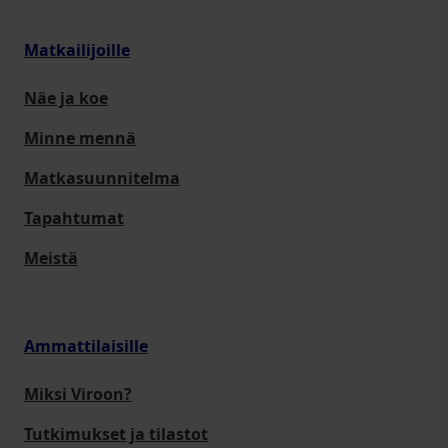
Matkailijoille
Näe ja koe
Minne mennä
Matkasuunnitelma
Tapahtumat
Meistä
Ammattilaisille
Miksi Viroon?
Tutkimukset ja tilastot