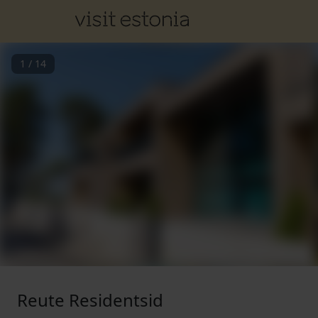
1
/
14
Reute Residentsid