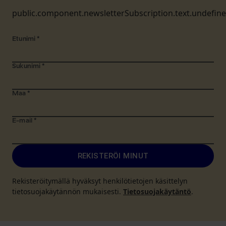
public.component.newsletterSubscription.text.undefin
Etunimi
*
Sukunimi
*
Maa
*
E-mail
*
REKISTERÖI MINUT
Rekisteröitymällä hyväksyt henkilötietojen käsittelyn
tietosuojakäytännön mukaisesti.
Tietosuojakäytäntö
.