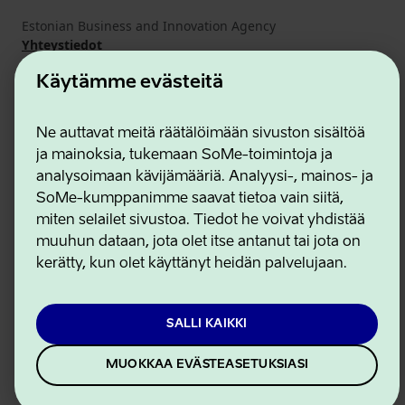
Estonian Business and Innovation Agency
Yhteystiedot
Yhteistyökumppanit
Käytämme evästeitä
Käyttöehdot
Eväste- ja tietosuojakäytäntö
Ne auttavat meitä räätälöimään sivuston sisältöä
ja mainoksia, tukemaan SoMe-toimintoja ja
analysoimaan kävijämääriä. Analyysi-, mainos- ja
SoMe-kumppanimme saavat tietoa vain siitä,
miten selailet sivustoa. Tiedot he voivat yhdistää
muuhun dataan, jota olet itse antanut tai jota on
kerätty, kun olet käyttänyt heidän palvelujaan.
SALLI KAIKKI
MUOKKAA EVÄSTEASETUKSIASI