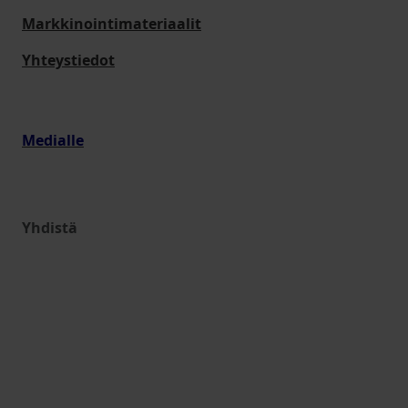
Markkinointimateriaalit
Yhteystiedot
Medialle
Yhdistä