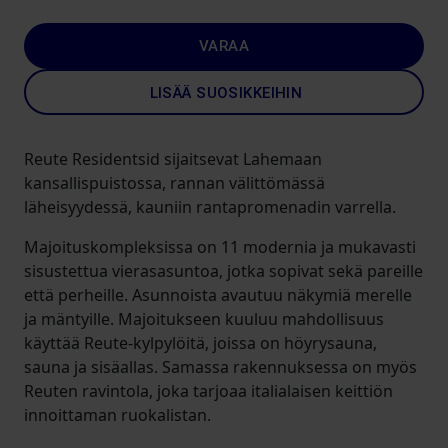
VARAA
LISÄÄ SUOSIKKEIHIN
Reute Residentsid sijaitsevat Lahemaan
kansallispuistossa, rannan välittömässä
läheisyydessä, kauniin rantapromenadin varrella.
Majoituskompleksissa on 11 modernia ja mukavasti
sisustettua vierasasuntoa, jotka sopivat sekä pareille
että perheille. Asunnoista avautuu näkymiä merelle
ja mäntyille. Majoitukseen kuuluu mahdollisuus
käyttää Reute-kylpylöitä, joissa on höyrysauna,
sauna ja sisäallas. Samassa rakennuksessa on myös
Reuten ravintola, joka tarjoaa italialaisen keittiön
innoittaman ruokalistan.