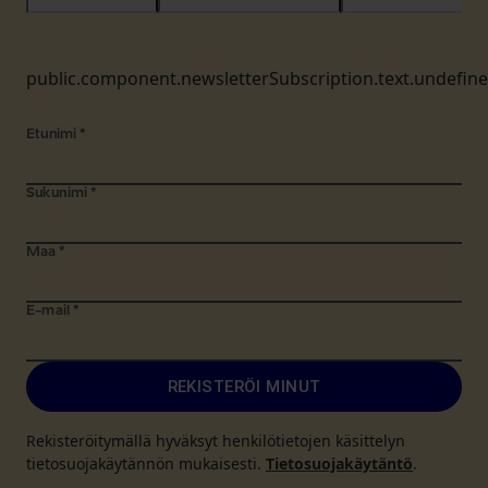
public.component.newsletterSubscription.text.undefin
Etunimi
*
Sukunimi
*
Maa
*
E-mail
*
REKISTERÖI MINUT
Rekisteröitymällä hyväksyt henkilötietojen käsittelyn
tietosuojakäytännön mukaisesti.
Tietosuojakäytäntö
.