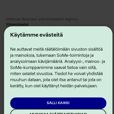
Estonian Business and Innovation Agency
Yhteystiedot
Yhteistyökumppanit
Käyttöehdot
Käytämme evästeitä
Eväste- ja tietosuojakäytäntö
Ne auttavat meitä räätälöimään sivuston sisältöä
ja mainoksia, tukemaan SoMe-toimintoja ja
analysoimaan kävijämääriä. Analyysi-, mainos- ja
SoMe-kumppanimme saavat tietoa vain siitä,
miten selailet sivustoa. Tiedot he voivat yhdistää
muuhun dataan, jota olet itse antanut tai jota on
kerätty, kun olet käyttänyt heidän palvelujaan.
SALLI KAIKKI