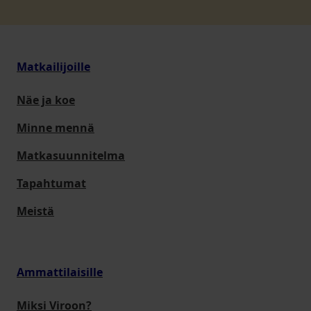
Matkailijoille
Näe ja koe
Minne mennä
Matkasuunnitelma
Tapahtumat
Meistä
Ammattilaisille
Miksi Viroon?