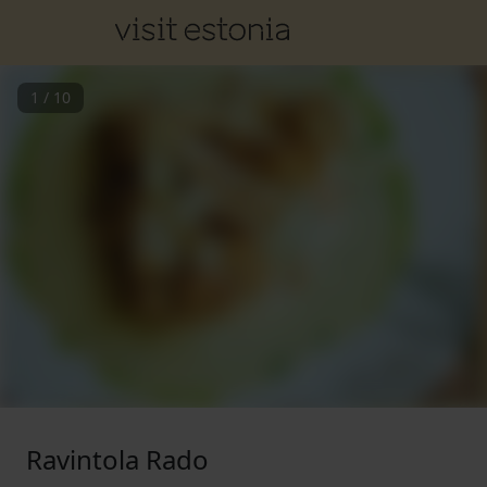
1
/
10
Ravintola Rado