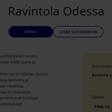
Ravintola Odessa
VARAA
LISÄÄ SUOSIKKEIHIN
uuttoliikkeen vuoksi
eet siellä uusia ja
Aukioloaja
inen ukrainalainen borssi
Avoinna 
via tarinoita ja
an rikollista.
vaa kotitekoista
Sijainti
nua odottavat kirkkaat
kuelämykset!
Pikk tn 