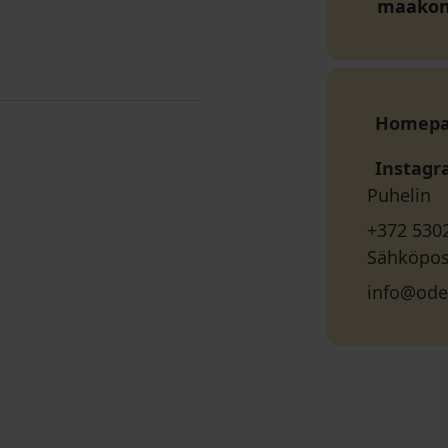
maako
Homep
Instag
Puhelin
+372 530
Sähköpos
info@ode