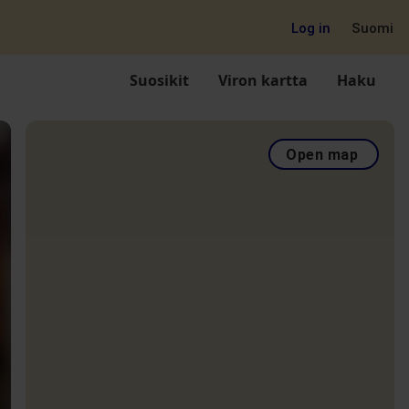
Log in
Suomi
Suosikit
Viron kartta
Haku
Open map