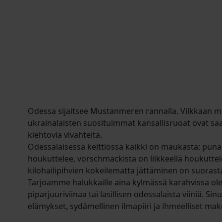
Odessa sijaitsee Mustanmeren rannalla. Vilkkaan m
ukrainalaisten suosituimmat kansallisruoat ovat saan
kiehtovia vivahteita.
Odessalaisessa keittiössä kaikki on maukasta: puna
houkuttelee, vorschmackista on liikkeellä houkuttele
kilohailipihvien kokeilematta jättäminen on suorasta
Tarjoamme halukkaille aina kylmässä karahvissa ole
piparjuuriviinaa tai lasillisen odessalaista viiniä. Si
elämykset, sydämellinen ilmapiiri ja ihmeelliset ma