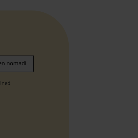
nen nomadi
fined