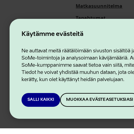
Matkasuunnitelma
Tapahtumat
Meistä
Käytämme evästeitä
Ne auttavat meitä räätälöimään sivuston sisältöä
SoMe-toimintoja ja analysoimaan kävijämääriä. An
Estonian Business and In
SoMe-kumppanimme saavat tietoa vain siitä, miten 
Tiedot he voivat yhdistää muuhun dataan, jota olet
kerätty, kun olet käyttänyt heidän palvelujaan.
SALLI KAIKKI
MUOKKAA EVÄSTEASETUKSIASI