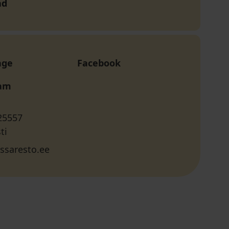
nd
age
Facebook
ram
25557
ti
ssaresto.ee