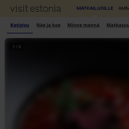
MATKAILIJOILLE
AMM
Kotisivu
Näe ja koe
Minne mennä
Matkasuu
1
/
6