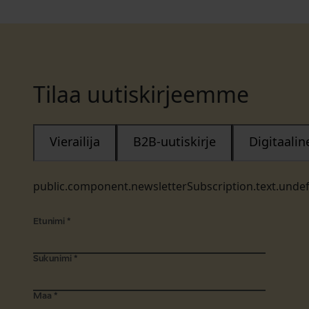
Tilaa uutiskirjeemme
Vierailija
B2B-uutiskirje
Digitaali
public.component.newsletterSubscription.text.unde
Etunimi
*
Sukunimi
*
Maa
*