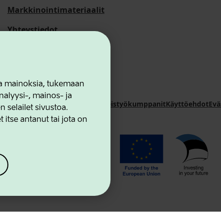
Markkinointimateriaalit
Yhteystiedot
 ja mainoksia, tukemaan
alyysi-, mainos- ja
novation Agency
Yhteystiedot
Yhteistyökumppanit
Käyttöehdot
Evä
selailet sivustoa.
 itse antanut tai jota on