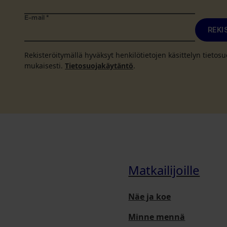
E-mail
*
REKI
Rekisteröitymällä hyväksyt henkilötietojen käsittelyn tieto
mukaisesti.
Tietosuojakäytäntö
.
Matkailijoille
Näe ja koe
Minne mennä