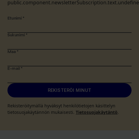
public.component.newsletterSubscription.text.undefin
Etunimi
*
Sukunimi
*
Maa
*
E-mail
*
REKISTERÖI MINUT
Rekisteröitymällä hyväksyt henkilötietojen käsittelyn
tietosuojakäytännön mukaisesti.
Tietosuojakäytäntö
.