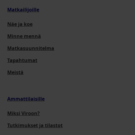
Matkailijoille
Näe ja koe
Minne mennä
Matkasuunnitelma
Tapahtumat
Meistä
Ammattilaisille
Miksi Viroon?
Tutkimukset ja tilastot