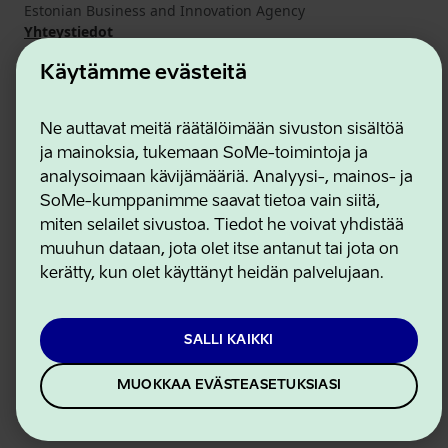
Estonian Business and Innovation Agency
Yhteystiedot
Yhteistyökumppanit
Käytämme evästeitä
Käyttöehdot
Eväste- ja tietosuojakäytäntö
Ne auttavat meitä räätälöimään sivuston sisältöä
ja mainoksia, tukemaan SoMe-toimintoja ja
analysoimaan kävijämääriä. Analyysi-, mainos- ja
SoMe-kumppanimme saavat tietoa vain siitä,
miten selailet sivustoa. Tiedot he voivat yhdistää
muuhun dataan, jota olet itse antanut tai jota on
kerätty, kun olet käyttänyt heidän palvelujaan.
SALLI KAIKKI
MUOKKAA EVÄSTEASETUKSIASI