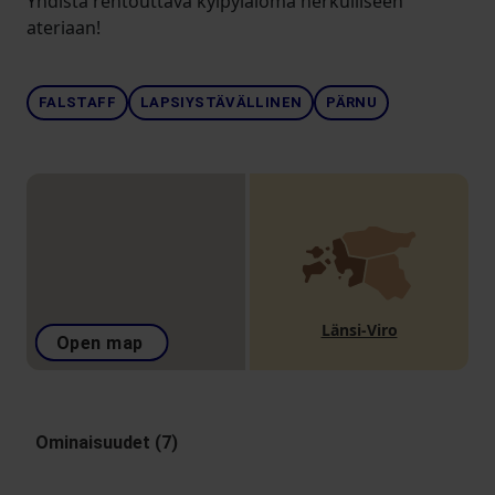
Yhdistä rentouttava kylpyläloma herkulliseen
ateriaan!
FALSTAFF
LAPSIYSTÄVÄLLINEN
PÄRNU
Länsi-Viro
Open map
Ominaisuudet (7)