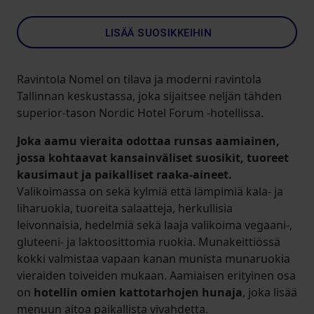
LISÄÄ SUOSIKKEIHIN
Ravintola Nomel on tilava ja moderni ravintola
Tallinnan keskustassa, joka sijaitsee neljän tähden
superior-tason Nordic Hotel Forum -hotellissa.
Joka aamu vieraita odottaa runsas aamiainen,
jossa kohtaavat kansainväliset suosikit, tuoreet
kausimaut ja paikalliset raaka-aineet.
Valikoimassa on sekä kylmiä että lämpimiä kala- ja
liharuokia, tuoreita salaatteja, herkullisia
leivonnaisia, hedelmiä sekä laaja valikoima vegaani-,
gluteeni- ja laktoosittomia ruokia. Munakeittiössä
kokki valmistaa vapaan kanan munista munaruokia
vieraiden toiveiden mukaan. Aamiaisen erityinen osa
on
hotellin omien kattotarhojen hunaja
, joka lisää
menuun aitoa paikallista vivahdetta.