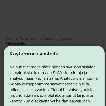
Estonian Business and Innovation Agency
Yhteystiedot
Yhteistyökumppanit
Käyttöehdot
Käytämme evästeitä
Eväste- ja tietosuojakäytäntö
Ne auttavat meitä räätälöimään sivuston sisältöä
ja mainoksia, tukemaan SoMe-toimintoja ja
analysoimaan kävijämääriä. Analyysi-, mainos- ja
SoMe-kumppanimme saavat tietoa vain siitä,
miten selailet sivustoa. Tiedot he voivat yhdistää
muuhun dataan, jota olet itse antanut tai jota on
kerätty, kun olet käyttänyt heidän palvelujaan.