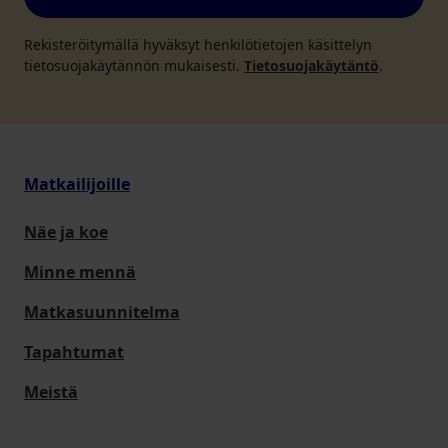
Rekisteröitymällä hyväksyt henkilötietojen käsittelyn
tietosuojakäytännön mukaisesti.
Tietosuojakäytäntö
.
Matkailijoille
Näe ja koe
Minne mennä
Matkasuunnitelma
Tapahtumat
Meistä