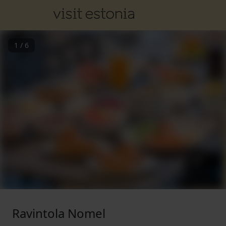
1
/
6
Ravintola Nomel