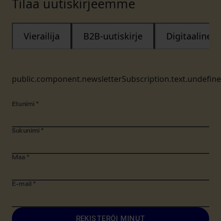
Tilaa uutiskirjeemme
Vierailija
B2B-uutiskirje
Digitaalinen
public.component.newsletterSubscription.text.undefin
Etunimi
*
Sukunimi
*
Maa
*
E-mail
*
REKISTERÖI MINUT