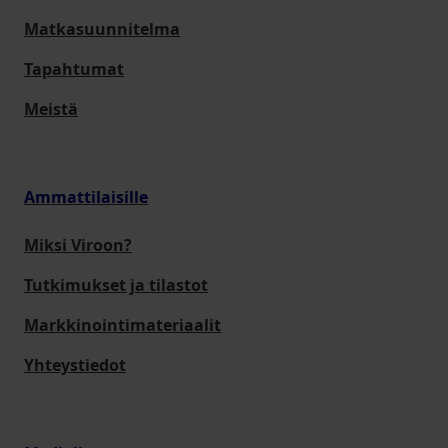
Matkasuunnitelma
Tapahtumat
Meistä
Ammattilaisille
Miksi Viroon?
Tutkimukset ja tilastot
Markkinointimateriaalit
Yhteystiedot