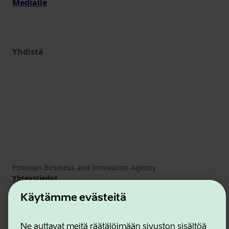
Medialle
Yhdistä
Estonian Business and Innovation Agency
Yhteystiedot
Yhteistyökumppanit
Käytämme evästeitä
Käyttöehdot
Eväste- ja tietosuojakäytäntö
Ne auttavat meitä räätälöimään sivuston sisältöä