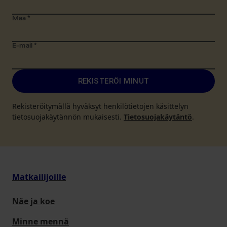
Maa
*
E-mail
*
REKISTERÖI MINUT
Rekisteröitymällä hyväksyt henkilötietojen käsittelyn
tietosuojakäytännön mukaisesti.
Tietosuojakäytäntö
.
Matkailijoille
Näe ja koe
Minne mennä