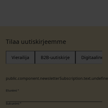
Tilaa uutiskirjeemme
Vierailija
B2B-uutiskirje
Digitaalinen
public.component.newsletterSubscription.text.undefin
Etunimi
*
Sukunimi
*