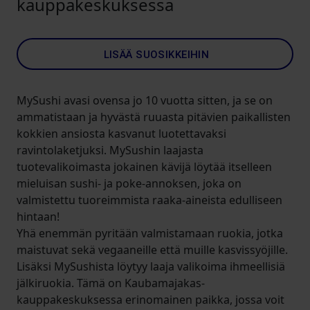
kauppakeskuksessa
LISÄÄ SUOSIKKEIHIN
MySushi avasi ovensa jo 10 vuotta sitten, ja se on
ammatistaan ja hyvästä ruuasta pitävien paikallisten
kokkien ansiosta kasvanut luotettavaksi
ravintolaketjuksi. MySushin laajasta
tuotevalikoimasta jokainen kävijä löytää itselleen
mieluisan sushi- ja poke-annoksen, joka on
valmistettu tuoreimmista raaka-aineista edulliseen
hintaan!
Yhä enemmän pyritään valmistamaan ruokia, jotka
maistuvat sekä vegaaneille että muille kasvissyöjille.
Lisäksi MySushista löytyy laaja valikoima ihmeellisiä
jälkiruokia. Tämä on Kaubamajakas-
kauppakeskuksessa erinomainen paikka, jossa voit