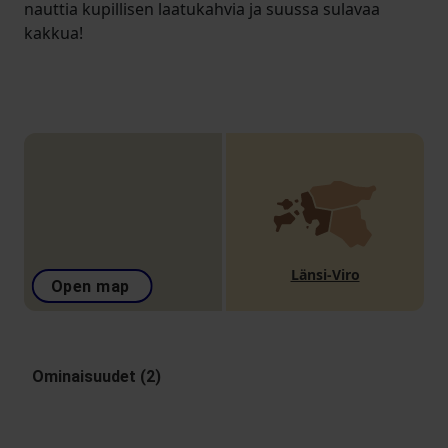
nauttia kupillisen laatukahvia ja suussa sulavaa
kakkua!
Länsi-Viro
Open map
Ominaisuudet (2)