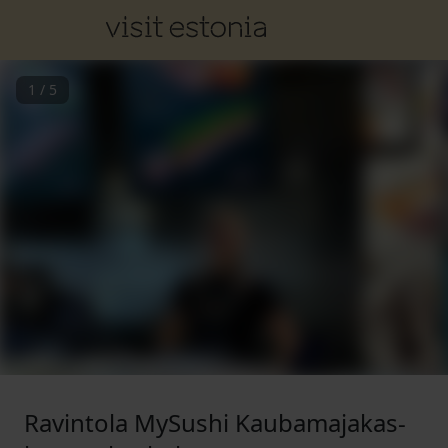
1
/
5
Ravintola MySushi Kaubamajakas-