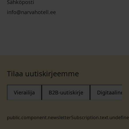
Sähköposti
info@narvahotell.ee
Tilaa uutiskirjeemme
Vierailija
B2B-uutiskirje
Digitaalinen
public.component.newsletterSubscription.text.undefin