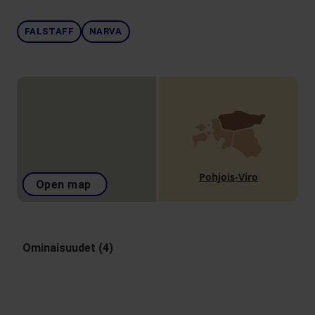
FALSTAFF
NARVA
Pohjois-Viro
Open map
Ominaisuudet (4)