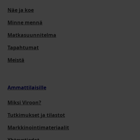
Näe ja koe
Minne mennä
Matkasuunnitelma
Tapahtumat
Meistä
Ammattilaisille
Miksi Viroon?
Tutkimukset ja tilastot
Markkinointimateriaalit