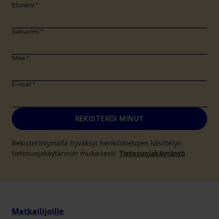
Etunimi
*
Sukunimi
*
Maa
*
E-mail
*
REKISTERÖI MINUT
Rekisteröitymällä hyväksyt henkilötietojen käsittelyn
tietosuojakäytännön mukaisesti.
Tietosuojakäytäntö
.
Matkailijoille