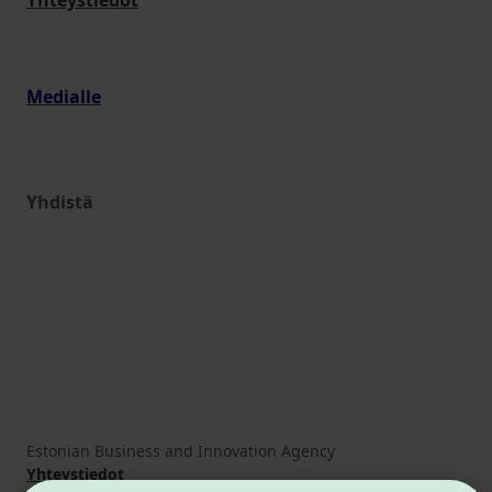
Yhteystiedot
Medialle
Yhdistä
Estonian Business and Innovation Agency
Yhteystiedot