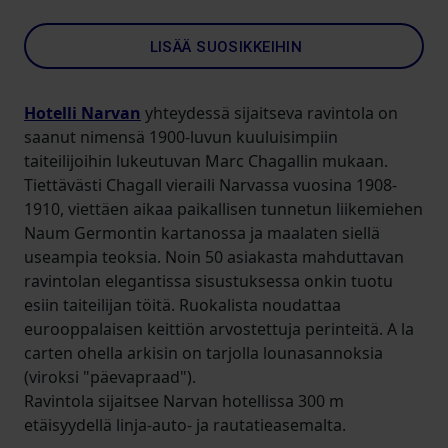
LISÄÄ SUOSIKKEIHIN
Hotelli Narvan
yhteydessä sijaitseva ravintola on
saanut nimensä 1900-luvun kuuluisimpiin
taiteilijoihin lukeutuvan Marc Chagallin mukaan.
Tiettävästi Chagall vieraili Narvassa vuosina 1908-
1910, viettäen aikaa paikallisen tunnetun liikemiehen
Naum Germontin kartanossa ja maalaten siellä
useampia teoksia. Noin 50 asiakasta mahduttavan
ravintolan elegantissa sisustuksessa onkin tuotu
esiin taiteilijan töitä. Ruokalista noudattaa
eurooppalaisen keittiön arvostettuja perinteitä. A la
carten ohella arkisin on tarjolla lounasannoksia
(viroksi "päevapraad").
Ravintola sijaitsee Narvan hotellissa 300 m
etäisyydellä linja-auto- ja rautatieasemalta.