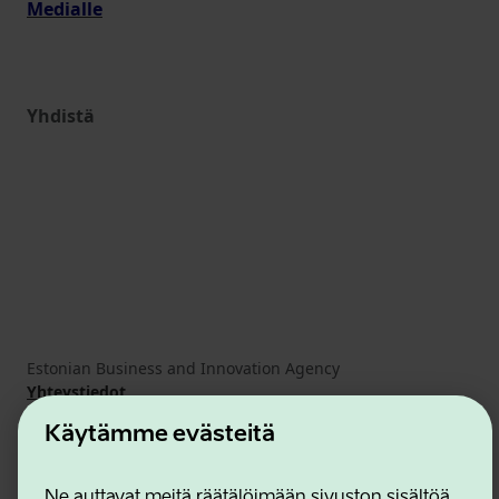
Medialle
Yhdistä
Estonian Business and Innovation Agency
Yhteystiedot
Yhteistyökumppanit
Käytämme evästeitä
Käyttöehdot
Eväste- ja tietosuojakäytäntö
Ne auttavat meitä räätälöimään sivuston sisältöä