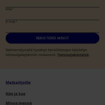
Maa
*
E-mail
*
REKISTERÖI MINUT
Rekisteröitymällä hyväksyt henkilötietojen käsittelyn
tietosuojakäytännön mukaisesti.
Tietosuojakäytäntö
.
Matkailijoille
Näe ja koe
Minne mennä