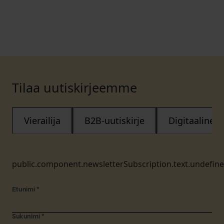
Tilaa uutiskirjeemme
Vierailija
B2B-uutiskirje
Digitaalinen
public.component.newsletterSubscription.text.undefin
Etunimi
*
Sukunimi
*