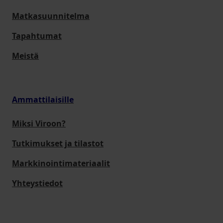
Matkasuunnitelma
Tapahtumat
Meistä
Ammattilaisille
Miksi Viroon?
Tutkimukset ja tilastot
Markkinointimateriaalit
Yhteystiedot