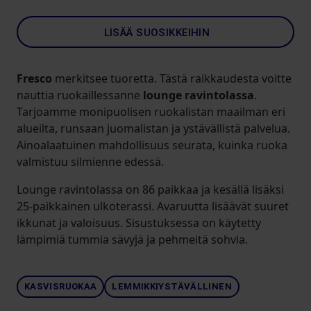
LISÄÄ SUOSIKKEIHIN
Fresco
merkitsee tuoretta. Tästä raikkaudesta voitte
nauttia ruokaillessanne
lounge ravintolassa
.
Tarjoamme monipuolisen ruokalistan maailman eri
alueilta, runsaan juomalistan ja ystävällistä palvelua.
Ainoalaatuinen mahdollisuus seurata, kuinka ruoka
valmistuu silmienne edessä.
Lounge ravintolassa on 86 paikkaa ja kesällä lisäksi
25-paikkainen ulkoterassi. Avaruutta lisäävät suuret
ikkunat ja valoisuus. Sisustuksessa on käytetty
lämpimiä tummia sävyjä ja pehmeitä sohvia.
KASVISRUOKAA
LEMMIKKIYSTÄVÄLLINEN