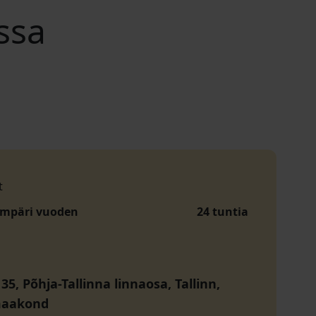
ssa
t
ympäri vuoden
24 tuntia
35, Põhja-Tallinna linnaosa, Tallinn,
maakond