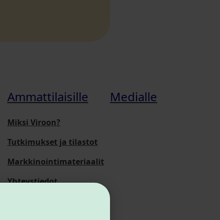
Ammattilaisille
Medialle
Miksi Viroon?
Tutkimukset ja tilastot
Markkinointimateriaalit
Yhteystiedot