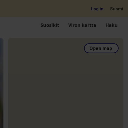
Log in
Suomi
Suosikit
Viron kartta
Haku
Open map