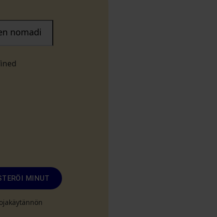
nen nomadi
fined
STERÖI MINUT
suojakäytännön