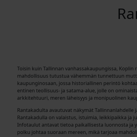
Ra
Toisin kuin Tallinnan vanhassakaupungissa, Koplin 
mahdollisuus tutustua vähemmän tunnettuun mutta
kaupunginosaan, jossa historiallinen perintö kohtaa
entinen teollisuus- ja satama-alue, jolle on ominai
arkkitehtuuri, meren läheisyys ja monipuolinen kau
Rantakadulta avautuvat näkymät Tallinnanlahdelle j
Rantakadulla on valaistus, istuimia, leikkipaikka ja
Infotaulut antavat tietoa paikallisesta luonnosta ja 
polku johtaa suoraan mereen, mikä tarjoaa mahdoll