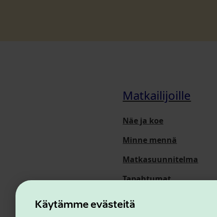
Matkailijoille
Näe ja koe
Minne mennä
Matkasuunnitelma
Tapahtumat
Meistä
Käytämme evästeitä