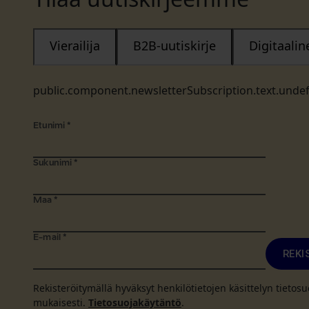
Vierailija
B2B-uutiskirje
Digitaali
public.component.newsletterSubscription.text.unde
Etunimi
*
Sukunimi
*
Maa
*
E-mail
*
REKI
Rekisteröitymällä hyväksyt henkilötietojen käsittelyn tieto
mukaisesti.
Tietosuojakäytäntö
.