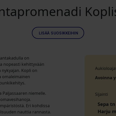
ntapromenadi Kopli
LISÄÄ SUOSIKKEIHIN
rantakadulla on
 nopeasti kehittyvään
Aukioloaja
 nykyajan. Kopli on
sta omaleimainen
Avoinna 
punkikehitys.
a Paljassaaren niemelle.
Sijainti
 juomavesihanoja.
Sepa tn 
ympäristöstä. Eri kohdissa
Harju 
isuuden nauttia rannasta.