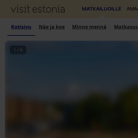
MATKAILIJOILLE
AMM
Kotisivu
Näe ja koe
Minne mennä
Matkasuu
1
/
6