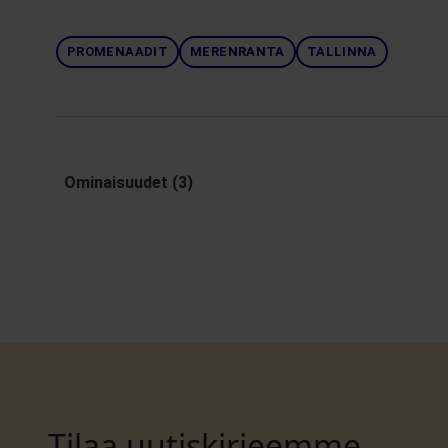
PROMENAADIT
MERENRANTA
TALLINNA
Ominaisuudet (3)
Tilaa uutiskirjeemme