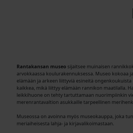
Rantakansan museo
sijaitsee muinaisen rannikko
arvokkaassa koulurakennuksessa. Museo kokoaa ja 
elämään ja arkeen liittyviä esineitä ongenkoukuista 
kaikkea, mikä liittyy elämään rannikon maatilalla. 
leikkihuone on tehty tartuttamaan nuorimpiinkin vier
merenrantavaltion asukkaille tarpeellinen merihenk
Museossa on avoinna myös museokauppa, joka tunn
meriaiheisesta lahja- ja kirjavalikoimastaan.