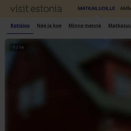
MATKAILIJOILLE
AMM
Kotisivu
Näe ja koe
Minne mennä
Matkasuu
1
/
14