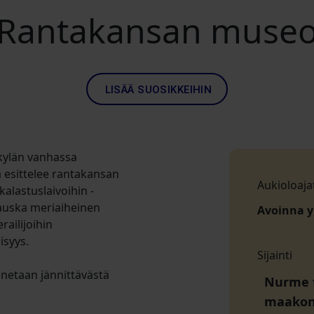
Rantakansan muse
LISÄÄ SUOSIKKEIHIN
kylän vanhassa
esittelee rantakansan
Aukioloaja
kalastuslaivoihin -
Hauska meriaiheinen
Avoinna 
ailijoihin
isyys.
Sijainti
etaan jännittävästä
Nurme te
maako