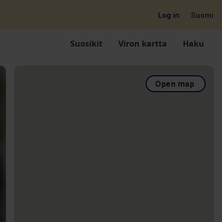
Log in
Suomi
Suosikit
Viron kartta
Haku
Open map