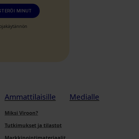
STERÖI MINUT
suojakäytännön
Ammattilaisille
Medialle
Miksi Viroon?
Tutkimukset ja tilastot
Markkinointimateriaalit