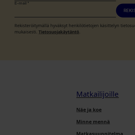
E-mail
*
REKI
Rekisteröitymällä hyväksyt henkilötietojen käsittelyn tieto
mukaisesti.
Tietosuojakäytäntö
.
Matkailijoille
Näe ja koe
Minne mennä
Matkasuunnitelma