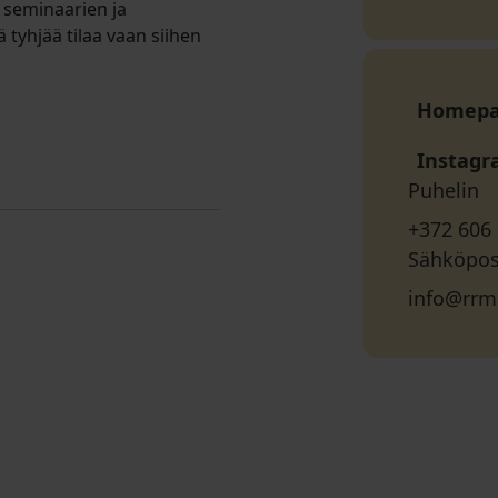
 seminaarien ja
tyhjää tilaa vaan siihen
Homep
Instag
Puhelin
+372 606
Sähköpos
info@rrm