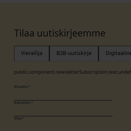
Tilaa uutiskirjeemme
Vierailija
B2B-uutiskirje
Digitaali
public.component.newsletterSubscription.text.unde
Etunimi
*
Sukunimi
*
Maa
*