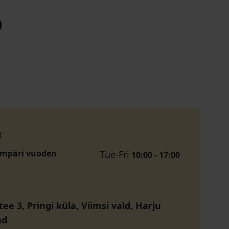
o
t
ympäri vuoden
Tue-Fri
10:00 - 17:00
e 3, Pringi küla, Viimsi vald, Harju
nd