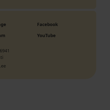
age
Facebook
ram
YouTube
 6941
ti
.ee