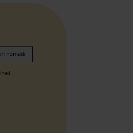
nen nomadi
fined