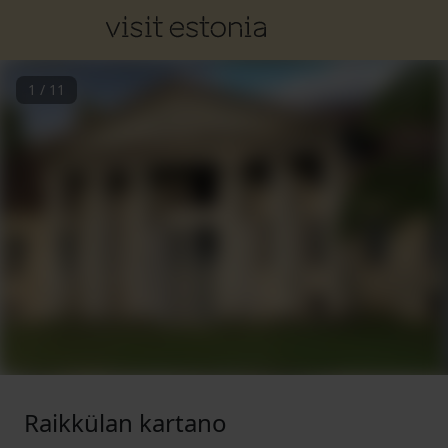
1
/
11
Raikkülan kartano