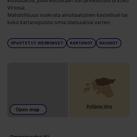
koulutuksia, joilla edistetään kartanokulttuuria koko
Virossa.
Mahdollisuus vuokrata ainutlaatuinen kastellisali tai
koko kartanopuisto omia tilaisuuksia varten.
OPASTETUT KIERROKSET
KARTANOT
RAUNIOT
Pohjois-Viro
Open map