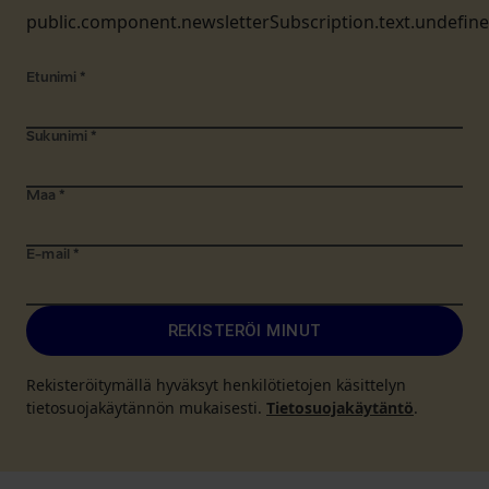
public.component.newsletterSubscription.text.undefin
Etunimi
*
Sukunimi
*
Maa
*
E-mail
*
REKISTERÖI MINUT
Rekisteröitymällä hyväksyt henkilötietojen käsittelyn
tietosuojakäytännön mukaisesti.
Tietosuojakäytäntö
.