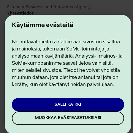
Estonian Business and Innovation Agency
Yhteystiedot
Yhteistyökumppanit
Käytämme evästeitä
Käyttöehdot
Eväste- ja tietosuojakäytäntö
Ne auttavat meitä räätälöimään sivuston sisältöä
ja mainoksia, tukemaan SoMe-toimintoja ja
analysoimaan kävijämääriä. Analyysi-, mainos- ja
SoMe-kumppanimme saavat tietoa vain siitä,
miten selailet sivustoa. Tiedot he voivat yhdistää
muuhun dataan, jota olet itse antanut tai jota on
kerätty, kun olet käyttänyt heidän palvelujaan.
SALLI KAIKKI
MUOKKAA EVÄSTEASETUKSIASI