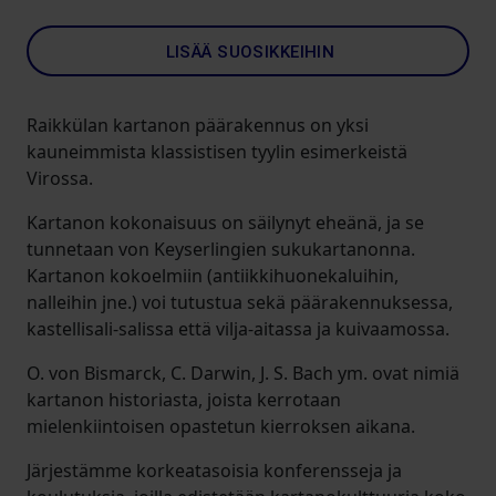
LISÄÄ SUOSIKKEIHIN
Raikkülan kartanon päärakennus on yksi
kauneimmista klassistisen tyylin esimerkeistä
Virossa.
Kartanon kokonaisuus on säilynyt eheänä, ja se
tunnetaan von Keyserlingien sukukartanonna.
Kartanon kokoelmiin (antiikkihuonekaluihin,
nalleihin jne.) voi tutustua sekä päärakennuksessa,
kastellisali-salissa että vilja-aitassa ja kuivaamossa.
O. von Bismarck, C. Darwin, J. S. Bach ym. ovat nimiä
kartanon historiasta, joista kerrotaan
mielenkiintoisen opastetun kierroksen aikana.
Järjestämme korkeatasoisia konferensseja ja