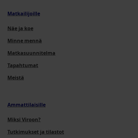
Matkailijoille
Näe ja koe
Minne mennä
Matkasuunnitelma
Tapahtumat
Meistä
Ammattilaisille
Miksi Viroon?
Tutkimukset ja tilastot