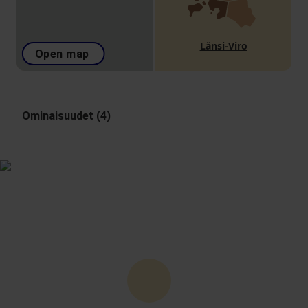
Länsi-Viro
Open map
Ominaisuudet (4)