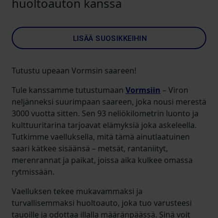
huoltoauton kanssa
LISÄÄ SUOSIKKEIHIN
Tutustu upeaan Vormsin saareen!
Tule kanssamme tutustumaan
Vormsiin
– Viron
neljänneksi suurimpaan saareen, joka nousi merestä
3000 vuotta sitten. Sen 93 neliökilometrin luonto ja
kulttuuritarina tarjoavat elämyksiä joka askeleella.
Tutkimme vaelluksella, mitä tämä ainutlaatuinen
saari kätkee sisäänsä – metsät, rantaniityt,
merenrannat ja paikat, joissa aika kulkee omassa
rytmissään.
Vaelluksen tekee mukavammaksi ja
turvallisemmaksi huoltoauto, joka tuo varusteesi
tauoille ja odottaa illalla määränpäässä. Sinä voit