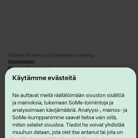
Estonian Business and Innovation Agency
Yhteystiedot
Yhteistyökumppanit
Käyttöehdot
Käytämme evästeitä
Eväste- ja tietosuojakäytäntö
Ne auttavat meitä räätälöimään sivuston sisältöä
ja mainoksia, tukemaan SoMe-toimintoja ja
analysoimaan kävijämääriä. Analyysi-, mainos- ja
SoMe-kumppanimme saavat tietoa vain siitä,
miten selailet sivustoa. Tiedot he voivat yhdistää
muuhun dataan, jota olet itse antanut tai jota on