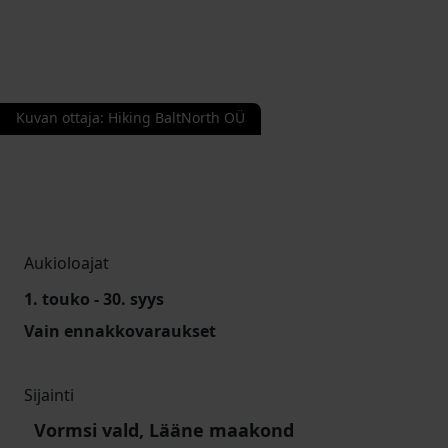
Kuvan ottaja
:
Hiking BaltNorth OÜ
Aukioloajat
1. touko - 30. syys
Vain ennakkovaraukset
Sijainti
Vormsi vald, Lääne maakond