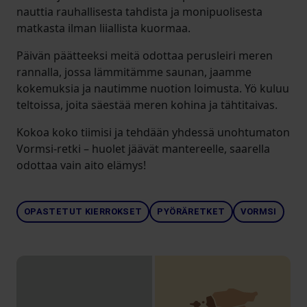
nauttia rauhallisesta tahdista ja monipuolisesta
matkasta ilman liiallista kuormaa.
Päivän päätteeksi meitä odottaa perusleiri meren
rannalla, jossa lämmitämme saunan, jaamme
kokemuksia ja nautimme nuotion loimusta. Yö kuluu
teltoissa, joita säestää meren kohina ja tähtitaivas.
Kokoa koko tiimisi ja tehdään yhdessä unohtumaton
Vormsi-retki – huolet jäävät mantereelle, saarella
odottaa vain aito elämys!
OPASTETUT KIERROKSET
PYÖRÄRETKET
VORMSI