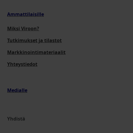
Ammattilaisille
Miksi Viroon?
Tutkimukset ja tilastot
Markkinointimateriaalit
Yhteystiedot
Medialle
Yhdistä