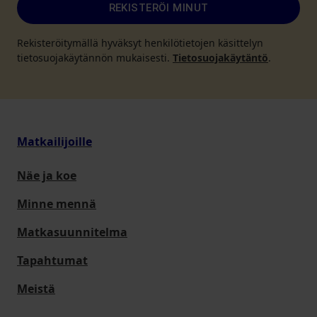
REKISTERÖI MINUT
Rekisteröitymällä hyväksyt henkilötietojen käsittelyn
tietosuojakäytännön mukaisesti.
Tietosuojakäytäntö
.
Matkailijoille
Näe ja koe
Minne mennä
Matkasuunnitelma
Tapahtumat
Meistä