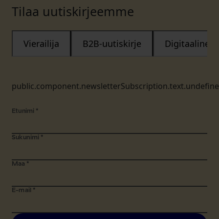
Tilaa uutiskirjeemme
Vierailija
B2B-uutiskirje
Digitaalinen
public.component.newsletterSubscription.text.undefin
Etunimi
*
Sukunimi
*
Maa
*
E-mail
*