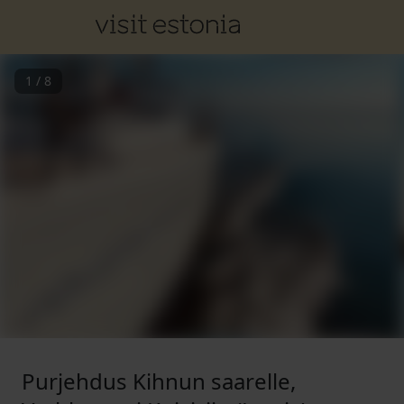
1
/
8
Purjehdus Kihnun saarelle,