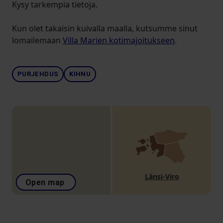
Kysy tarkempia tietoja.
Kun olet takaisin kuivalla maalla, kutsumme sinut
lomailemaan
Villa Marien kotimajoitukseen
.
PURJEHDUS
KIHNU
Länsi-Viro
Open map