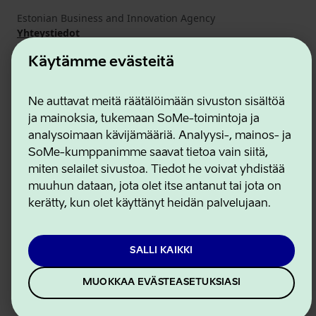
Estonian Business and Innovation Agency
Yhteystiedot
Yhteistyökumppanit
Käytämme evästeitä
Käyttöehdot
Eväste- ja tietosuojakäytäntö
Ne auttavat meitä räätälöimään sivuston sisältöä
ja mainoksia, tukemaan SoMe-toimintoja ja
analysoimaan kävijämääriä. Analyysi-, mainos- ja
SoMe-kumppanimme saavat tietoa vain siitä,
miten selailet sivustoa. Tiedot he voivat yhdistää
muuhun dataan, jota olet itse antanut tai jota on
kerätty, kun olet käyttänyt heidän palvelujaan.
SALLI KAIKKI
MUOKKAA EVÄSTEASETUKSIASI