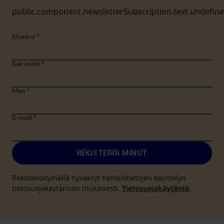
public.component.newsletterSubscription.text.undefin
Etunimi
*
Sukunimi
*
Maa
*
E-mail
*
REKISTERÖI MINUT
Rekisteröitymällä hyväksyt henkilötietojen käsittelyn
tietosuojakäytännön mukaisesti.
Tietosuojakäytäntö
.