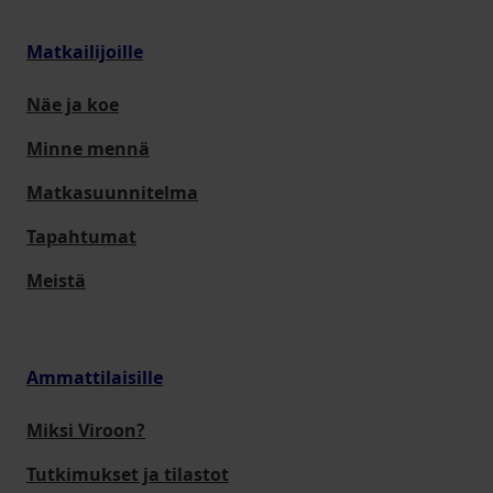
Matkailijoille
Näe ja koe
Minne mennä
Matkasuunnitelma
Tapahtumat
Meistä
Ammattilaisille
Miksi Viroon?
Tutkimukset ja tilastot