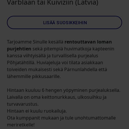
Varblaan tai Kuiviziin (Latvia)
LISÄÄ SUOSIKKEIHIN
Tarjoamme Sinulle kesällä
rentouttavan loman
purjehtien
sekä pitempiä huvimatkoja kapteenin
kanssa viihtyisällä ja turvallisella purjealus
Põhjatähtillä. Huviajeluja voi tilata asiakkaan
toiveiden mukaisesti sekä Pärnunlahdella että
lähemmille pikkusaarille.
Hintaan kuuluu 6 hengen yöpyminen purjealuksella.
Laivalla on oma keittonurkkaus, ulkosuihku ja
turvavarustus.
Hintaan ei kuulu ruokailuja.
Ota kumppanit mukaan ja tule unohtumattomalle
meriretkelle!