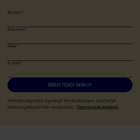
Etunimi
*
Sukunimi
*
Maa
*
E-mail
*
REKISTERÖI MINUT
Rekisteröitymällä hyväksyt henkilötietojen käsittelyn
tietosuojakäytännön mukaisesti.
Tietosuojakäytäntö
.