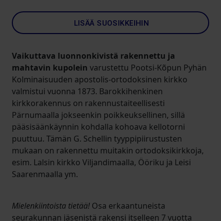
LISÄÄ SUOSIKKEIHIN
Vaikuttava luonnonkivistä rakennettu ja
mahtavin kupolein
varustettu Pootsi-Kõpun Pyhän
Kolminaisuuden apostolis-ortodoksinen kirkko
valmistui vuonna 1873. Barokkihenkinen
kirkkorakennus on rakennustaiteellisesti
Pärnumaalla jokseenkin poikkeuksellinen, sillä
pääsisäänkäynnin kohdalla kohoava kellotorni
puuttuu. Tämän G. Schellin tyyppipiirustusten
mukaan on rakennettu muitakin ortodoksikirkkoja,
esim. Lalsin kirkko Viljandimaalla, Ööriku ja Leisi
Saarenmaalla ym.
Mielenkiintoista tietää!
Osa erkaantuneista
seurakunnan jäsenistä rakensi itselleen 7 vuotta