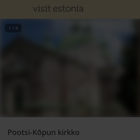
1
/
4
Pootsi-Kõpun kirkko