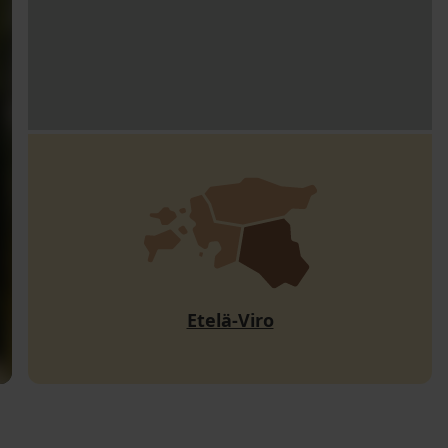
Etelä-Viro