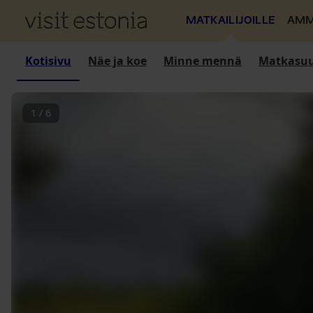
MATKAILIJOILLE
AMM
Kotisivu
Näe ja koe
Minne mennä
Matkasuu
1
/
6