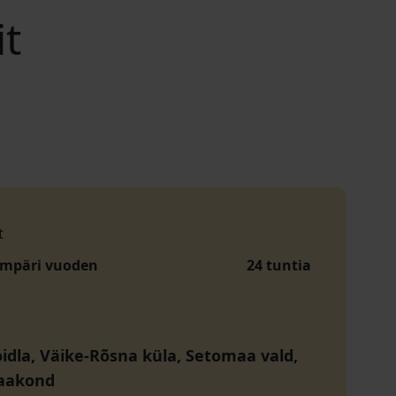
it
t
ympäri vuoden
24 tuntia
dla, Väike-Rõsna küla, Setomaa vald,
aakond