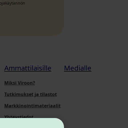
suojakäytännön
Ammattilaisille
Medialle
Miksi Viroon?
Tutkimukset ja tilastot
Markkinointimateriaalit
Yhteystiedot