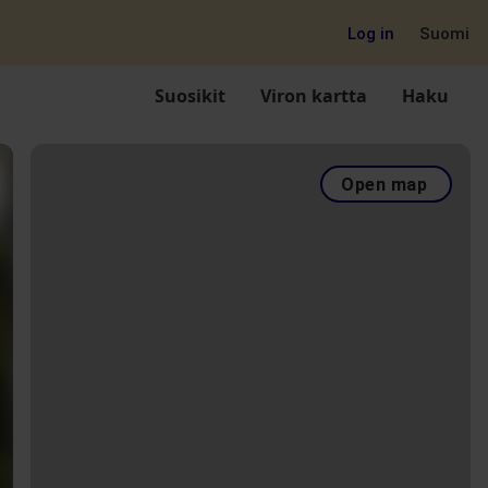
Log in
Suomi
Suosikit
Viron kartta
Haku
Open map