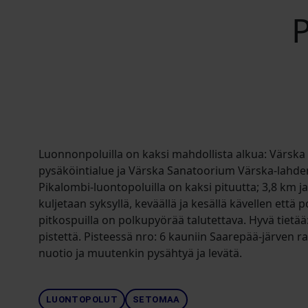
P
Luonnonpoluilla on kaksi mahdollista alkua: Värska
pysäköintialue ja Värska Sanatoorium Värska-lahden
Pikalombi-luontopoluilla on kaksi pituutta; 3,8 km 
kuljetaan syksyllä, keväällä ja kesällä kävellen että 
pitkospuilla on polkupyörää talutettava. Hyvä tietää
pistettä. Pisteessä nro: 6 kauniin Saarepää-järven r
nuotio ja muutenkin pysähtyä ja levätä.
LUONTOPOLUT
SETOMAA