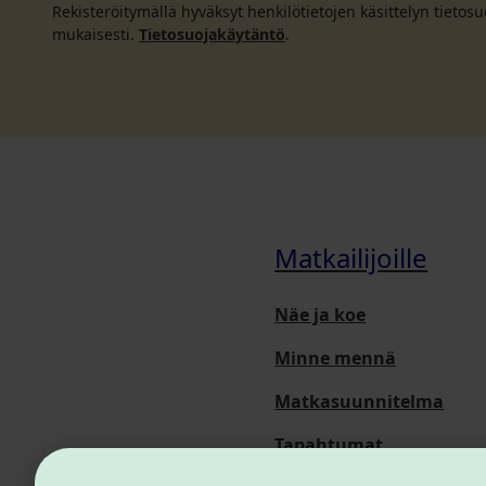
Rekisteröitymällä hyväksyt henkilötietojen käsittelyn tieto
mukaisesti.
Tietosuojakäytäntö
.
Matkailijoille
Näe ja koe
Minne mennä
Matkasuunnitelma
Tapahtumat