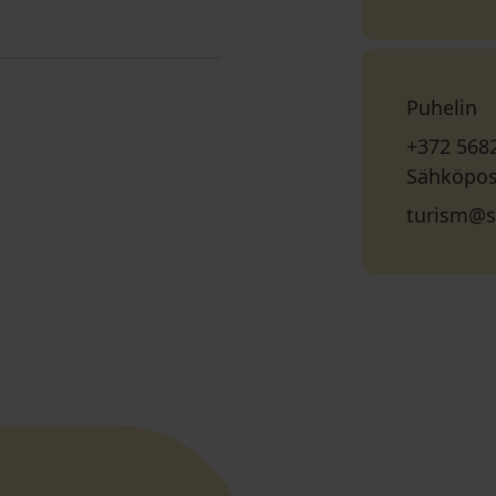
Puhelin
+372 568
Sähköpos
turism@s