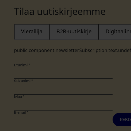
Tilaa uutiskirjeemme
Vierailija
B2B-uutiskirje
Digitaali
public.component.newsletterSubscription.text.unde
Etunimi
*
Sukunimi
*
Maa
*
E-mail
*
REKI