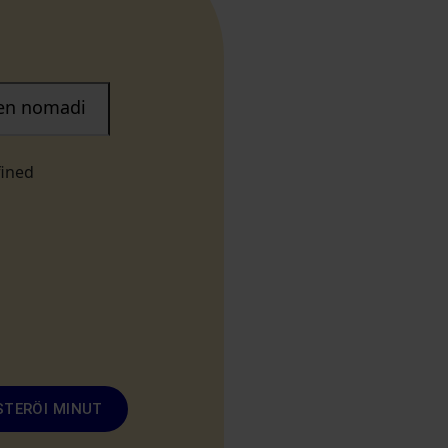
nen nomadi
fined
STERÖI MINUT