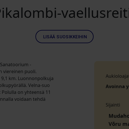
ikalombi-vaellusreit
LISÄÄ SUOSIKKEIHIN
 Sanatoorium -
 viereinen puoli.
Aukioloaja
ja 9,1 km. Luonnonpolkuja
polkupyörällä. Velna-suo
Avoinna 
: Polulla on yhteensä 11
annalla voidaan tehdä
Sijainti
Mudahoi
Võru m