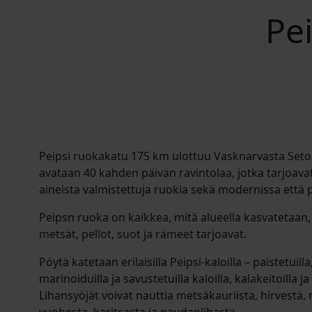
Pe
Peipsi ruokakatu 175 km ulottuu Vasknarvasta Seto
avataan 40 kahden päivän ravintolaa, jotka tarjoava
aineista valmistettuja ruokia sekä modernissa että p
Peipsn ruoka on kaikkea, mitä alueella kasvatetaan, 
metsät, pellot, suot ja rämeet tarjoavat.
Pöytä katetaan erilaisilla Peipsi-kaloilla – paistetuilla, 
marinoiduilla ja savustetuilla kaloilla, kalakeitoilla ja
Lihansyöjät voivat nauttia metsäkauriista, hirvestä, 