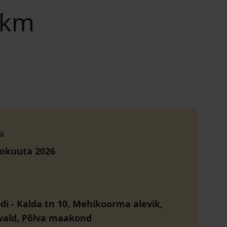
 km
ä
lokuuta 2026
di
-
Kalda tn 10, Mehikoorma alevik,
vald, Põlva maakond