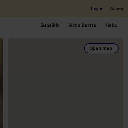
Log in
Suomi
Suosikit
Viron kartta
Haku
Open map