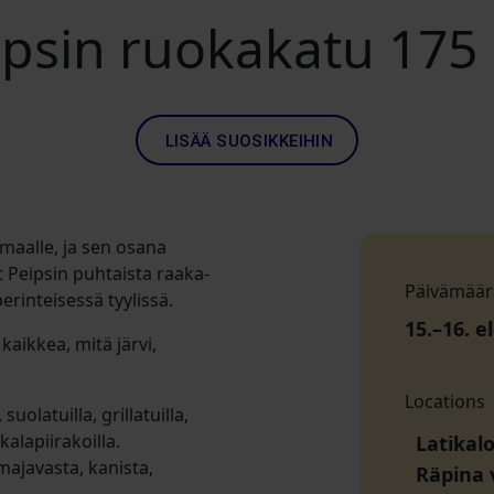
ipsin ruokakatu 175
LISÄÄ SUOSIKKEIHIN
maalle, ja sen osana
t Peipsin puhtaista raaka-
Päivämäär
erinteisessä tyylissä.
15
.–
16
. e
kaikkea, mitä järvi,
Locations
suolatuilla, grillatuilla,
 kalapiirakoilla.
Latikalo
majavasta, kanista,
Räpina 