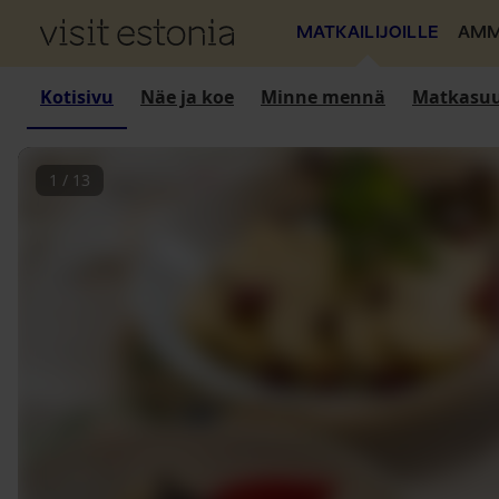
MATKAILIJOILLE
AMM
Kotisivu
Näe ja koe
Minne mennä
Matkasuu
1
/
13