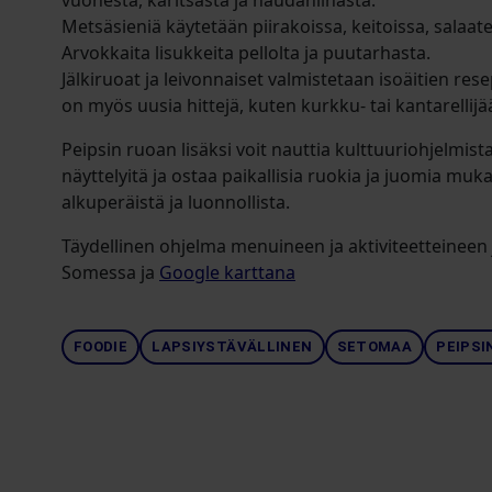
vuohesta, karitsasta ja naudanlihasta.
Metsäsieniä käytetään piirakoissa, keitoissa, salaate
Arvokkaita lisukkeita pellolta ja puutarhasta.
Jälkiruoat ja leivonnaiset valmistetaan isoäitien rese
on myös uusia hittejä, kuten kurkku- tai kantarellijä
Peipsin ruoan lisäksi voit nauttia kulttuuriohjelmista 
näyttelyitä ja ostaa paikallisia ruokia ja juomia muka
alkuperäistä ja luonnollista.
Täydellinen ohjelma menuineen ja aktiviteetteineen
Somessa ja
Google karttana
FOODIE
LAPSIYSTÄVÄLLINEN
SETOMAA
PEIPSI