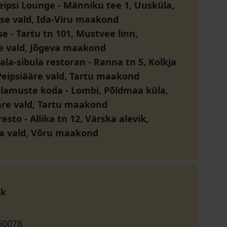
eipsi Lounge
-
Männiku tee 1, Uusküla,
se vald, Ida-Viru maakond
se
-
Tartu tn 101, Mustvee linn,
 vald, Jõgeva maakond
ala-sibula restoran
-
Ranna tn 5, Kolkja
 Peipsiääre vald, Tartu maakond
elamuste koda
-
Lombi, Põldmaa küla,
äre vald, Tartu maakond
resto
-
Allika tn 12, Värska alevik,
a vald, Võru maakond
ok
60078