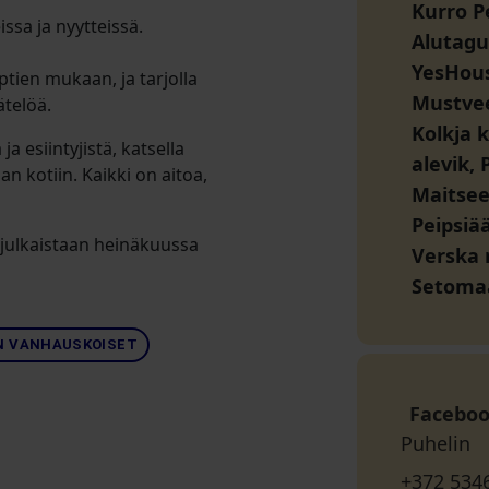
Kurro P
issa ja nyytteissä.
Alutagu
YesHou
ptien mukaan, ja tarjolla
Mustvee
ätelöä.
Kolkja k
ja esiintyjistä, katsella
alevik,
an kotiin. Kaikki on aitoa,
Maitse
Peipsiä
 julkaistaan heinäkuussa
Verska 
Setoma
N VANHAUSKOISET
Facebo
Puhelin
+372 534