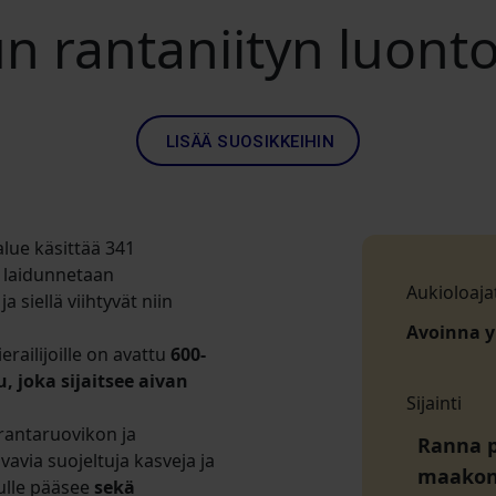
n rantaniityn luont
LISÄÄ SUOSIKKEIHIN
lue käsittää 341
a laidunnetaan
Aukioloaja
a
ja siellä viihtyvät niin
Avoinna 
railijoille on avattu
600-
 joka sijaitsee aivan
Sijainti
 rantaruovikon ja
Ranna p
svavia suojeltuja kasveja ja
maako
lulle pääsee
sekä