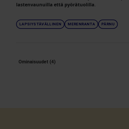
lastenvaunuilla että pyörätuolilla
.
LAPSIYSTÄVÄLLINEN
MERENRANTA
PÄRNU
Ominaisuudet (4)