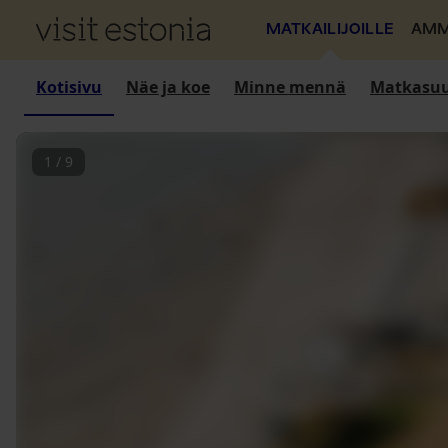
MATKAILIJOILLE
AMM
Kotisivu
Näe ja koe
Minne mennä
Matkasuu
1
/
9