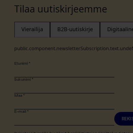
Tilaa uutiskirjeemme
Vierailija
B2B-uutiskirje
Digitaali
public.component.newsletterSubscription.text.unde
Etunimi
*
Sukunimi
*
Maa
*
E-mail
*
REKI