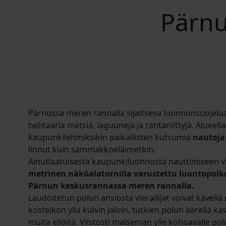
Pärnu
Pärnussa meren rannalla sijaitseva luonnonsuojelua
hehtaaria metsiä, laguuneja ja rantaniittyjä. Alueell
kaupunkilehmiksikin paikallisten kutsumia
nautoj
linnut kuin sammakkoeläimetkin.
Ainutlaatuisesta kaupunkiluonnosta nauttimiseen vie
metrinen näköalatornilla varustettu luontopolku,
Pärnun keskusrannassa meren rannalla.
Laudoitetun polun ansiosta vierailijat voivat kävellä
kosteikon yllä kuivin jaloin, tutkien polun äärellä ka
muita eliöitä. Viistosti maiseman ylle kohoavalle po