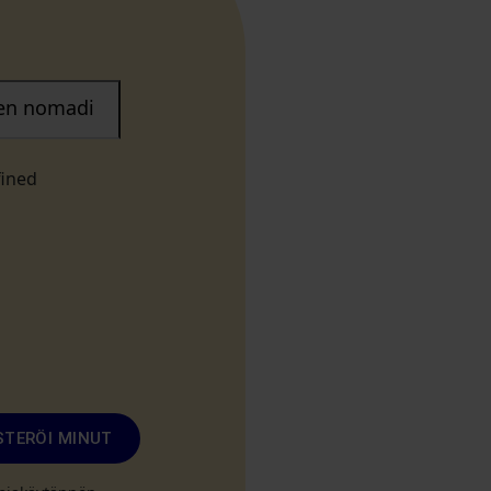
nen nomadi
fined
STERÖI MINUT