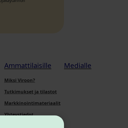
suojakäytännön
Ammattilaisille
Medialle
Miksi Viroon?
Tutkimukset ja tilastot
Markkinointimateriaalit
Yhteystiedot