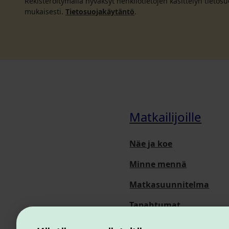
Rekisteröitymällä hyväksyt henkilötietojen käsittelyn tieto
mukaisesti.
Tietosuojakäytäntö
.
Matkailijoille
Näe ja koe
Minne mennä
Matkasuunnitelma
Tapahtumat
Meistä