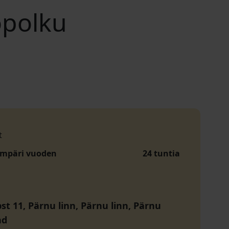
opolku
t
ympäri vuoden
24 tuntia
st 11, Pärnu linn, Pärnu linn, Pärnu
nd