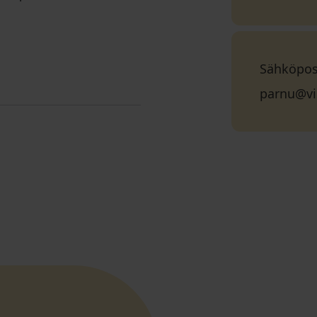
Sähköpos
parnu@vi