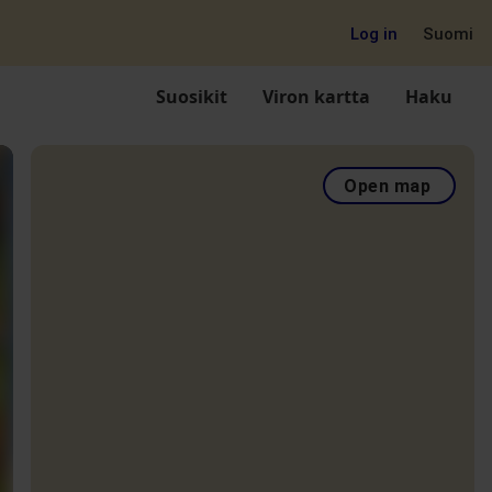
Log in
Suomi
Suosikit
Viron kartta
Haku
Open map