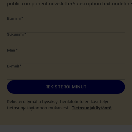
public.component.newsletterSubscription.text.undefin
Etunimi
*
Sukunimi
*
Maa
*
E-mail
*
REKISTERÖI MINUT
Rekisteröitymällä hyväksyt henkilötietojen käsittelyn
tietosuojakäytännön mukaisesti.
Tietosuojakäytäntö
.