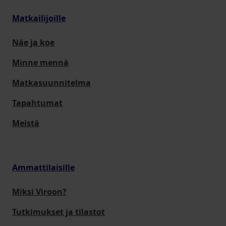
Matkailijoille
Näe ja koe
Minne mennä
Matkasuunnitelma
Tapahtumat
Meistä
Ammattilaisille
Miksi Viroon?
Tutkimukset ja tilastot