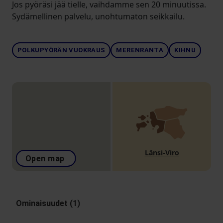
Jos pyöräsi jää tielle, vaihdamme sen 20 minuutissa.
Sydämellinen palvelu, unohtumaton seikkailu.
POLKUPYÖRÄN VUOKRAUS
MERENRANTA
KIHNU
Länsi-Viro
Open map
Ominaisuudet (1)