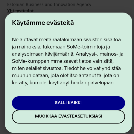
Estonian Business and Innovation Agency
Yhteystiedot
Yhteistyökumppanit
Käytämme evästeitä
Käyttöehdot
Eväste- ja tietosuojakäytäntö
Ne auttavat meitä räätälöimään sivuston sisältöä
ja mainoksia, tukemaan SoMe-toimintoja ja
analysoimaan kävijämääriä. Analyysi-, mainos- ja
SoMe-kumppanimme saavat tietoa vain siitä,
miten selailet sivustoa. Tiedot he voivat yhdistää
muuhun dataan, jota olet itse antanut tai jota on
kerätty, kun olet käyttänyt heidän palvelujaan.
SALLI KAIKKI
MUOKKAA EVÄSTEASETUKSIASI