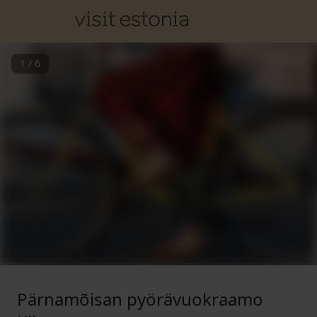
1
/
6
Pärnamõisan pyörävuokraamo