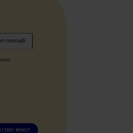
nen nomadi
fined
STERÖI MINUT