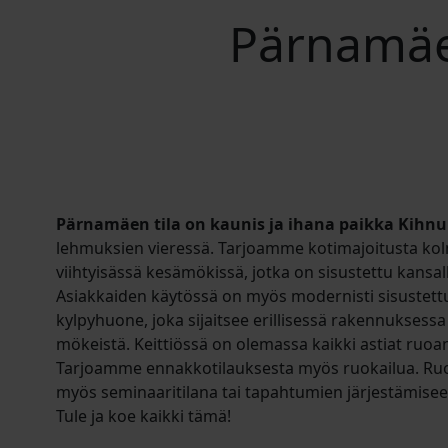
Pärnamäen
Pärnamäen tila on kaunis ja ihana paikka Kihnu
lehmuksien vieressä. Tarjoamme kotimajoitusta k
viihtyisässä kesämökissä, jotka on sisustettu kansall
Asiakkaiden käytössä on myös modernisti sisustettu
kylpyhuone, joka sijaitsee erillisessä rakennuksessa
mökeistä. Keittiössä on olemassa kaikki astiat ruoa
Tarjoamme ennakkotilauksesta myös ruokailua. Ruo
myös seminaaritilana tai tapahtumien järjestämisee
Tule ja koe kaikki tämä!