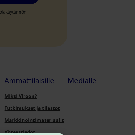
suojakäytännön
Ammattilaisille
Medialle
Miksi Viroon?
Tutkimukset ja tilastot
Markkinointimateriaalit
Yhteystiedot