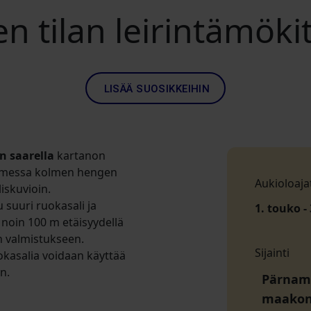
 tilan leirintämöki
LISÄÄ SUOSIKKEIHIN
n saarella
kartanon
olmessa kolmen hengen
Aukioloaja
iskuvioin.
 suuri ruokasali ja
1. touko - 
 noin 100 m etäisyydellä
n valmistukseen.
Sijainti
kasalia voidaan käyttää
n.
Pärnamä
maako