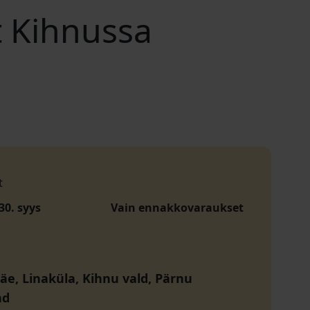
t Kihnussa
t
30. syys
Vain ennakkovaraukset
e, Linaküla, Kihnu vald, Pärnu
nd