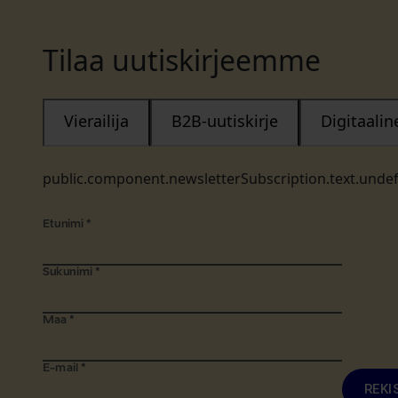
Tilaa uutiskirjeemme
Vierailija
B2B-uutiskirje
Digitaali
public.component.newsletterSubscription.text.unde
Etunimi
*
Sukunimi
*
Maa
*
E-mail
*
REKI