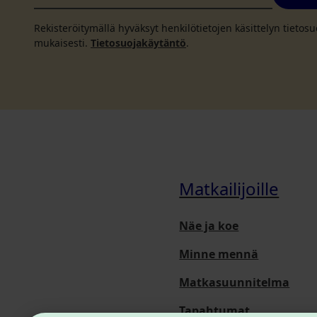
Rekisteröitymällä hyväksyt henkilötietojen käsittelyn tieto
mukaisesti.
Tietosuojakäytäntö
.
Matkailijoille
Näe ja koe
Minne mennä
Matkasuunnitelma
Tapahtumat