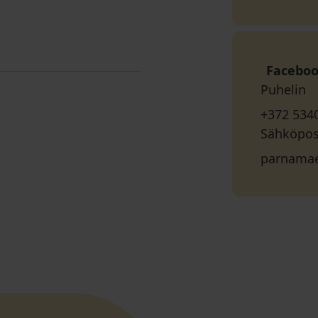
Facebo
Puhelin
+372 534
Sähköpos
parnama