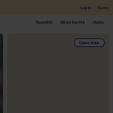
Log in
Suomi
Suosikit
Viron kartta
Haku
Open map