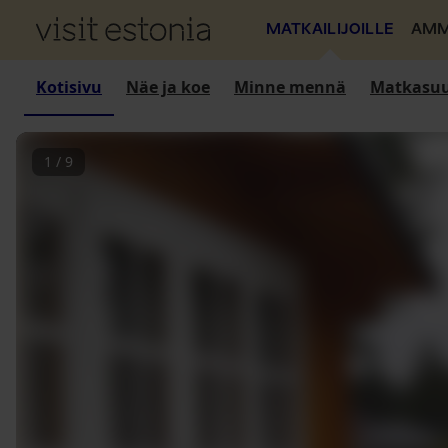
MATKAILIJOILLE
AMM
Kotisivu
Näe ja koe
Minne mennä
Matkasuu
1
/
9