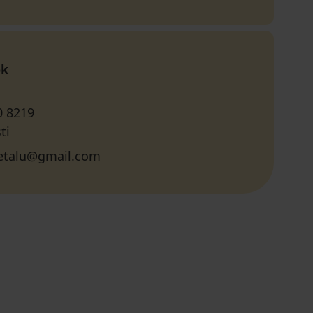
ok
0 8219
ti
etalu@gmail.com