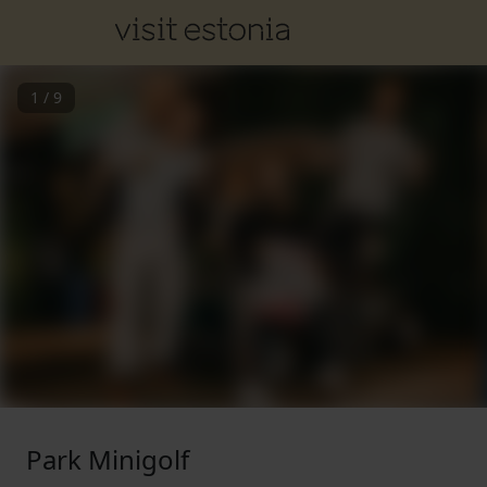
1
/
9
Park Minigolf