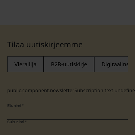
Tilaa uutiskirjeemme
Vierailija
B2B-uutiskirje
Digitaalinen
public.component.newsletterSubscription.text.undefin
Etunimi
*
Sukunimi
*