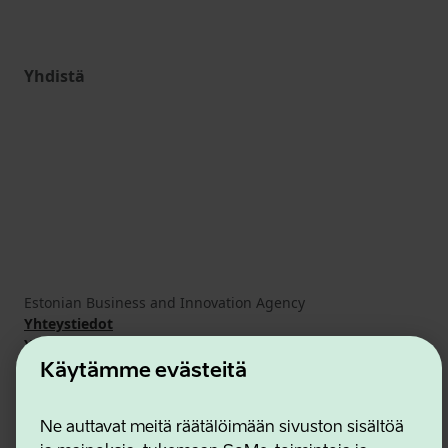
Yhdistä
Estonian Business and Innovation Agency
Yhteystiedot
Yhteistyökumppanit
Käyttöehdot
Käytämme evästeitä
Eväste- ja tietosuojakäytäntö
Ne auttavat meitä räätälöimään sivuston sisältöä