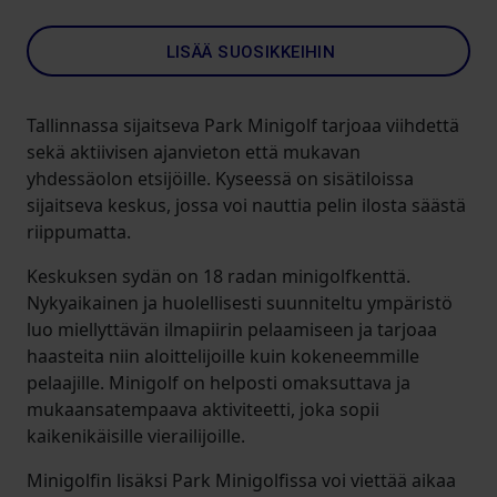
LISÄÄ SUOSIKKEIHIN
Tallinnassa sijaitseva Park Minigolf tarjoaa viihdettä
sekä aktiivisen ajanvieton että mukavan
yhdessäolon etsijöille. Kyseessä on sisätiloissa
sijaitseva keskus, jossa voi nauttia pelin ilosta säästä
riippumatta.
Keskuksen sydän on 18 radan minigolfkenttä.
Nykyaikainen ja huolellisesti suunniteltu ympäristö
luo miellyttävän ilmapiirin pelaamiseen ja tarjoaa
haasteita niin aloittelijoille kuin kokeneemmille
pelaajille. Minigolf on helposti omaksuttava ja
mukaansatempaava aktiviteetti, joka sopii
kaikenikäisille vierailijoille.
Minigolfin lisäksi Park Minigolfissa voi viettää aikaa