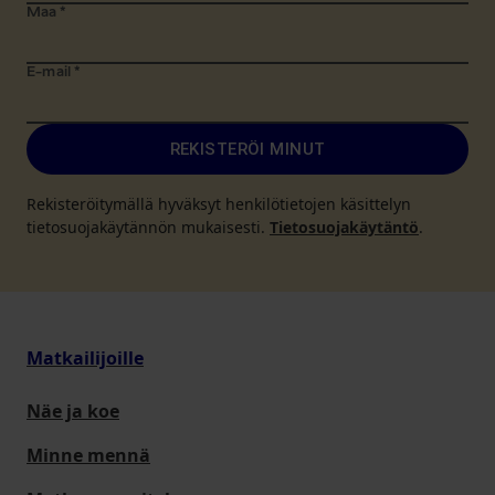
Maa
*
E-mail
*
REKISTERÖI MINUT
Rekisteröitymällä hyväksyt henkilötietojen käsittelyn
tietosuojakäytännön mukaisesti.
Tietosuojakäytäntö
.
Matkailijoille
Näe ja koe
Minne mennä