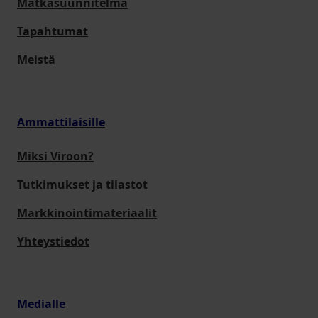
Matkasuunnitelma
Tapahtumat
Meistä
Ammattilaisille
Miksi Viroon?
Tutkimukset ja tilastot
Markkinointimateriaalit
Yhteystiedot
Medialle