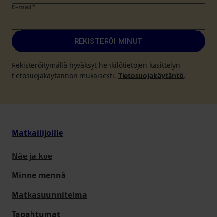
E-mail
*
REKISTERÖI MINUT
Rekisteröitymällä hyväksyt henkilötietojen käsittelyn
tietosuojakäytännön mukaisesti.
Tietosuojakäytäntö
.
Matkailijoille
Näe ja koe
Minne mennä
Matkasuunnitelma
Tapahtumat