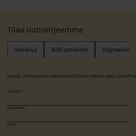
Tilaa uutiskirjeemme
Vierailija
B2B-uutiskirje
Digitaalinen
public.component.newsletterSubscription.text.undefin
Etunimi
*
Sukunimi
*
Maa
*