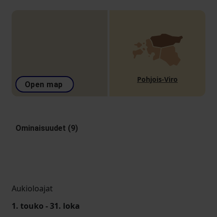
Pohjois-Viro
Open map
Ominaisuudet (9)
Aukioloajat
1. touko - 31. loka