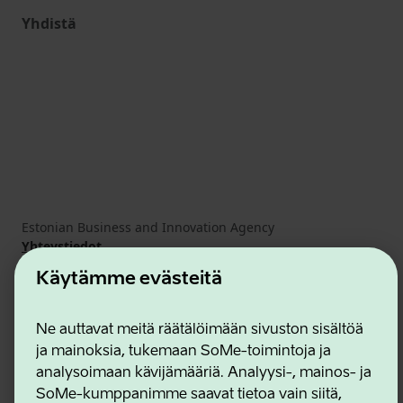
Yhdistä
Estonian Business and Innovation Agency
Yhteystiedot
Yhteistyökumppanit
Käytämme evästeitä
Käyttöehdot
Eväste- ja tietosuojakäytäntö
Ne auttavat meitä räätälöimään sivuston sisältöä
ja mainoksia, tukemaan SoMe-toimintoja ja
analysoimaan kävijämääriä. Analyysi-, mainos- ja
SoMe-kumppanimme saavat tietoa vain siitä,