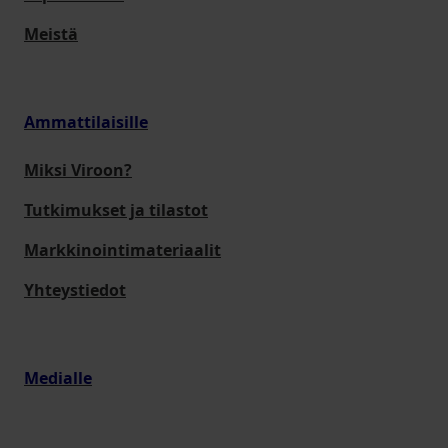
Meistä
Ammattilaisille
Miksi Viroon?
Tutkimukset ja tilastot
Markkinointimateriaalit
Yhteystiedot
Medialle