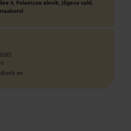
llee 4, Palamuse alevik, Jõgeva vald,
 maakond
 0585
ti
@eelk.ee