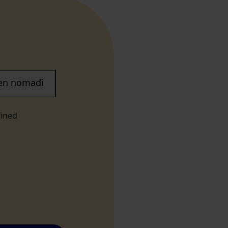
nen nomadi
fined