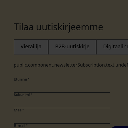
Tilaa uutiskirjeemme
Vierailija
B2B-uutiskirje
Digitaali
public.component.newsletterSubscription.text.unde
Etunimi
*
Sukunimi
*
Maa
*
E-mail
*