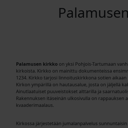
Palamusen
Palamusen kirkko
on yksi Pohjois-Tartumaan vanhi
kirkoista. Kirkko on mainittu dokumenteissa ensi
1234. Kirkko tarjosi linnoituskirkkona sotien aikaan
Kirkon ympärillä on hautausalue, josta on jäljellä k
Ainutlaatuiset puuveistokset alttarilla ja saarnatuol
Rakennuksen itäseinän ulkosivulla on rappauksen al
kvaaderimaalaus.
Kirkossa järjestetään jumalanpalvelus sunnuntaisin 