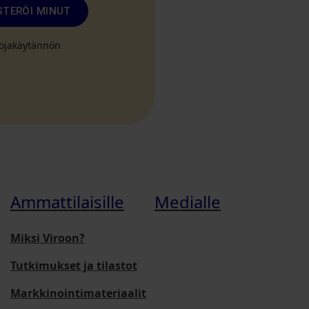
STERÖI MINUT
suojakäytännön
Ammattilaisille
Medialle
Miksi Viroon?
Tutkimukset ja tilastot
Markkinointimateriaalit