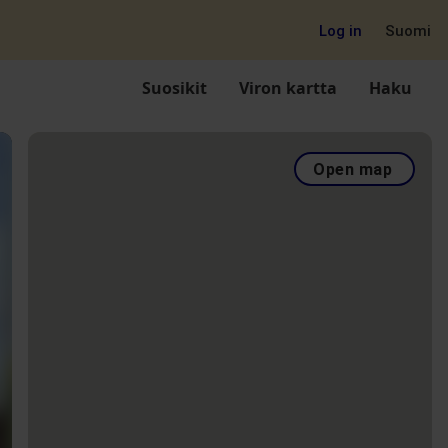
Log in
Suomi
Suosikit
Viron kartta
Haku
Open map