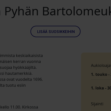
 Pyhän Bartolomeuk
LISÄÄ SUOSIKKEIHIN
mmista keskiaikaisista
mmäisen kerran vuonna
Aukioloaja
 suojaa hyökkääjiltä.
aksi hautamerkkiä.
1. touko - 
issa ovat vuodelta 1696.
ta tuotu esiin
1. loka - 3
Sijainti
kello 11.00. Kirkossa