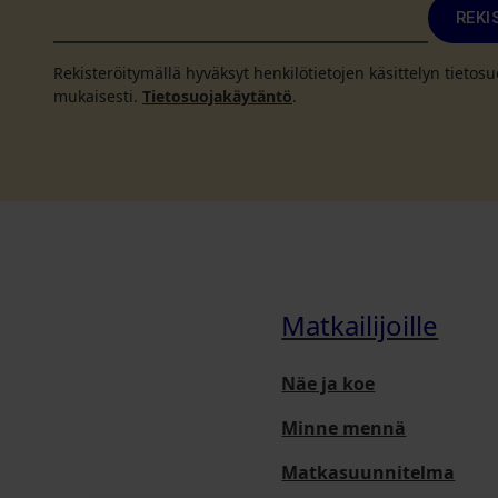
REKI
Rekisteröitymällä hyväksyt henkilötietojen käsittelyn tieto
mukaisesti.
Tietosuojakäytäntö
.
Matkailijoille
Näe ja koe
Minne mennä
Matkasuunnitelma