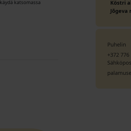
oi käydä katsomassa
Köstri a
Jõgeva
Puhelin
+372 776
Sähköpos
palamuse