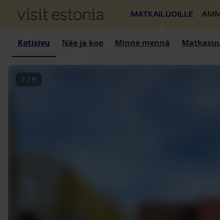
MATKAILIJOILLE
AMM
Kotisivu
Näe ja koe
Minne mennä
Matkasuu
1
/
9