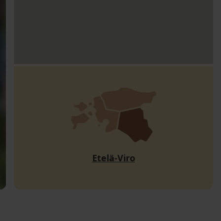
Etelä-Viro