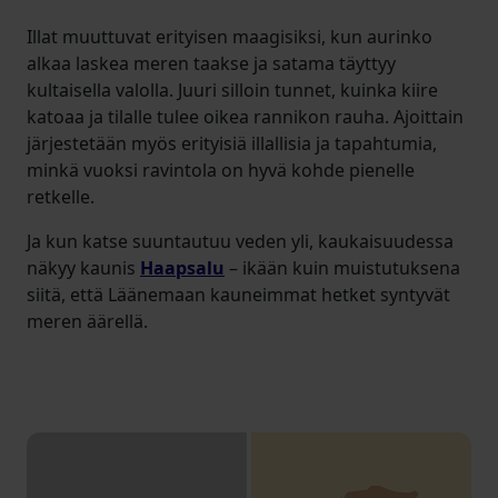
Illat muuttuvat erityisen maagisiksi, kun aurinko
alkaa laskea meren taakse ja satama täyttyy
kultaisella valolla. Juuri silloin tunnet, kuinka kiire
katoaa ja tilalle tulee oikea rannikon rauha. Ajoittain
järjestetään myös erityisiä illallisia ja tapahtumia,
minkä vuoksi ravintola on hyvä kohde pienelle
retkelle.
Ja kun katse suuntautuu veden yli, kaukaisuudessa
näkyy kaunis
Haapsalu
– ikään kuin muistutuksena
siitä, että Läänemaan kauneimmat hetket syntyvät
meren äärellä.