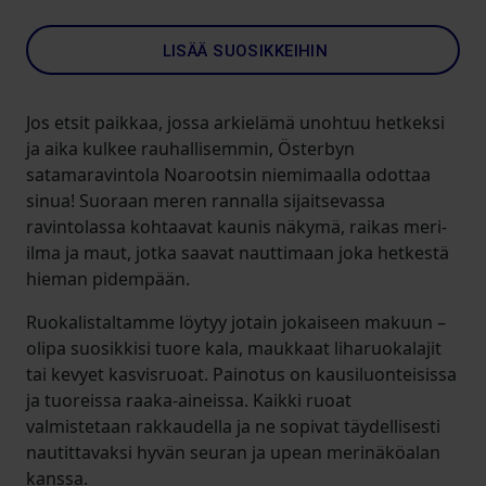
LISÄÄ SUOSIKKEIHIN
Jos etsit paikkaa, jossa arkielämä unohtuu hetkeksi
ja aika kulkee rauhallisemmin, Österbyn
satamaravintola Noarootsin niemimaalla odottaa
sinua! Suoraan meren rannalla sijaitsevassa
ravintolassa kohtaavat kaunis näkymä, raikas meri-
ilma ja maut, jotka saavat nauttimaan joka hetkestä
hieman pidempään.
Ruokalistaltamme löytyy jotain jokaiseen makuun –
olipa suosikkisi tuore kala, maukkaat liharuokalajit
tai kevyet kasvisruoat. Painotus on kausiluonteisissa
ja tuoreissa raaka-aineissa. Kaikki ruoat
valmistetaan rakkaudella ja ne sopivat täydellisesti
nautittavaksi hyvän seuran ja upean merinäköalan
kanssa.