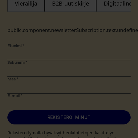
Vierailija
B2B-uutiskirje
Digitaalinen
public.component.newsletterSubscription.text.undefin
Etunimi
*
Sukunimi
*
Maa
*
E-mail
*
REKISTERÖI MINUT
Rekisteröitymällä hyväksyt henkilötietojen käsittelyn