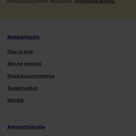
tietosuojakäytännön mukaisesti.
Tietosuojakäytäntö
.
Matkailijoille
Näe ja koe
Minne mennä
Matkasuunnitelma
Tapahtumat
Meistä
Ammattilaisille