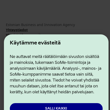
Estonian Business and Innovation Agency
Yhteystiedot
Yhteistyökumppanit
Käyttöehdot
Käytämme evästeitä
Eväste- ja tietosuojakäytäntö
Ne auttavat meitä räätälöimään sivuston sisältöä
ja mainoksia, tukemaan SoMe-toimintoja ja
analysoimaan kävijämääriä. Analyysi-, mainos- ja
SoMe-kumppanimme saavat tietoa vain siitä,
miten selailet sivustoa. Tiedot he voivat yhdistää
muuhun dataan, jota olet itse antanut tai jota on
kerätty, kun olet käyttänyt heidän palvelujaan.
SALLI KAIKKI