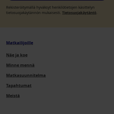
Rekisteröitymällä hyväksyt henkilötietojen käsittelyn
tietosuojakäytännön mukaisesti.
Tietosuojakäytäntö
.
Matkailijoille
Näe ja koe
Minne mennä
Matkasuunnitelma
Tapahtumat
Meistä