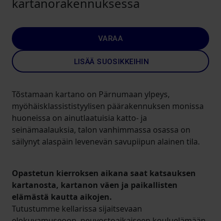
kartanorakennuksessa
VARAA
LISÄÄ SUOSIKKEIHIN
Tõstamaan kartano on Pärnumaan ylpeys,
myöhäisklassististyylisen päärakennuksen monissa
huoneissa on ainutlaatuisia katto- ja
seinämaalauksia, talon vanhimmassa osassa on
säilynyt alaspäin levenevän savupiipun alainen tila.
Opastetun kierroksen aikana saat katsauksen
kartanosta, kartanon väen ja paikallisten
elämästä kautta aikojen.
Tutustumme kellarissa sijaitsevaan
elokuvamuseoon, neuvostoaikaiseen kouluelämään