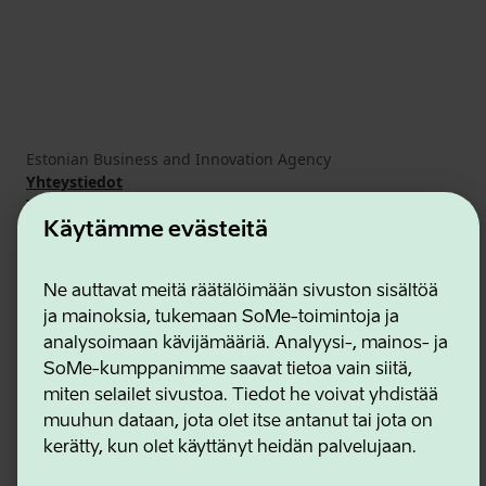
Estonian Business and Innovation Agency
Yhteystiedot
Yhteistyökumppanit
Käyttöehdot
Käytämme evästeitä
Eväste- ja tietosuojakäytäntö
Ne auttavat meitä räätälöimään sivuston sisältöä
ja mainoksia, tukemaan SoMe-toimintoja ja
analysoimaan kävijämääriä. Analyysi-, mainos- ja
SoMe-kumppanimme saavat tietoa vain siitä,
miten selailet sivustoa. Tiedot he voivat yhdistää
muuhun dataan, jota olet itse antanut tai jota on
kerätty, kun olet käyttänyt heidän palvelujaan.