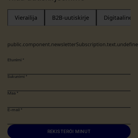
Vierailija
B2B-uutiskirje
Digitaalinen
public.component.newsletterSubscription.text.undefin
Etunimi
*
Sukunimi
*
Maa
*
E-mail
*
REKISTERÖI MINUT