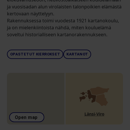
ja vuosisadan alun virolaisten talonpoikien elämästä
kertovaan näyttelyyn.
Rakennuksessa toimi vuodesta 1921 kartanokoulu,
ja on mielenkiintoista nähdä, miten kouluelämä
soveltui historialliseen kartanorakennukseen.
OPASTETUT KIERROKSET
KARTANOT
Länsi-Viro
Open map