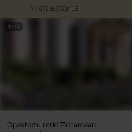
1
/
10
Opastettu retki Tõstamaan