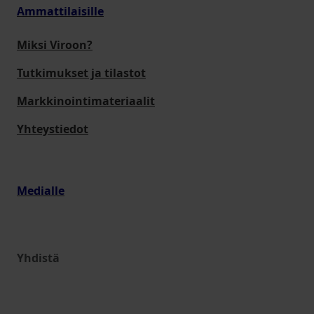
Ammattilaisille
Miksi Viroon?
Tutkimukset ja tilastot
Markkinointimateriaalit
Yhteystiedot
Medialle
Yhdistä