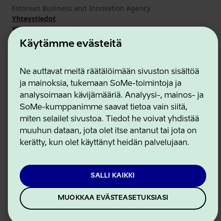
Estonian Business and Innovation Agency
Yhteystiedot
Yhteistyökumppanit
Käyttöehdot
Käytämme evästeitä
Eväste- ja tietosuojakäytäntö
Ne auttavat meitä räätälöimään sivuston sisältöä
ja mainoksia, tukemaan SoMe-toimintoja ja
analysoimaan kävijämääriä. Analyysi-, mainos- ja
SoMe-kumppanimme saavat tietoa vain siitä,
miten selailet sivustoa. Tiedot he voivat yhdistää
muuhun dataan, jota olet itse antanut tai jota on
kerätty, kun olet käyttänyt heidän palvelujaan.
SALLI KAIKKI
MUOKKAA EVÄSTEASETUKSIASI