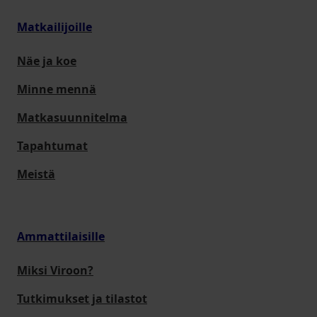
Matkailijoille
Näe ja koe
Minne mennä
Matkasuunnitelma
Tapahtumat
Meistä
Ammattilaisille
Miksi Viroon?
Tutkimukset ja tilastot