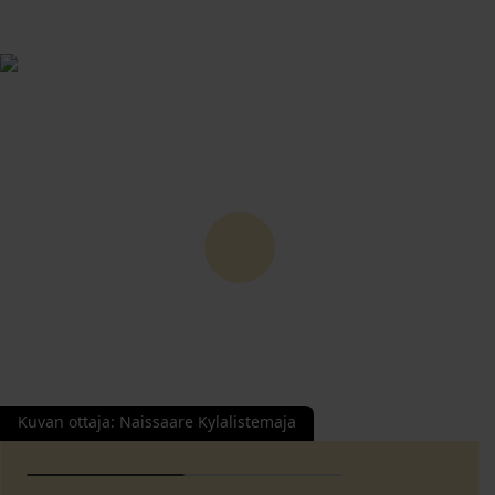
Kuvan ottaja
:
Naissaare Kylalistemaja