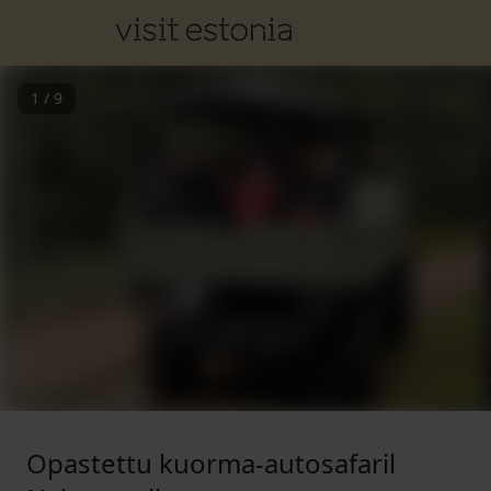
1
/
9
Opastettu kuorma-autosafaril