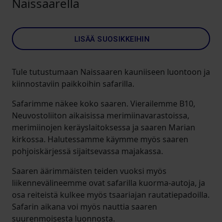
Naissaarella
LISÄÄ SUOSIKKEIHIN
Tule tutustumaan Naissaaren kauniiseen luontoon ja
kiinnostaviin paikkoihin safarilla.
Safarimme näkee koko saaren. Vierailemme B10,
Neuvostoliiton aikaisissa merimiinavarastoissa,
merimiinojen keräyslaitoksessa ja saaren Marian
kirkossa. Halutessamme käymme myös saaren
pohjoiskärjessä sijaitsevassa majakassa.
Saaren äärimmäisten teiden vuoksi myös
liikennevälineemme ovat safarilla kuorma-autoja, ja
osa reiteistä kulkee myös tsaariajan rautatiepadoilla.
Safarin aikana voi myös nauttia saaren
suurenmoisesta luonnosta.