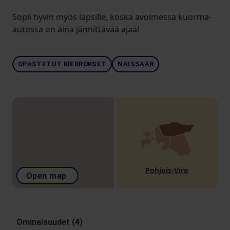
Sopii hyvin myös lapsille, koska avoimessa kuorma-
autossa on aina jännittävää ajaa!
OPASTETUT KIERROKSET
NAISSAAR
Pohjois-Viro
Open map
Ominaisuudet (4)