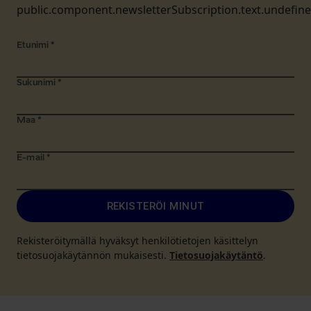
public.component.newsletterSubscription.text.undefin
Etunimi
*
Sukunimi
*
Maa
*
E-mail
*
REKISTERÖI MINUT
Rekisteröitymällä hyväksyt henkilötietojen käsittelyn
tietosuojakäytännön mukaisesti.
Tietosuojakäytäntö
.