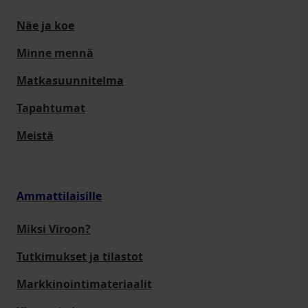
Näe ja koe
Minne mennä
Matkasuunnitelma
Tapahtumat
Meistä
Ammattilaisille
Miksi Viroon?
Tutkimukset ja tilastot
Markkinointimateriaalit