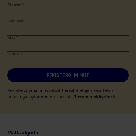
Etunimi
*
Sukunimi
*
Maa
*
E-mail
*
REKISTERÖI MINUT
Rekisteröitymällä hyväksyt henkilötietojen käsittelyn
tietosuojakäytännön mukaisesti.
Tietosuojakäytäntö
.
Matkailijoille