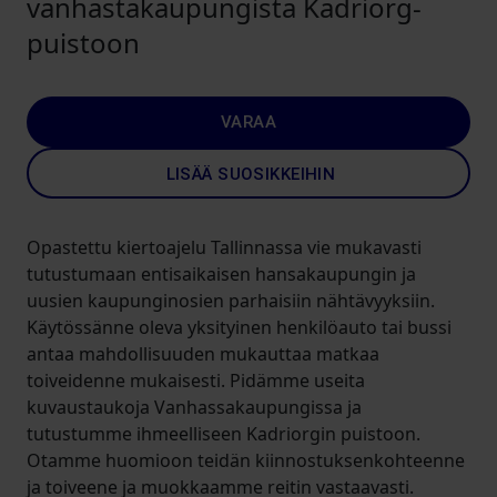
vanhastakaupungista Kadriorg-
puistoon
VARAA
LISÄÄ SUOSIKKEIHIN
Opastettu kiertoajelu Tallinnassa vie mukavasti
tutustumaan entisaikaisen hansakaupungin ja
uusien kaupunginosien parhaisiin nähtävyyksiin.
Käytössänne oleva yksityinen henkilöauto tai bussi
antaa mahdollisuuden mukauttaa matkaa
toiveidenne mukaisesti. Pidämme useita
kuvaustaukoja Vanhassakaupungissa ja
tutustumme ihmeelliseen Kadriorgin puistoon.
Otamme huomioon teidän kiinnostuksenkohteenne
ja toiveene ja muokkaamme reitin vastaavasti.