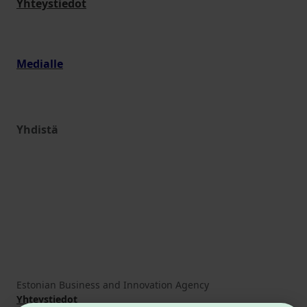
Yhteystiedot
Medialle
Yhdistä
Estonian Business and Innovation Agency
Yhteystiedot