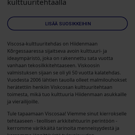
kulttuuritehtaalla
LISÄÄ SUOSIKKEIHIN
Viscosa-kulttuuritehdas on Hiidenmaan
Kõrgessaaressa sijaitseva avoin kulttuuri- ja
ideaympäristö, joka on rakennettu sata vuotta
vanhaan tekosilkkitehtaaseen. Viskoosin
valmistuksen sijaan se oli yli 50 vuotta kalatehdas.
Vuodesta 2006 lähtien tauolla olleet malmilouhokset
herätettiin henkiin Viskcosan kulttuuritehtaan
toimesta, mikä tuo kulttuuria Hiidenmaan asukkaille
ja vierailijoille.
Tule tapaamaan Viscosaa! Viemme sinut kierrokselle
tehtaaseen - teollisen arkkitehtuurin perintöön -
kerromme värikkäitä tarinoita menneisyydestä ja