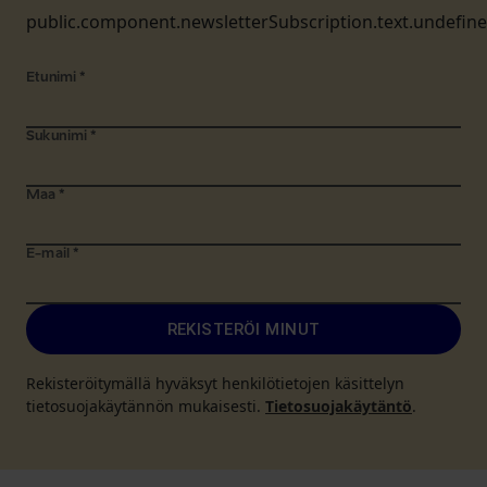
public.component.newsletterSubscription.text.undefin
Etunimi
*
Sukunimi
*
Maa
*
E-mail
*
REKISTERÖI MINUT
Rekisteröitymällä hyväksyt henkilötietojen käsittelyn
tietosuojakäytännön mukaisesti.
Tietosuojakäytäntö
.