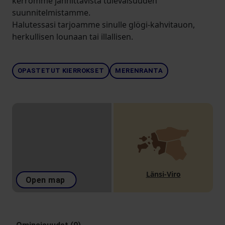
kerromme jännittävistä tulevaisuuden
suunnitelmistamme.
Halutessasi tarjoamme sinulle glögi-kahvitauon,
herkullisen lounaan tai illallisen.
OPASTETUT KIERROKSET
MERENRANTA
Länsi-Viro
Open map