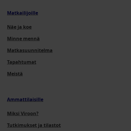
Matkailijoille
Näe ja koe
Minne mennä
Matkasuunnitelma
Tapahtumat
Meistä
Ammattilaisille
Miksi Viroon?
Tutkimukset ja tilastot