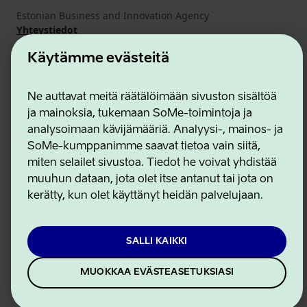
Estonian Business and Innovation Agency
Yhteystiedot
Yhteistyökumppanit
Käytämme evästeitä
Käyttöehdot
Eväste- ja tietosuojakäytäntö
Ne auttavat meitä räätälöimään sivuston sisältöä
ja mainoksia, tukemaan SoMe-toimintoja ja
analysoimaan kävijämääriä. Analyysi-, mainos- ja
SoMe-kumppanimme saavat tietoa vain siitä,
miten selailet sivustoa. Tiedot he voivat yhdistää
muuhun dataan, jota olet itse antanut tai jota on
kerätty, kun olet käyttänyt heidän palvelujaan.
SALLI KAIKKI
MUOKKAA EVÄSTEASETUKSIASI