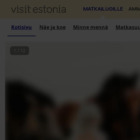
MATKAILIJOILLE
AMM
Kotisivu
Näe ja koe
Minne mennä
Matkasuu
1
/
12