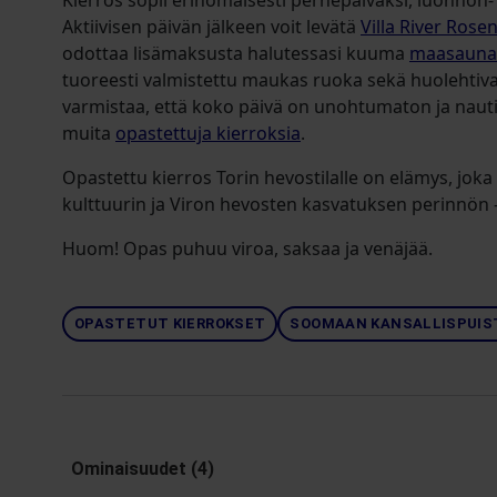
Kierros sopii erinomaisesti perhepäiväksi, luonnon- j
Aktiivisen päivän jälkeen voit levätä
Villa River Rose
odottaa lisämaksusta halutessasi kuuma
maasauna
tuoreesti valmistettu maukas ruoka sekä huolehtiva 
varmistaa, että koko päivä on unohtumaton ja nauti
muita
opastettuja kierroksia
.
Opastettu kierros Torin hevostilalle on elämys, jok
kulttuurin ja Viron hevosten kasvatuksen perinnön – 
Huom! Opas puhuu viroa, saksaa ja venäjää.
OPASTETUT KIERROKSET
SOOMAAN KANSALLISPUIS
Ominaisuudet (4)