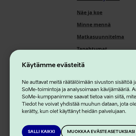
Näe ja koe
Minne mennä
Matkasuunnitelma
Tapahtumat
Meistä
Käytämme evästeitä
Ne auttavat meitä räätälöimään sivuston sisältöä
SoMe-toimintoja ja analysoimaan kävijämääriä. An
Estonian Business and In
SoMe-kumppanimme saavat tietoa vain siitä, miten 
Tiedot he voivat yhdistää muuhun dataan, jota olet
kerätty, kun olet käyttänyt heidän palvelujaan.
SALLI KAIKKI
MUOKKAA EVÄSTEASETUKSIASI