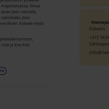
a kulttuurin ystäville.
n
majoituksessa. Sinua
aivan joen rannalla,
isäntäväki, joka
Homep
nnollinen. Kokeile myös
Puhelin
+372 565
a yhdistää luonnon,
Sähköpos
tule ja koe itse!
info@rive
TO