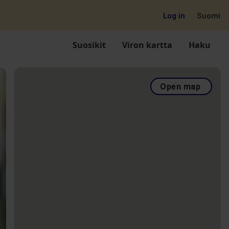
Log in
Suomi
Suosikit
Viron kartta
Haku
Open map