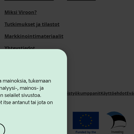
Miksi Viroon?
Tutkimukset ja tilastot
Markkinointimateriaalit
Yhteystiedot
 ja mainoksia, tukemaan
alyysi-, mainos- ja
novation Agency
Yhteystiedot
Yhteistyökumppanit
Käyttöehdot
Evä
selailet sivustoa.
 itse antanut tai jota on