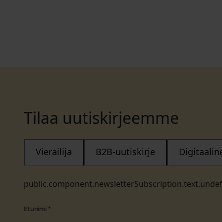
Tilaa uutiskirjeemme
Vierailija
B2B-uutiskirje
Digitaali
public.component.newsletterSubscription.text.unde
Etunimi
*