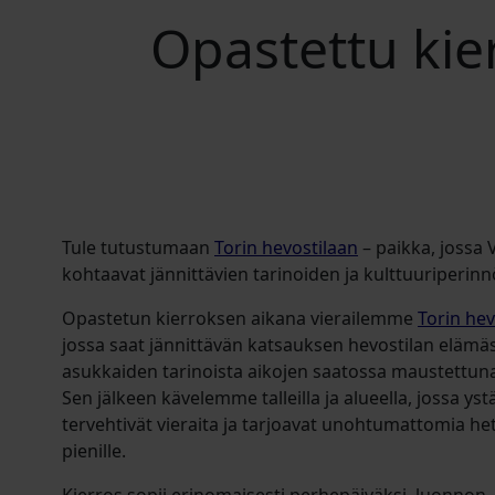
Opastettu kie
Tule tutustumaan
Torin hevostilaan
– paikka, jossa
kohtaavat jännittävien tarinoiden ja kulttuuriperin
Opastetun kierroksen aikana vierailemme
Torin he
jossa saat jännittävän katsauksen hevostilan elämäst
asukkaiden tarinoista aikojen saatossa maustettuna 
Sen jälkeen kävelemme talleilla ja alueella, jossa yst
tervehtivät vieraita ja tarjoavat unohtumattomia hetk
pienille.