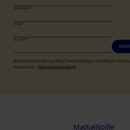
Sukunimi
*
Maa
*
E-mail
*
REKI
Rekisteröitymällä hyväksyt henkilötietojen käsittelyn tieto
mukaisesti.
Tietosuojakäytäntö
.
Matkailijoille