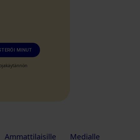
STERÖI MINUT
suojakäytännön
Ammattilaisille
Medialle