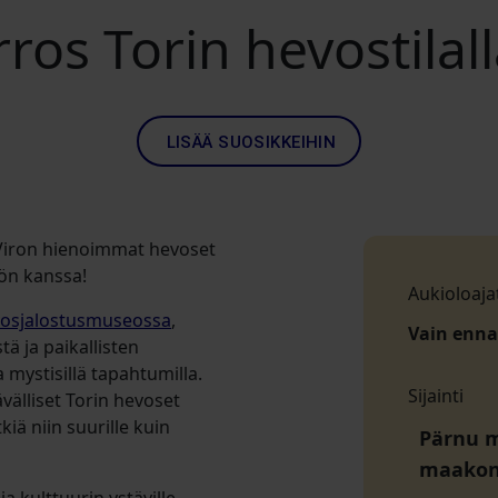
rros Torin hevostilal
LISÄÄ SUOSIKKEIHIN
 Viron hienoimmat hevoset
nön kanssa!
Aukioloaja
vosjalostusmuseossa
,
Vain enn
ä ja paikallisten
mystisillä tapahtumilla.
Sijainti
ävälliset Torin hevoset
iä niin suurille kuin
Pärnu mn
maako