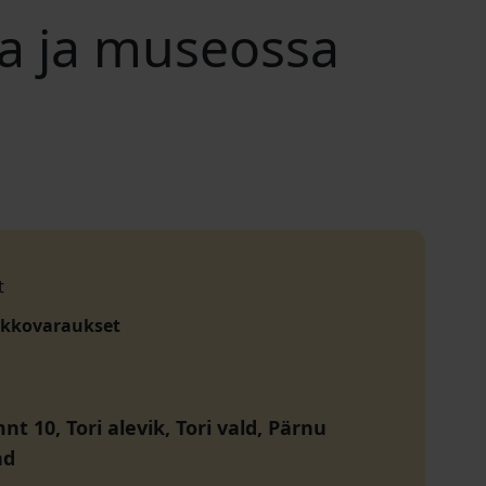
la ja museossa
t
akkovaraukset
t 10, Tori alevik, Tori vald, Pärnu
nd