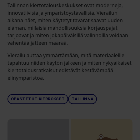
Tallinnan kiertotalouskeskukset ovat moderneja,
innovatiivisia ja ympäristöystävällisiä. Vierailun
aikana näet, miten käytetyt tavarat saavat uuden
elämän, millaisia mahdollisuuksia korjauspajat
tarjoavat ja miten jokapäiväisillä valinnoilla voidaan
vähentää jätteen määrää.
Vierailu auttaa ymmärtämään, mitä materiaaleille
tapahtuu niiden käytön jälkeen ja miten nykyaikaiset
kiertotalousratkaisut edistävät kestävämpää
elinympäristöä.
OPASTETUT KIERROKSET
TALLINNA