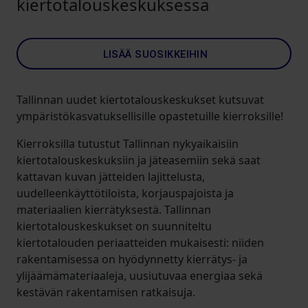
kiertotalouskeskuksessa
LISÄÄ SUOSIKKEIHIN
Tallinnan uudet kiertotalouskeskukset kutsuvat
ympäristökasvatuksellisille opastetuille kierroksille!
Kierroksilla tutustut Tallinnan nykyaikaisiin
kiertotalouskeskuksiin ja jäteasemiin sekä saat
kattavan kuvan jätteiden lajittelusta,
uudelleenkäyttötiloista, korjauspajoista ja
materiaalien kierrätyksestä. Tallinnan
kiertotalouskeskukset on suunniteltu
kiertotalouden periaatteiden mukaisesti: niiden
rakentamisessa on hyödynnetty kierrätys- ja
ylijäämämateriaaleja, uusiutuvaa energiaa sekä
kestävän rakentamisen ratkaisuja.