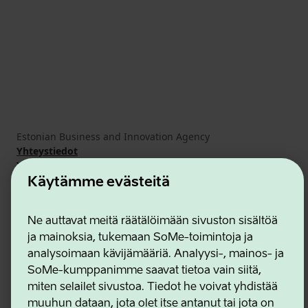
Estonian Business and Innovation Agency
Yhteystiedot
Yhteistyökumppanit
Käyttöehdot
Käytämme evästeitä
Eväste- ja tietosuojakäytäntö
Ne auttavat meitä räätälöimään sivuston sisältöä
ja mainoksia, tukemaan SoMe-toimintoja ja
analysoimaan kävijämääriä. Analyysi-, mainos- ja
SoMe-kumppanimme saavat tietoa vain siitä,
miten selailet sivustoa. Tiedot he voivat yhdistää
muuhun dataan, jota olet itse antanut tai jota on