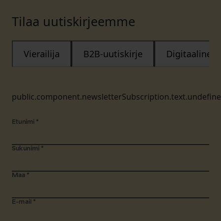
Tilaa uutiskirjeemme
Vierailija
B2B-uutiskirje
Digitaalinen
public.component.newsletterSubscription.text.undefin
Etunimi
*
Sukunimi
*
Maa
*
E-mail
*