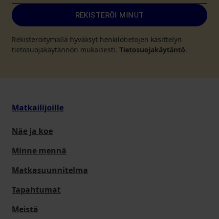
REKISTERÖI MINUT
Rekisteröitymällä hyväksyt henkilötietojen käsittelyn
tietosuojakäytännön mukaisesti.
Tietosuojakäytäntö
.
Matkailijoille
Näe ja koe
Minne mennä
Matkasuunnitelma
Tapahtumat
Meistä