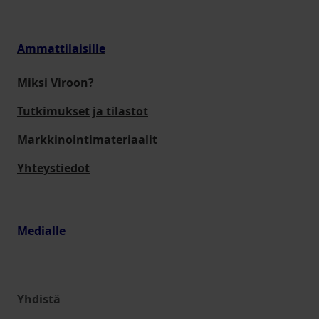
Ammattilaisille
Miksi Viroon?
Tutkimukset ja tilastot
Markkinointimateriaalit
Yhteystiedot
Medialle
Yhdistä