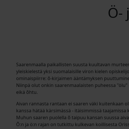
Ö- 
Saarenmaalla paikallisten suusta kuultavan murteen
yleiskielestä yksi suomalaisille viron kielen opiskelij
ominaispiirre: õ-kirjaimen ääntämyksen puuttumine
Niinpä olut onkin saarenmaalaisten puheessa "ölu" ei
eikä õhtu.
Aivan rannasta rantaan ei saaren väki kuitenkaan 
kanssa hätää kärsimässä - itäisimmissä taajamissa
Muhun saaren puolella õ taipuu kansan suussa aivan
Õ:n ja ö:n rajan on tutkittu kulkevan koillisesta Ori