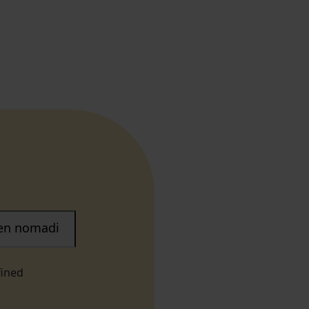
nen nomadi
fined