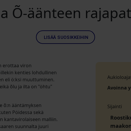
ja Õ-äänteen rajapa
LISÄÄ SUOSIKKEIHIN
 erottaa viron
oillekin kenties lohdullinen
Aukioloaja
n eli ö:ksi muuttuminen.
kä õlu ja ilta on "öhtu"
Avoinna 
ole õ:n ääntämyksen
Sijainti
 kuten Pöidessa sekä
Roostik
 kantavirolaiseen malliin.
maako
ssaaren suunnalta juuri