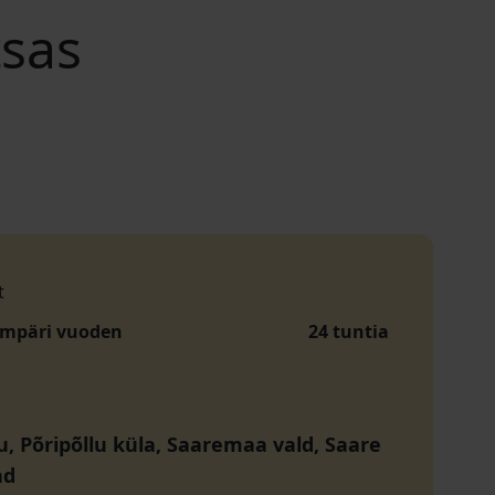
tsas
t
ympäri vuoden
24 tuntia
u, Põripõllu küla, Saaremaa vald, Saare
nd