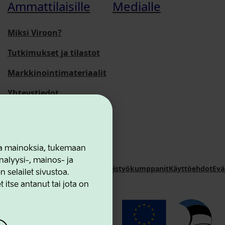
Ammattilaisille
Medialle
Miksi Viroon?
Tutkimukset ja tilastot
Markkinointimateriaalit
Yhteystiedot
 ja mainoksia, tukemaan
alyysi-, mainos- ja
novation Agency
Yhteystiedot
Yhteistyökumppanit
Käyttöehdot
Evä
selailet sivustoa.
 itse antanut tai jota on