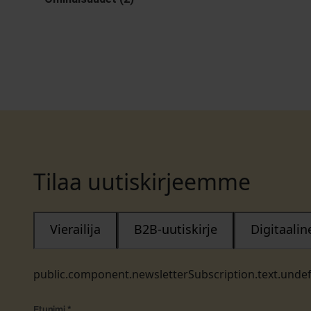
Tilaa uutiskirjeemme
Vierailija
B2B-uutiskirje
Digitaali
public.component.newsletterSubscription.text.unde
Etunimi
*