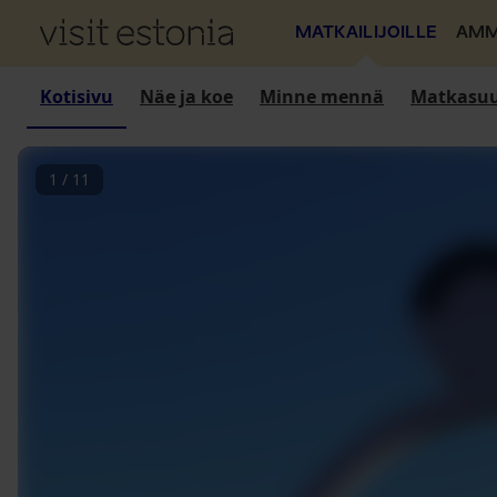
MATKAILIJOILLE
AMM
Kotisivu
Näe ja koe
Minne mennä
Matkasuu
1
/
11