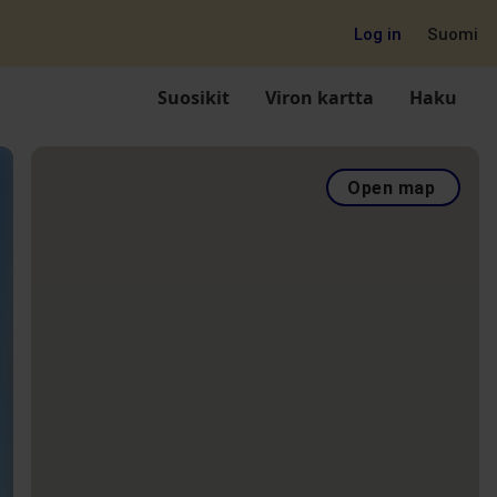
Log in
Suomi
Suosikit
Viron kartta
Haku
Open map