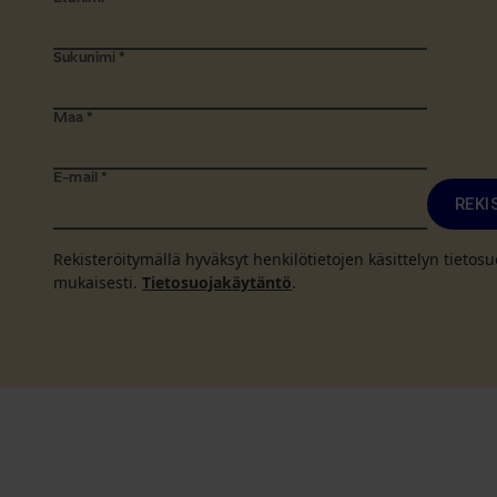
Sukunimi
*
Maa
*
E-mail
*
REKI
Rekisteröitymällä hyväksyt henkilötietojen käsittelyn tieto
mukaisesti.
Tietosuojakäytäntö
.