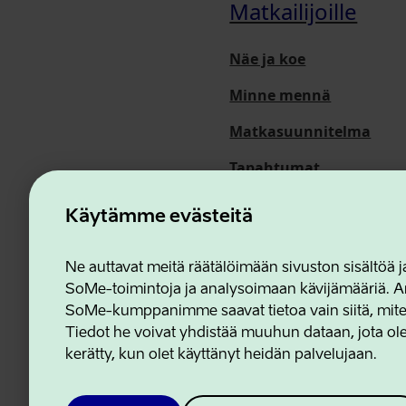
Matkailijoille
Näe ja koe
Minne mennä
Matkasuunnitelma
Tapahtumat
Meistä
Käytämme evästeitä
Ne auttavat meitä räätälöimään sivuston sisältöä
SoMe-toimintoja ja analysoimaan kävijämääriä. An
Estonian Business and In
SoMe-kumppanimme saavat tietoa vain siitä, miten 
Tiedot he voivat yhdistää muuhun dataan, jota olet
kerätty, kun olet käyttänyt heidän palvelujaan.