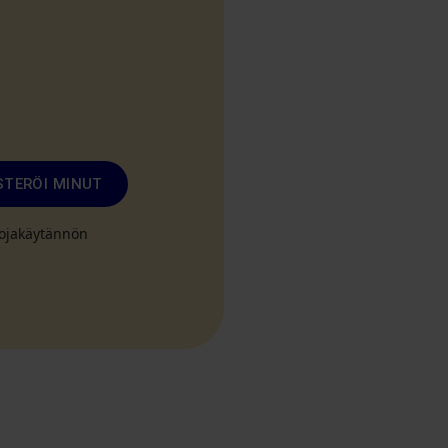
STERÖI MINUT
suojakäytännön