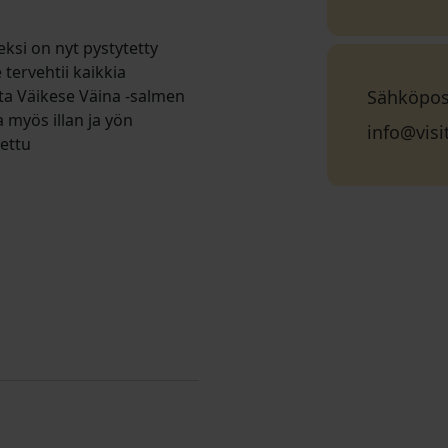
ksi on nyt pystytetty
tervehtii kaikkia
ta Väikese Väina -salmen
Sähköpos
a myös illan ja yön
info@vis
ettu