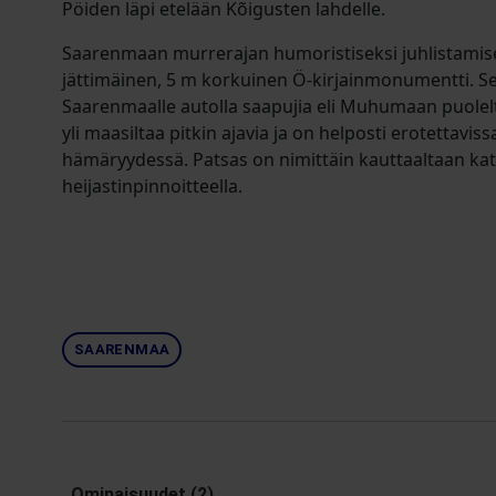
Pöiden läpi etelään Kõigusten lahdelle.
Saarenmaan murrerajan humoristiseksi juhlistamise
jättimäinen, 5 m korkuinen Ö-kirjainmonumentti. Se 
Saarenmaalle autolla saapujia eli Muhumaan puolel
yli maasiltaa pitkin ajavia ja on helposti erotettaviss
hämäryydessä. Patsas on nimittäin kauttaaltaan kat
heijastinpinnoitteella.
SAARENMAA
Ominaisuudet (2)