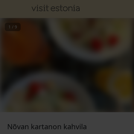
1
/
9
Nõvan kartanon kahvila