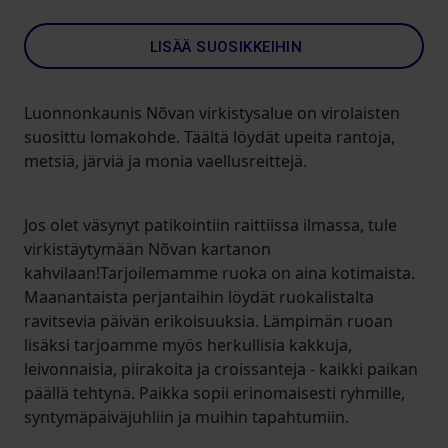
LISÄÄ SUOSIKKEIHIN
Luonnonkaunis Nõvan virkistysalue on virolaisten
suosittu lomakohde. Täältä löydät upeita rantoja,
metsiä, järviä ja monia vaellusreittejä.
Jos olet väsynyt patikointiin raittiissa ilmassa, tule
virkistäytymään Nõvan kartanon
kahvilaan!Tarjoilemamme ruoka on aina kotimaista.
Maanantaista perjantaihin löydät ruokalistalta
ravitsevia päivän erikoisuuksia. Lämpimän ruoan
lisäksi tarjoamme myös herkullisia kakkuja,
leivonnaisia, piirakoita ja croissanteja - kaikki paikan
päällä tehtynä. Paikka sopii erinomaisesti ryhmille,
syntymäpäiväjuhliin ja muihin tapahtumiin.