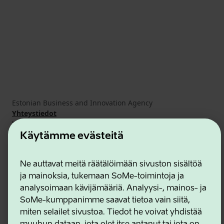
Estonian Business and Innovation Agency
Yhteystiedot
Yhteistyökumppanit
Käyttöehdot
Käytämme evästeitä
Eväste- ja tietosuojakäytäntö
Ne auttavat meitä räätälöimään sivuston sisältöä
ja mainoksia, tukemaan SoMe-toimintoja ja
analysoimaan kävijämääriä. Analyysi-, mainos- ja
SoMe-kumppanimme saavat tietoa vain siitä,
miten selailet sivustoa. Tiedot he voivat yhdistää