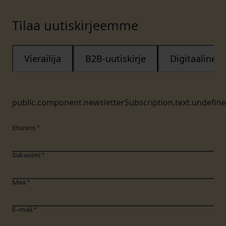
Tilaa uutiskirjeemme
Vierailija
B2B-uutiskirje
Digitaalinen
public.component.newsletterSubscription.text.undefin
Etunimi
*
Sukunimi
*
Maa
*
E-mail
*