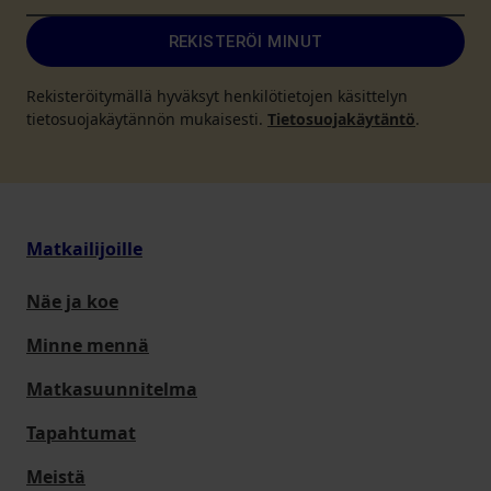
REKISTERÖI MINUT
Rekisteröitymällä hyväksyt henkilötietojen käsittelyn
tietosuojakäytännön mukaisesti.
Tietosuojakäytäntö
.
Matkailijoille
Näe ja koe
Minne mennä
Matkasuunnitelma
Tapahtumat
Meistä