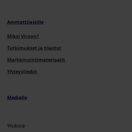
Ammattilaisille
Miksi Viroon?
Tutkimukset ja tilastot
Markkinointimateriaalit
Yhteystiedot
Medialle
Yhdistä