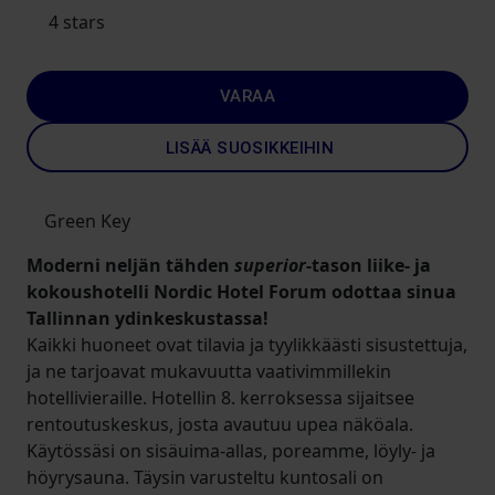
4 stars
VARAA
LISÄÄ SUOSIKKEIHIN
Green Key
Moderni neljän tähden
superior
-tason liike- ja
kokoushotelli Nordic Hotel Forum odottaa sinua
Tallinnan ydinkeskustassa!
Kaikki huoneet ovat tilavia ja tyylikkäästi sisustettuja,
ja ne tarjoavat mukavuutta vaativimmillekin
hotellivieraille. Hotellin 8. kerroksessa sijaitsee
rentoutuskeskus, josta avautuu upea näköala.
Käytössäsi on sisäuima-allas, poreamme, löyly- ja
höyrysauna. Täysin varusteltu kuntosali on