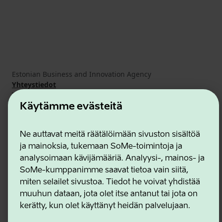
Estonian Business and Innovation Agency
Yhteystiedot
Yhteistyökumppanit
Käyttöehdot
Käytämme evästeitä
Eväste- ja tietosuojakäytäntö
Ne auttavat meitä räätälöimään sivuston sisältöä
ja mainoksia, tukemaan SoMe-toimintoja ja
analysoimaan kävijämääriä. Analyysi-, mainos- ja
SoMe-kumppanimme saavat tietoa vain siitä,
miten selailet sivustoa. Tiedot he voivat yhdistää
muuhun dataan, jota olet itse antanut tai jota on
kerätty, kun olet käyttänyt heidän palvelujaan.