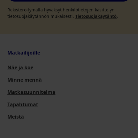
Rekisteröitymällä hyväksyt henkilötietojen käsittelyn
tietosuojakäytännön mukaisesti.
Tietosuojakäytäntö
.
Matkailijoille
Näe ja koe
Minne mennä
Matkasuunnitelma
Tapahtumat
Meistä