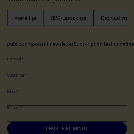
Vierailija
B2B-uutiskirje
Digitaalinen
public.component.newsletterSubscription.text.undefin
Etunimi
*
Sukunimi
*
Maa
*
E-mail
*
REKISTERÖI MINUT