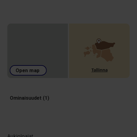
Tallinna
Open map
Ominaisuudet (1)
Aukioloajat