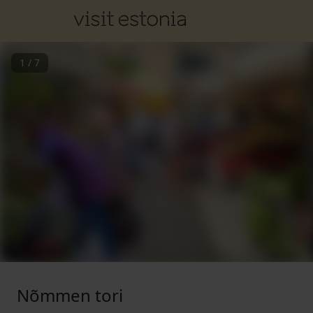
1
/
7
Nõmmen tori