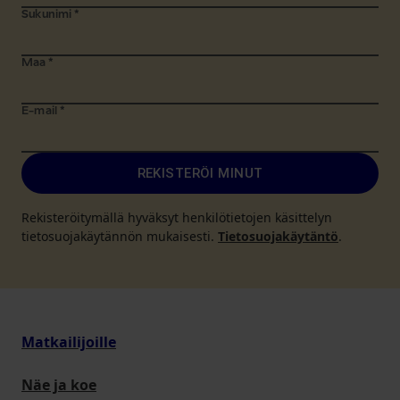
Sukunimi
*
Maa
*
E-mail
*
REKISTERÖI MINUT
Rekisteröitymällä hyväksyt henkilötietojen käsittelyn
tietosuojakäytännön mukaisesti.
Tietosuojakäytäntö
.
Matkailijoille
Näe ja koe