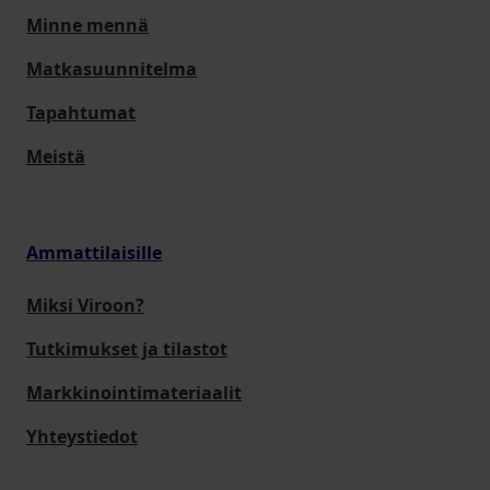
Minne mennä
Matkasuunnitelma
Tapahtumat
Meistä
Ammattilaisille
Miksi Viroon?
Tutkimukset ja tilastot
Markkinointimateriaalit
Yhteystiedot