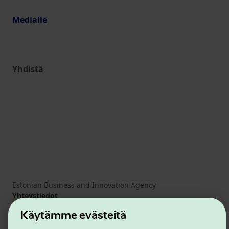
Medialle
Yhdistä
Estonian Business and Innovation Agency
Yhteystiedot
Yhteistyökumppanit
Käytämme evästeitä
Käyttöehdot
Eväste- ja tietosuojakäytäntö