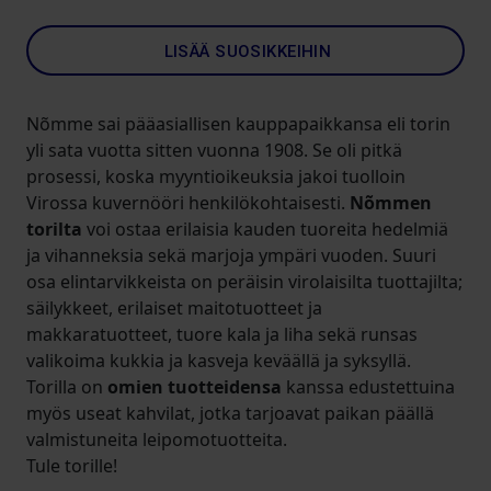
LISÄÄ SUOSIKKEIHIN
Nõmme sai pääasiallisen kauppapaikkansa eli torin
yli sata vuotta sitten vuonna 1908. Se oli pitkä
prosessi, koska myyntioikeuksia jakoi tuolloin
Virossa kuvernööri henkilökohtaisesti.
Nõmmen
torilta
voi ostaa erilaisia kauden tuoreita hedelmiä
ja vihanneksia sekä marjoja ympäri vuoden. Suuri
osa elintarvikkeista on peräisin virolaisilta tuottajilta;
säilykkeet, erilaiset maitotuotteet ja
makkaratuotteet, tuore kala ja liha sekä runsas
valikoima kukkia ja kasveja keväällä ja syksyllä.
Torilla on
omien tuotteidensa
kanssa edustettuina
myös useat kahvilat, jotka tarjoavat paikan päällä
valmistuneita leipomotuotteita.
Tule torille!