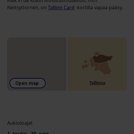
Kiek in de Kökin linnoitusmuseoon, mm.
Neitsyttorniin, on
Tallinn Card
-kortilla vapaa pääsy.
Tallinna
Open map
Aukioloajat
1. touko - 30. syys