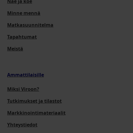
Näe ja koe
Minne mennä
Matkasuunnitelma
Tapahtumat
Meistä
Ammattilaisille
Miksi Viroon?
Tutkimukset ja tilastot
Markkinointimateriaalit
Yhteystiedot