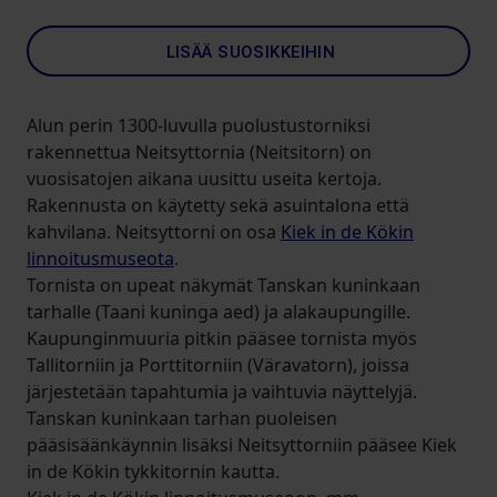
LISÄÄ SUOSIKKEIHIN
Alun perin 1300-luvulla puolustustorniksi
rakennettua Neitsyttornia (Neitsitorn) on
vuosisatojen aikana uusittu useita kertoja.
Rakennusta on käytetty sekä asuintalona että
kahvilana. Neitsyttorni on osa
Kiek in de Kökin
linnoitusmuseota
.
Tornista on upeat näkymät Tanskan kuninkaan
tarhalle (Taani kuninga aed) ja alakaupungille.
Kaupunginmuuria pitkin pääsee tornista myös
Tallitorniin ja Porttitorniin (Väravatorn), joissa
järjestetään tapahtumia ja vaihtuvia näyttelyjä.
Tanskan kuninkaan tarhan puoleisen
pääsisäänkäynnin lisäksi Neitsyttorniin pääsee Kiek
in de Kökin tykkitornin kautta.