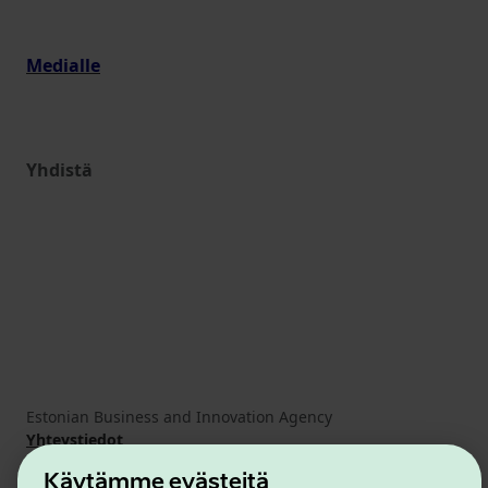
Medialle
Yhdistä
Estonian Business and Innovation Agency
Yhteystiedot
Yhteistyökumppanit
Käytämme evästeitä
Käyttöehdot