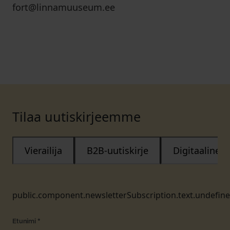
fort@linnamuuseum.ee
Tilaa uutiskirjeemme
Vierailija
B2B-uutiskirje
Digitaalinen
public.component.newsletterSubscription.text.undefin
Etunimi
*