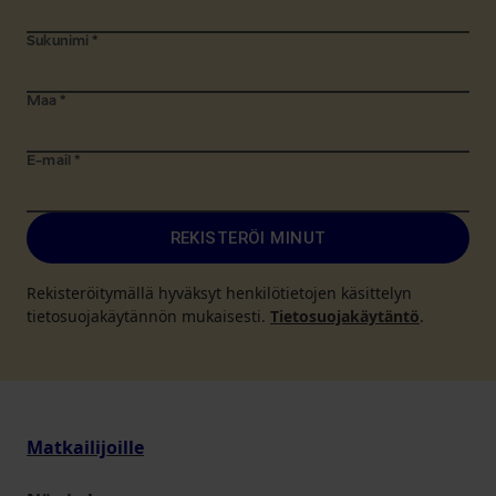
Sukunimi
*
Maa
*
E-mail
*
REKISTERÖI MINUT
Rekisteröitymällä hyväksyt henkilötietojen käsittelyn
tietosuojakäytännön mukaisesti.
Tietosuojakäytäntö
.
Matkailijoille