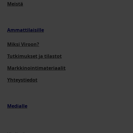
Meistä
Ammattilaisille
Miksi Viroon?
Tutkimukset ja tilastot
Markkinointimateriaalit
Yhteystiedot
Medialle