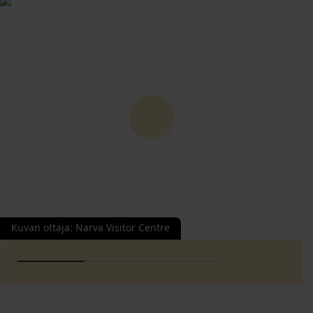
Kuvan ottaja
:
Narva Visitor Centre