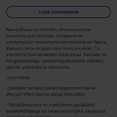
LISÄÄ SUOSIKKEIHIN
Narva-Jõesuu on tunnettu ainutlaatuisesta
luonnonympäristöstään. Omaperäisen
mäntymetsän reunustama hienohiekkainen Narva-
Jõesuun ranta on pisin koko Virossa kulkien 7,5
kilometriä Suomenlahden etelärantaa. Rannalla on
hengenpelastaja, rantalentopallokenttä, välineitä
lapsille, pukukopit ja ulkosuihku.
Hyvä tietää:
- Julkiselle rannalle pääset helpoimmin Narva-
Jõesuun SPA:n edessä olevaa tietä pitkin.
- Narva-Jõesuussa on maksullinen pysäköinti,
pysäköintilippuja voi ostaa tarkastajilta, kaupoista,