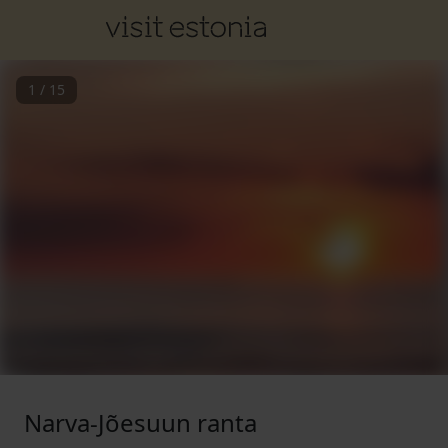
1
/
15
Narva-Jõesuun ranta