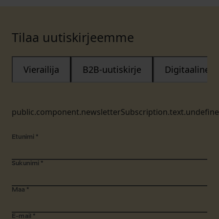
Tilaa uutiskirjeemme
Vierailija
B2B-uutiskirje
Digitaalinen
public.component.newsletterSubscription.text.undefin
Etunimi
*
Sukunimi
*
Maa
*
E-mail
*