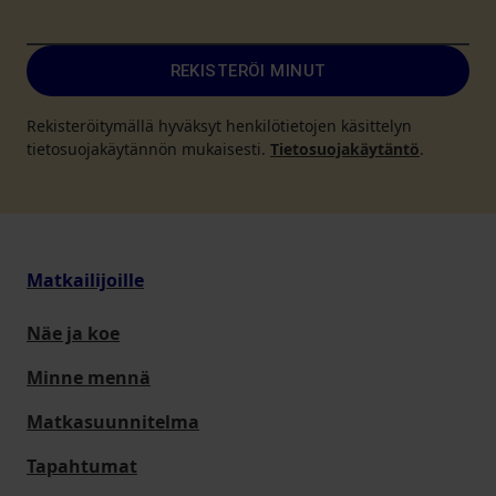
REKISTERÖI MINUT
Rekisteröitymällä hyväksyt henkilötietojen käsittelyn
tietosuojakäytännön mukaisesti.
Tietosuojakäytäntö
.
Matkailijoille
Näe ja koe
Minne mennä
Matkasuunnitelma
Tapahtumat