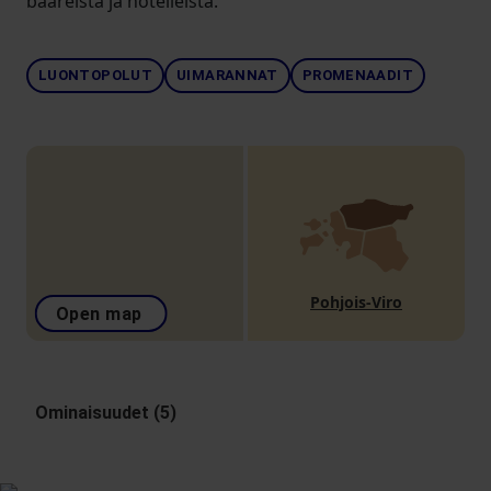
baareista ja hotelleista.
LUONTOPOLUT
UIMARANNAT
PROMENAADIT
Pohjois-Viro
Open map
Ominaisuudet (5)