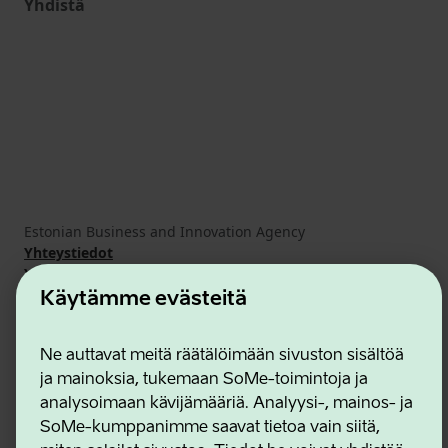
Yhdistä
Estonian Business and Innovation Agency
Yhteystiedot
Yhteistyökumppanit
Käyttöehdot
Käytämme evästeitä
Eväste- ja tietosuojakäytäntö
Ne auttavat meitä räätälöimään sivuston sisältöä
ja mainoksia, tukemaan SoMe-toimintoja ja
analysoimaan kävijämääriä. Analyysi-, mainos- ja
SoMe-kumppanimme saavat tietoa vain siitä,