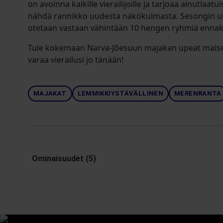
on avoinna kaikille vierailijoille ja tarjoaa ainutlaa
nähdä rannikko uudesta näkökulmasta. Sesongin u
otetaan vastaan vähintään 10 hengen ryhmiä ennak
Tule kokemaan Narva-Jõesuun majakan upeat maisem
varaa vierailusi jo tänään!
MAJAKAT
LEMMIKKIYSTÄVÄLLINEN
MERENRANTA
Ominaisuudet (5)