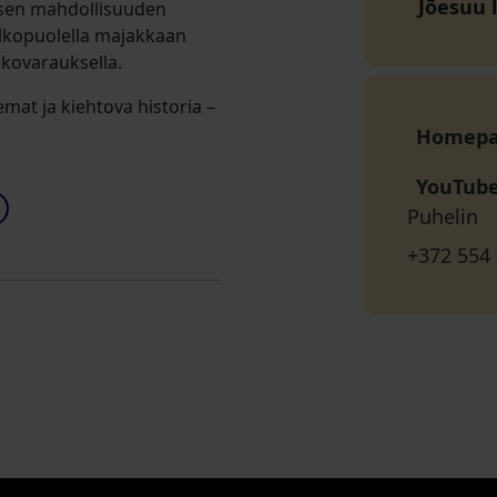
Jõesuu 
tuisen mahdollisuuden
lkopuolella majakkaan
kovarauksella.
at ja kiehtova historia –
Homep
YouTub
Puhelin
+372 554