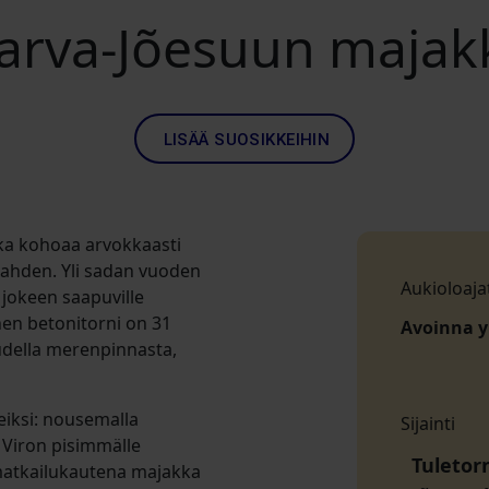
arva-Jõesuun majak
LISÄÄ SUOSIKKEIHIN
oka kohoaa arvokkaasti
lahden. Yli sadan vuoden
Aukioloaja
jokeen saapuville
nen betonitorni on 31
Avoinna 
eudella merenpinnasta,
eiksi: nousemalla
Sijainti
 Viron pisimmälle
Tuletorn
 matkailukautena majakka