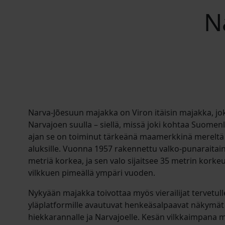
N
Narva-Jõesuun majakka on Viron itäisin majakka, j
Narvajoen suulla – siellä, missä joki kohtaa Suomen
ajan se on toiminut tärkeänä maamerkkinä mereltä 
aluksille. Vuonna 1957 rakennettu valko-punaraitai
metriä korkea, ja sen valo sijaitsee 35 metrin kork
vilkkuen pimeällä ympäri vuoden.
Nykyään majakka toivottaa myös vierailijat tervetull
yläplatformille avautuvat henkeäsalpaavat näkymät
hiekkarannalle ja Narvajoelle. Kesän vilkkaimpana