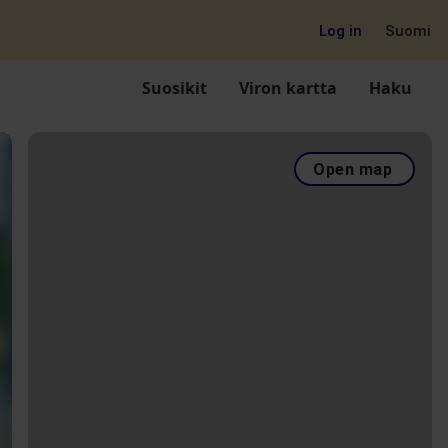
Log in
Suomi
Suosikit
Viron kartta
Haku
Open map