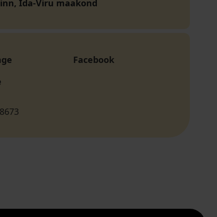
linn, Ida-Viru maakond
age
Facebook
e
 8673