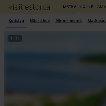
MATKAILIJOILLE
AMM
Kotisivu
Näe ja koe
Minne mennä
Matkasuu
1
/
11