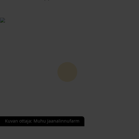
Kuvan ottaja
:
Muhu Jaanalinnufarm