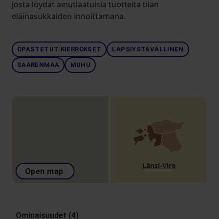
josta löydät ainutlaatuisia tuotteita tilan
eläinasukkaiden innoittamana.
OPASTETUT KIERROKSET
LAPSIYSTÄVÄLLINEN
SAARENMAA
MUHU
Länsi-Viro
Open map
Ominaisuudet (4)