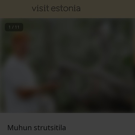
1
/
11
Muhun strutsitila