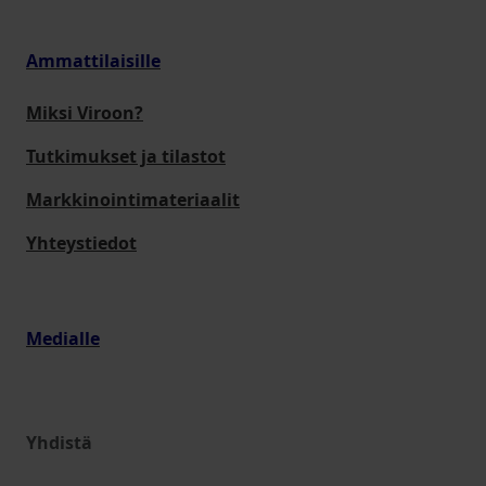
Ammattilaisille
Miksi Viroon?
Tutkimukset ja tilastot
Markkinointimateriaalit
Yhteystiedot
Medialle
Yhdistä