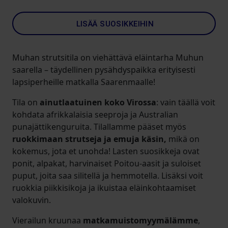
LISÄÄ SUOSIKKEIHIN
Muhan strutsitila on viehättävä eläintarha Muhun
saarella – täydellinen pysähdyspaikka erityisesti
lapsiperheille matkalla Saarenmaalle!
Tila on
ainutlaatuinen koko Virossa
: vain täällä voit
kohdata afrikkalaisia seeproja ja Australian
punajättikenguruita. Tilallamme pääset myös
ruokkimaan strutseja ja emuja käsin,
mikä on
kokemus, jota et unohda! Lasten suosikkeja ovat
ponit, alpakat, harvinaiset Poitou-aasit ja suloiset
puput, joita saa silitellä ja hemmotella. Lisäksi voit
ruokkia piikkisikoja ja ikuistaa eläinkohtaamiset
valokuvin.
Vierailun kruunaa
matkamuistomyymälämme
,