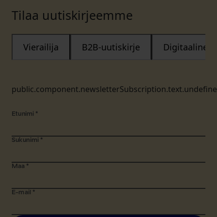
Tilaa uutiskirjeemme
Vierailija
B2B-uutiskirje
Digitaalinen
public.component.newsletterSubscription.text.undefin
Etunimi
*
Sukunimi
*
Maa
*
E-mail
*