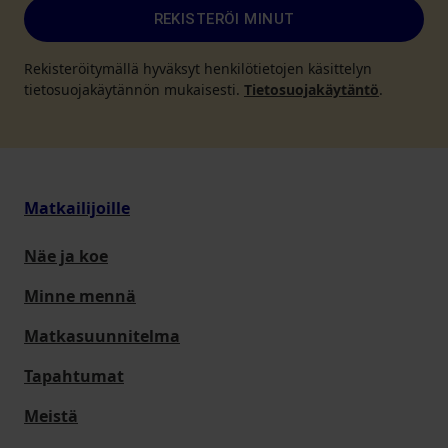
REKISTERÖI MINUT
Rekisteröitymällä hyväksyt henkilötietojen käsittelyn
tietosuojakäytännön mukaisesti.
Tietosuojakäytäntö
.
Matkailijoille
Näe ja koe
Minne mennä
Matkasuunnitelma
Tapahtumat
Meistä