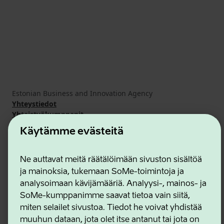
Estonian Business and Innovation Agency
Yhteystiedot
Yhteistyökumppanit
Käyttöehdot
Käytämme evästeitä
Eväste- ja tietosuojakäytäntö
Ne auttavat meitä räätälöimään sivuston sisältöä
ja mainoksia, tukemaan SoMe-toimintoja ja
analysoimaan kävijämääriä. Analyysi-, mainos- ja
SoMe-kumppanimme saavat tietoa vain siitä,
miten selailet sivustoa. Tiedot he voivat yhdistää
muuhun dataan, jota olet itse antanut tai jota on