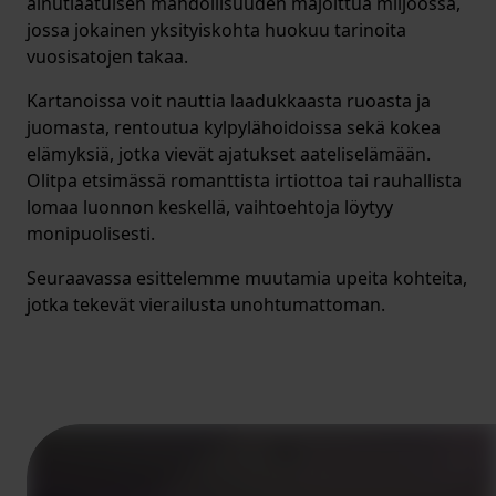
ainutlaatuisen mahdollisuuden majoittua miljöössä,
jossa jokainen yksityiskohta huokuu tarinoita
vuosisatojen takaa.
Kartanoissa voit nauttia laadukkaasta ruoasta ja
juomasta, rentoutua kylpylähoidoissa sekä kokea
elämyksiä, jotka vievät ajatukset aateliselämään.
Olitpa etsimässä romanttista irtiottoa tai rauhallista
lomaa luonnon keskellä, vaihtoehtoja löytyy
monipuolisesti.
Seuraavassa esittelemme muutamia upeita kohteita,
jotka tekevät vierailusta unohtumattoman.