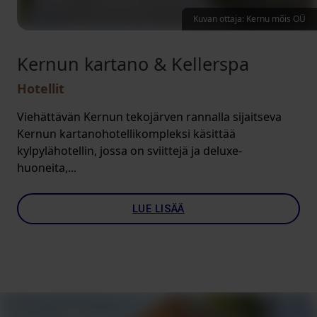
Kuvan ottaja: Kernu mõis OÜ
Kernun kartano & Kellerspa
Hotellit
Viehättävän Kernun tekojärven rannalla sijaitseva
Kernun kartanohotellikompleksi käsittää
kylpylähotellin, jossa on sviittejä ja deluxe-
huoneita,...
LUE LISÄÄ