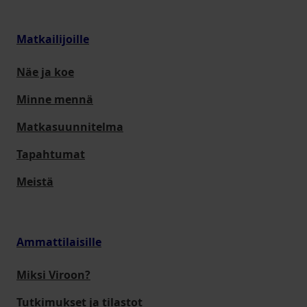
Matkailijoille
Näe ja koe
Minne mennä
Matkasuunnitelma
Tapahtumat
Meistä
Ammattilaisille
Miksi Viroon?
Tutkimukset ja tilastot