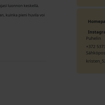
kujasi luonnon keskellä.
n, kuinka pieni huvila voi
Homep
Instag
Puhelin
+372 537
Sähköpos
kristen_