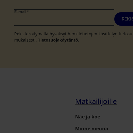
E-mail
*
REKI
Rekisteröitymällä hyväksyt henkilötietojen käsittelyn tieto
mukaisesti.
Tietosuojakäytäntö
.
Matkailijoille
Näe ja koe
Minne mennä