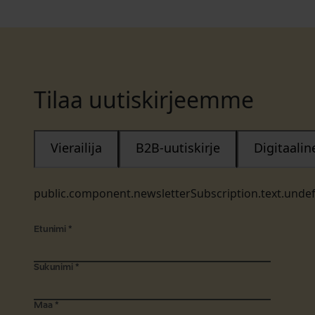
Tilaa uutiskirjeemme
Vierailija
B2B-uutiskirje
Digitaali
public.component.newsletterSubscription.text.unde
Etunimi
*
Sukunimi
*
Maa
*