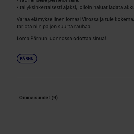
• rauhalliselle perhelomalle.
• tai yksinkertaisesti ajaksi, jolloin haluat ladata ak
Varaa elämyksellinen lomasi Virossa ja tule kokemaa
tarjota niin paljon suurta rauhaa.
Loma Pärnun luonnossa odottaa sinua!
PÄRNU
Ominaisuudet (9)