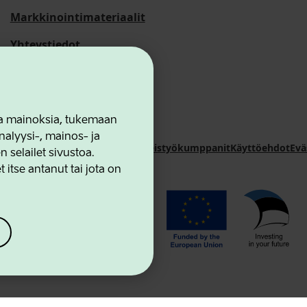
Markkinointimateriaalit
Yhteystiedot
 ja mainoksia, tukemaan
alyysi-, mainos- ja
novation Agency
Yhteystiedot
Yhteistyökumppanit
Käyttöehdot
Evä
selailet sivustoa.
 itse antanut tai jota on