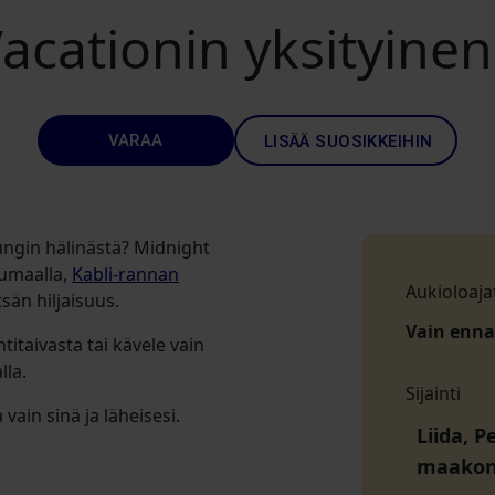
acationin yksityinen
VARAA
LISÄÄ SUOSIKKEIHIN
ungin hälinästä? Midnight
numaalla,
Kabli-rannan
Aukioloaja
tsän hiljaisuus.
Vain enn
titaivasta tai kävele vain
lla.
Sijainti
vain sinä ja läheisesi.
Liida, 
maako