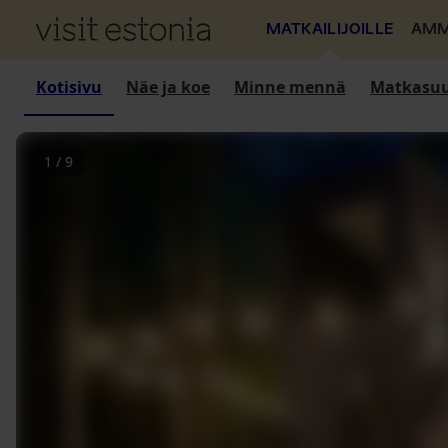
MATKAILIJOILLE
AMM
Kotisivu
Näe ja koe
Minne mennä
Matkasuu
1
/
9