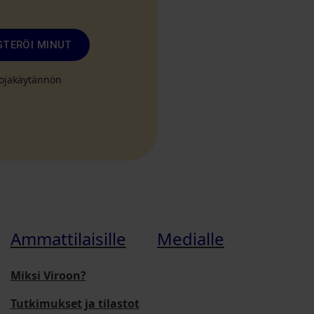
STERÖI MINUT
suojakäytännön
Ammattilaisille
Medialle
Miksi Viroon?
Tutkimukset ja tilastot