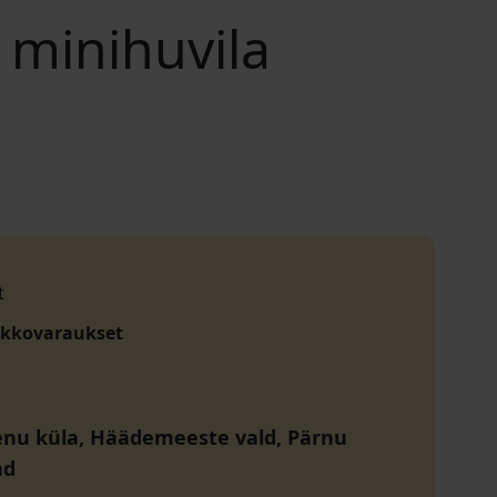
 minihuvila
t
akkovaraukset
Penu küla, Häädemeeste vald, Pärnu
nd