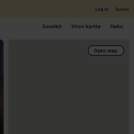
Log in
Suomi
Suosikit
Viron kartta
Haku
Open map