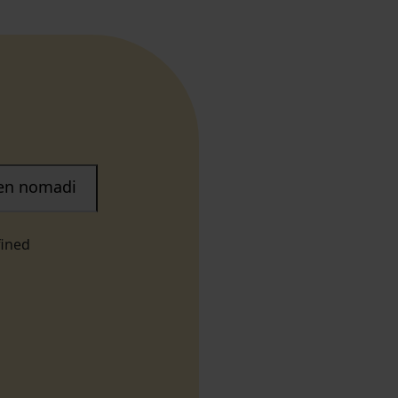
nen nomadi
fined