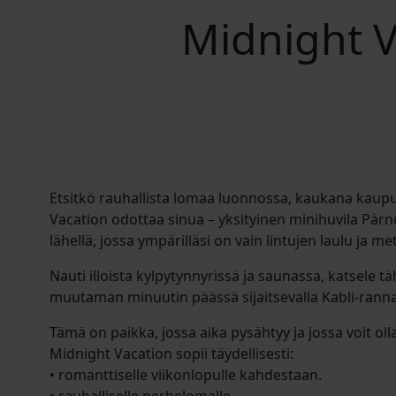
Midnight V
Etsitkö rauhallista lomaa luonnossa, kaukana kaup
Vacation odottaa sinua – yksityinen minihuvila Pär
lähellä, jossa ympärilläsi on vain lintujen laulu ja me
Nauti illoista kylpytynnyrissä ja saunassa, katsele täh
muutaman minuutin päässä sijaitsevalla Kabli-ranna
Tämä on paikka, jossa aika pysähtyy ja jossa voit olla 
Midnight Vacation sopii täydellisesti:
• romanttiselle viikonlopulle kahdestaan.