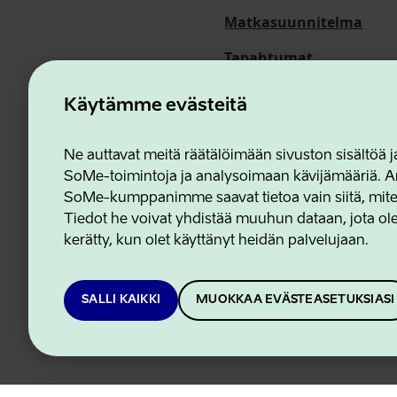
Matkasuunnitelma
Tapahtumat
Meistä
Käytämme evästeitä
Ne auttavat meitä räätälöimään sivuston sisältöä
SoMe-toimintoja ja analysoimaan kävijämääriä. An
Estonian Business and In
SoMe-kumppanimme saavat tietoa vain siitä, miten 
Tiedot he voivat yhdistää muuhun dataan, jota olet
kerätty, kun olet käyttänyt heidän palvelujaan.
SALLI KAIKKI
MUOKKAA EVÄSTEASETUKSIASI