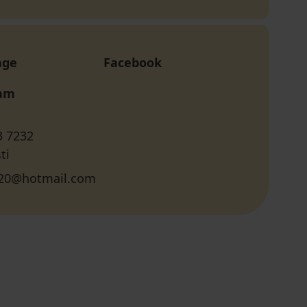
age
Facebook
ram
3 7232
ti
520@hotmail.com