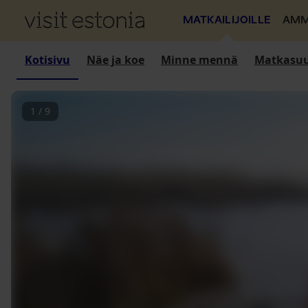
MATKAILIJOILLE
AMM
Kotisivu
Näe ja koe
Minne mennä
Matkasuu
1
/
9