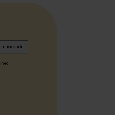
nen nomadi
fined