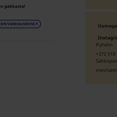
 on pakkasta!
PSIN VANHAUSKOISET
Homep
Instag
Puhelin
+372 518
Sähköpos
mesitare