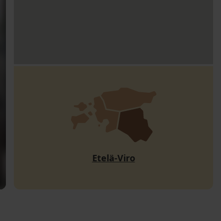
Etelä-Viro