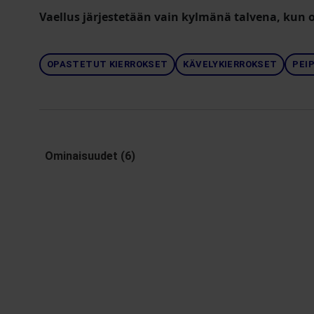
Vaellus järjestetään vain kylmänä talvena, kun
OPASTETUT KIERROKSET
KÄVELYKIERROKSET
PEI
Ominaisuudet (6)