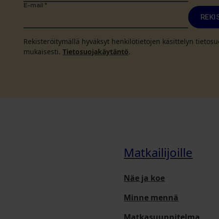
E-mail
*
REKI
Rekisteröitymällä hyväksyt henkilötietojen käsittelyn tieto
mukaisesti.
Tietosuojakäytäntö
.
Matkailijoille
Näe ja koe
Minne mennä
Matkasuunnitelma