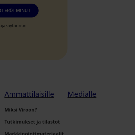
STERÖI MINUT
suojakäytännön
Ammattilaisille
Medialle
Miksi Viroon?
Tutkimukset ja tilastot
Markkinointimateriaalit