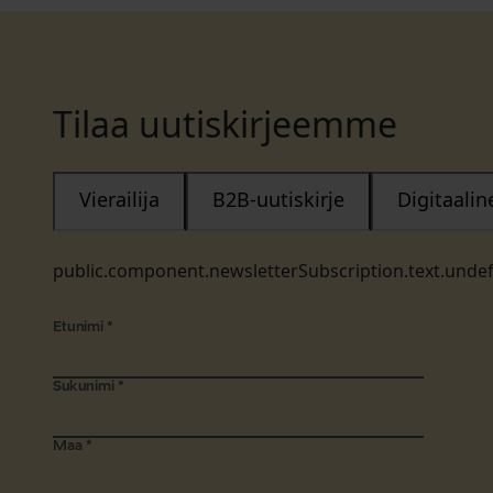
Tilaa uutiskirjeemme
Vierailija
B2B-uutiskirje
Digitaali
public.component.newsletterSubscription.text.unde
Etunimi
*
Sukunimi
*
Maa
*