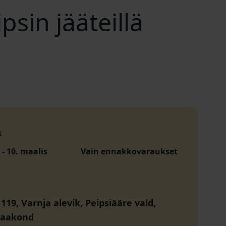
ipsin jääteillä
t
- 10. maalis
Vain ennakkovaraukset
119, Varnja alevik, Peipsiääre vald,
maakond