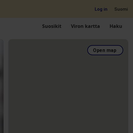
Log in
Suomi
Suosikit
Viron kartta
Haku
Open map