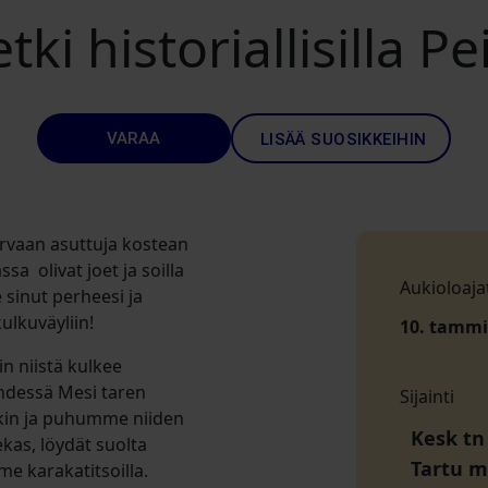
ki historiallisilla Pe
VARAA
LISÄÄ SUOSIKKEIHIN
harvaan asuttuja kostean
a olivat joet ja soilla
Aukioloaja
e sinut perheesi ja
ulkuväyliin!
10. tammi 
in niistä kulkee
hdessä Mesi taren
Sijainti
tkin ja puhumme niiden
Kesk tn 
kas, löydät suolta
Tartu 
e karakatitsoilla.