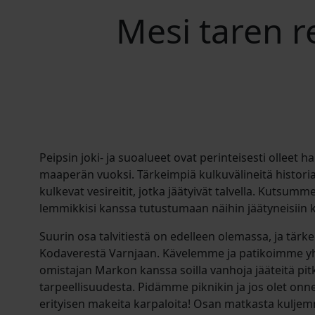
Mesi taren ret
Peipsin joki- ja suoalueet ovat perinteisesti olleet 
maaperän vuoksi. Tärkeimpiä kulkuvälineitä historiass
kulkevat vesireitit, jotka jäätyivät talvella. Kutsumm
lemmikkisi kanssa tutustumaan näihin jäätyneisiin k
Suurin osa talvitiestä on edelleen olemassa, ja tärke
Kodaverestä Varnjaan. Kävelemme ja patikoimme y
omistajan Markon kanssa soilla vanhoja jääteitä pi
tarpeellisuudesta. Pidämme piknikin ja jos olet onne
erityisen makeita karpaloita! Osan matkasta kuljemm