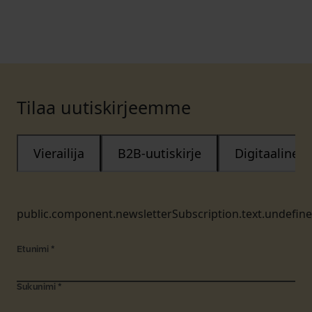
Tilaa uutiskirjeemme
Vierailija
B2B-uutiskirje
Digitaalinen
public.component.newsletterSubscription.text.undefin
Etunimi
*
Sukunimi
*