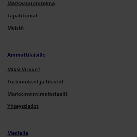
Matkasuunnitelma
Tapahtumat
Meistä
Ammattilaisille
Miksi Viroon?
Tutkimukset ja tilastot
Markkinointimateriaalit
Yhteystiedot
Medialle