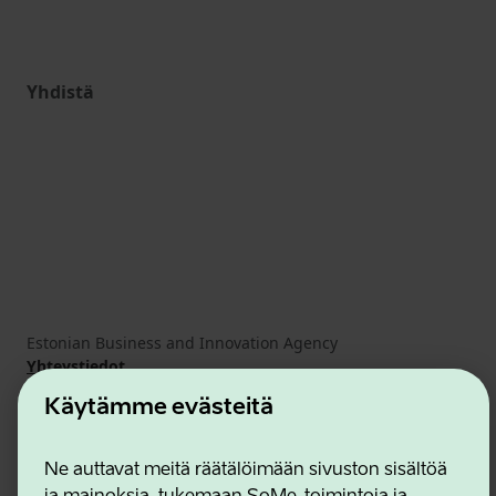
Yhdistä
Estonian Business and Innovation Agency
Yhteystiedot
Yhteistyökumppanit
Käytämme evästeitä
Käyttöehdot
Eväste- ja tietosuojakäytäntö
Ne auttavat meitä räätälöimään sivuston sisältöä