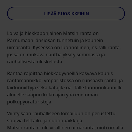
LISÄÄ SUOSIKKEIHIN
Loiva ja hiekkapohjainen Matsin ranta on
Pärnumaan länsiosan tunnetuin ja kaunein
uimaranta. Kyseessä on luonnollinen, ns. villi ranta,
jossa on mukava nauttia yksityisemmästä ja
rauhallisesta oleskelusta.
Rantaa rajoittaa hiekkadyyneillä kasvava kaunis
rantamännikkö, ympäristössä on runsaasti ranta- ja
laidunniittyjä sekä katajikkoa. Tälle luonnonkauniille
alueelle saapuu koko ajan yhä enemmän
polkupyöräturisteja.
Viihtyisään rauhalliseen lomailuun on perustettu
sopivia telttailu- ja nuotiopaikkoja.
Matsin ranta ei ole virallinen uimaranta, uinti omalla