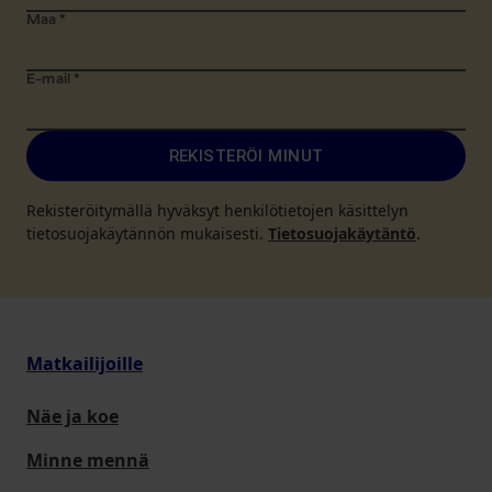
Maa
*
E-mail
*
REKISTERÖI MINUT
Rekisteröitymällä hyväksyt henkilötietojen käsittelyn
tietosuojakäytännön mukaisesti.
Tietosuojakäytäntö
.
Matkailijoille
Näe ja koe
Minne mennä