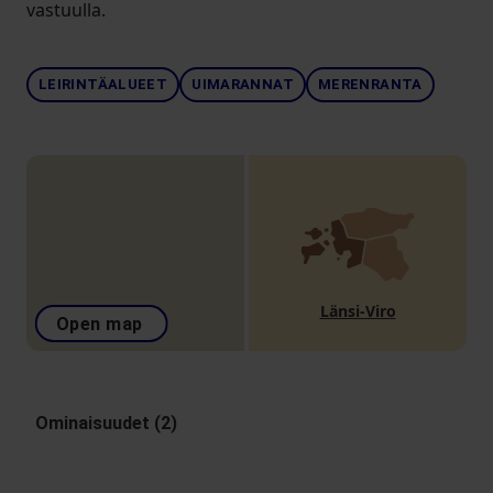
vastuulla.
LEIRINTÄALUEET
UIMARANNAT
MERENRANTA
Länsi-Viro
Open map
Ominaisuudet (2)