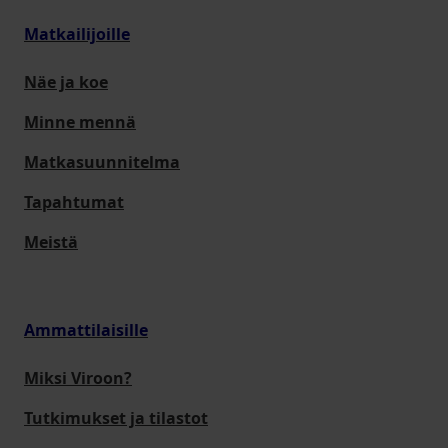
Matkailijoille
Näe ja koe
Minne mennä
Matkasuunnitelma
Tapahtumat
Meistä
Ammattilaisille
Miksi Viroon?
Tutkimukset ja tilastot