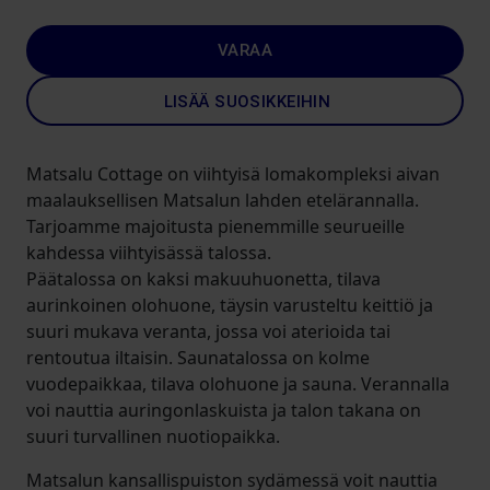
VARAA
LISÄÄ SUOSIKKEIHIN
Matsalu Cottage on viihtyisä lomakompleksi aivan
maalauksellisen Matsalun lahden etelärannalla.
Tarjoamme majoitusta pienemmille seurueille
kahdessa viihtyisässä talossa.
Päätalossa on kaksi makuuhuonetta, tilava
aurinkoinen olohuone, täysin varusteltu keittiö ja
suuri mukava veranta, jossa voi aterioida tai
rentoutua iltaisin. Saunatalossa on kolme
vuodepaikkaa, tilava olohuone ja sauna. Verannalla
voi nauttia auringonlaskuista ja talon takana on
suuri turvallinen nuotiopaikka.
Matsalun kansallispuiston sydämessä voit nauttia