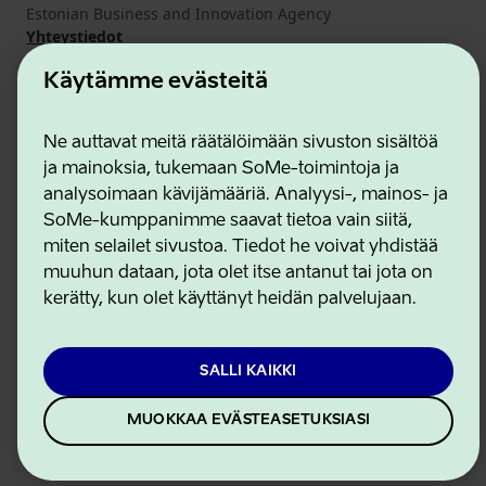
Estonian Business and Innovation Agency
Yhteystiedot
Yhteistyökumppanit
Käytämme evästeitä
Käyttöehdot
Eväste- ja tietosuojakäytäntö
Ne auttavat meitä räätälöimään sivuston sisältöä
ja mainoksia, tukemaan SoMe-toimintoja ja
analysoimaan kävijämääriä. Analyysi-, mainos- ja
SoMe-kumppanimme saavat tietoa vain siitä,
miten selailet sivustoa. Tiedot he voivat yhdistää
muuhun dataan, jota olet itse antanut tai jota on
kerätty, kun olet käyttänyt heidän palvelujaan.
SALLI KAIKKI
MUOKKAA EVÄSTEASETUKSIASI