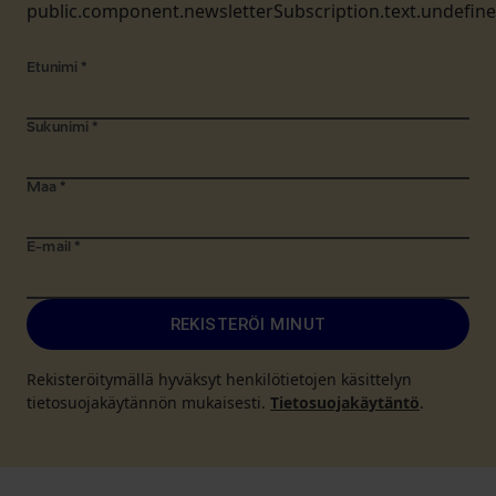
public.component.newsletterSubscription.text.undefin
Etunimi
*
Sukunimi
*
Maa
*
E-mail
*
REKISTERÖI MINUT
Rekisteröitymällä hyväksyt henkilötietojen käsittelyn
tietosuojakäytännön mukaisesti.
Tietosuojakäytäntö
.