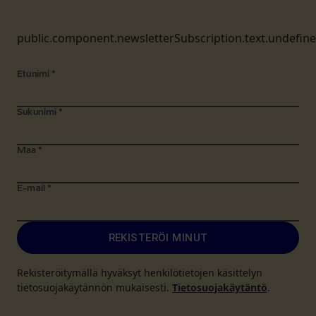
public.component.newsletterSubscription.text.undefin
Etunimi
*
Sukunimi
*
Maa
*
E-mail
*
REKISTERÖI MINUT
Rekisteröitymällä hyväksyt henkilötietojen käsittelyn
tietosuojakäytännön mukaisesti.
Tietosuojakäytäntö
.