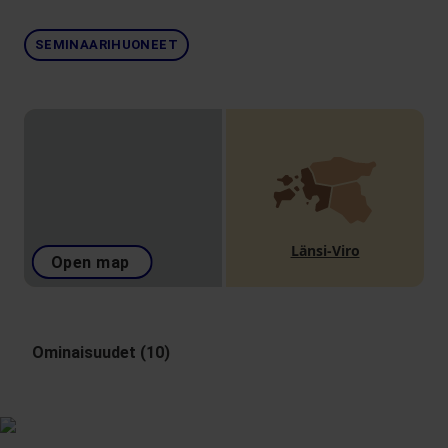
SEMINAARIHUONEET
Länsi-Viro
Open map
Ominaisuudet (10)