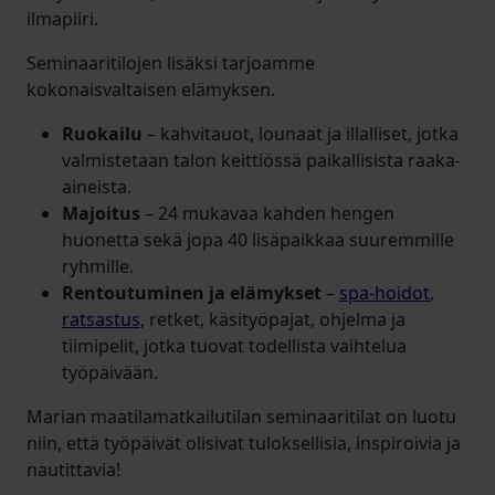
ilmapiiri.
Seminaaritilojen lisäksi tarjoamme
kokonaisvaltaisen elämyksen.
Ruokailu
– kahvitauot, lounaat ja illalliset, jotka
valmistetaan talon keittiössä paikallisista raaka-
aineista.
Majoitus
– 24 mukavaa kahden hengen
huonetta sekä jopa 40 lisäpaikkaa suuremmille
ryhmille.
Rentoutuminen ja elämykset
–
spa-hoidot
,
ratsastus
, retket, käsityöpajat, ohjelma ja
tiimipelit, jotka tuovat todellista vaihtelua
työpäivään.
Marian maatilamatkailutilan seminaaritilat on luotu
niin, että työpäivät olisivat tuloksellisia, inspiroivia ja
nautittavia!