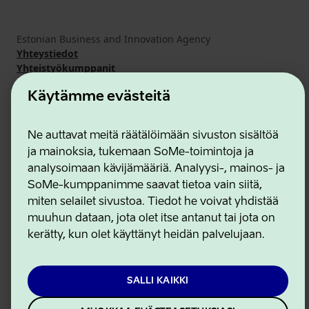
Estonian Business and Innovation Agency
Yhteystiedot
Yhteistyökumppanit
Käyttöehdot
Käytämme evästeitä
Eväste- ja tietosuojakäytäntö
Ne auttavat meitä räätälöimään sivuston sisältöä
ja mainoksia, tukemaan SoMe-toimintoja ja
analysoimaan kävijämääriä. Analyysi-, mainos- ja
SoMe-kumppanimme saavat tietoa vain siitä,
miten selailet sivustoa. Tiedot he voivat yhdistää
muuhun dataan, jota olet itse antanut tai jota on
kerätty, kun olet käyttänyt heidän palvelujaan.
SALLI KAIKKI