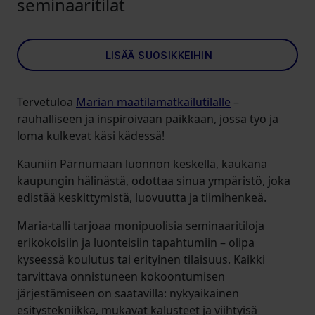
seminaaritilat
LISÄÄ SUOSIKKEIHIN
Tervetuloa
Marian maatilamatkailutilalle
–
rauhalliseen ja inspiroivaan paikkaan, jossa työ ja
loma kulkevat käsi kädessä!
Kauniin Pärnumaan luonnon keskellä, kaukana
kaupungin hälinästä, odottaa sinua ympäristö, joka
edistää keskittymistä, luovuutta ja tiimihenkeä.
Maria-talli tarjoaa monipuolisia seminaaritiloja
erikokoisiin ja luonteisiin tapahtumiin – olipa
kyseessä koulutus tai erityinen tilaisuus. Kaikki
tarvittava onnistuneen kokoontumisen
järjestämiseen on saatavilla: nykyaikainen
esitystekniikka, mukavat kalusteet ja viihtyisä