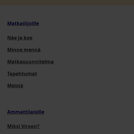
Matkailijoille
Näe ja koe
Minne mennä
Matkasuunnitelma
Tapahtumat
Meistä
Ammattilaisille
Miksi Viroon?