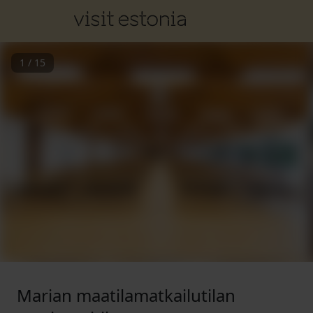
1
/
15
Marian maatilamatkailutilan