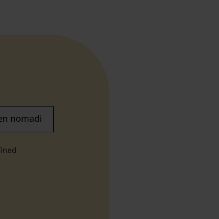
nen nomadi
fined