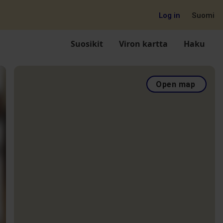
Log in
Suomi
Suosikit
Viron kartta
Haku
Open map