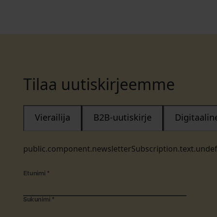
Tilaa uutiskirjeemme
Vierailija
B2B-uutiskirje
Digitaali
public.component.newsletterSubscription.text.unde
Etunimi
*
Sukunimi
*