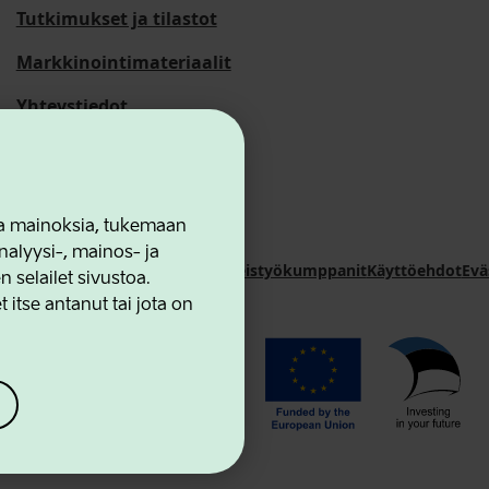
Tutkimukset ja tilastot
Markkinointimateriaalit
Yhteystiedot
 ja mainoksia, tukemaan
alyysi-, mainos- ja
novation Agency
Yhteystiedot
Yhteistyökumppanit
Käyttöehdot
Evä
selailet sivustoa.
 itse antanut tai jota on