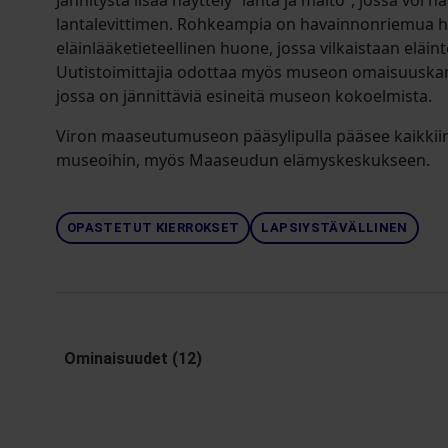
Jännitystä lisää näyttely ”lanta ja maito”, jossa voi
lantalevittimen. Rohkeampia on havainnonriemua h
eläinlääketieteellinen huone, jossa vilkaistaan eläin
Uutistoimittajia odottaa myös museon omaisuuskam
jossa on jännittäviä esineitä museon kokoelmista.
Viron maaseutumuseon pääsylipulla pääsee kaikkiin
museoihin, myös Maaseudun elämyskeskukseen.
OPASTETUT KIERROKSET
LAPSIYSTÄVÄLLINEN
Ominaisuudet (12)