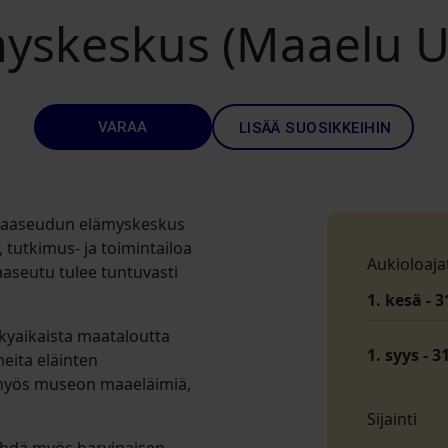
yskeskus (Maaelu U
VARAA
LISÄÄ SUOSIKKEIHIN
 Maaseudun elämyskeskus
 tutkimus- ja toimintailoa
Aukioloaja
maaseutu tulee tuntuvasti
1. kesä - 3
ykyaikaista maataloutta
1. syys - 3
heita eläinten
t myös museon maaeläimiä,
Sijainti