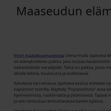
Maaseudun eläm
Viron maatalousmuseossa
Ulenurmulla sijaitseva
on elämyksellinen paikka, joka tarjoaa havainnointi-,
kaikenikäisille vierailijoille. Tämä on paikka, jossa 
lähelle leikkiä, koulutusta ja osallistavaa.
Kahdessa kerroksessa sijaitseva keskus esittelee n
käytännön toimilla. Näyttely ”Pöytäsinfonia” avaa ai
hyvinvoinnista, ruokinnasta ja pitämisestä. Tapaa
ja voit rentoutua rentouttavassa kanien kylässä.