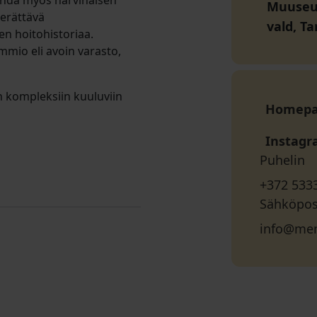
 nähdä myös harvinaisen
Muuseum
erättävä
vald, T
ten hoitohistoriaa.
mio eli avoin varasto,
 kompleksiin kuuluviin
Homep
Instag
Puhelin
+372 533
Sähköpos
info@me