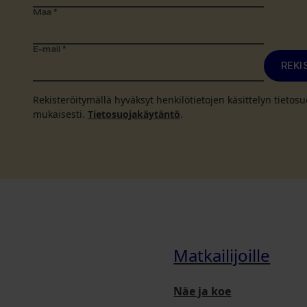
Maa
*
E-mail
*
REKI
Rekisteröitymällä hyväksyt henkilötietojen käsittelyn tieto
mukaisesti.
Tietosuojakäytäntö
.
Matkailijoille
Näe ja koe