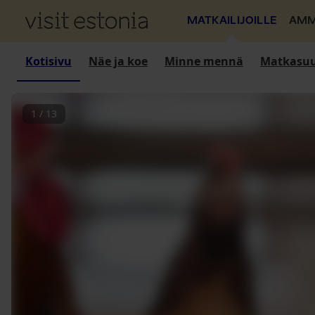
MATKAILIJOILLE
AMM
Kotisivu
Näe ja koe
Minne mennä
Matkasuu
1
/
13