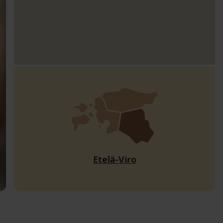
Etelä-Viro