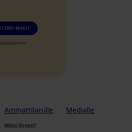
STERÖI MINUT
suojakäytännön
Ammattilaisille
Medialle
Miksi Viroon?