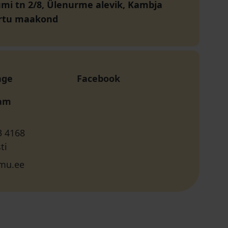
i tn 2/8, Ülenurme alevik, Kambja
artu maakond
age
Facebook
ram
3 4168
ti
mu.ee