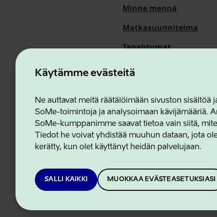
Minne mennä
Matkasuunnitelma
Tapahtumat
Meistä
Käytämme evästeitä
Ne auttavat meitä räätälöimään sivuston sisältöä
SoMe-toimintoja ja analysoimaan kävijämääriä. An
Estonian Business and In
SoMe-kumppanimme saavat tietoa vain siitä, miten 
Tiedot he voivat yhdistää muuhun dataan, jota olet
kerätty, kun olet käyttänyt heidän palvelujaan.
SALLI KAIKKI
MUOKKAA EVÄSTEASETUKSIASI