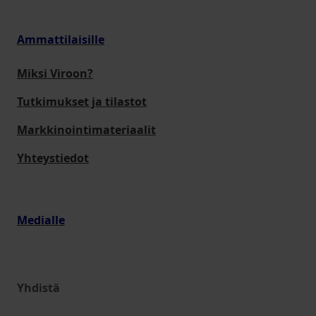
Ammattilaisille
Miksi Viroon?
Tutkimukset ja tilastot
Markkinointimateriaalit
Yhteystiedot
Medialle
Yhdistä