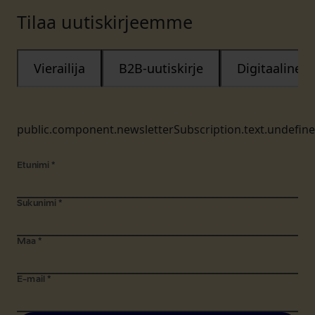
Tilaa uutiskirjeemme
Vierailija
B2B-uutiskirje
Digitaalinen
public.component.newsletterSubscription.text.undefin
Etunimi
*
Sukunimi
*
Maa
*
E-mail
*