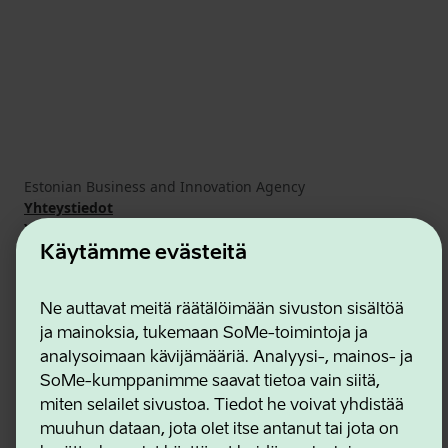
Estonian Business and Innovation Agency
Yhteystiedot
Yhteistyökumppanit
Käyttöehdot
Käytämme evästeitä
Eväste- ja tietosuojakäytäntö
Ne auttavat meitä räätälöimään sivuston sisältöä
ja mainoksia, tukemaan SoMe-toimintoja ja
analysoimaan kävijämääriä. Analyysi-, mainos- ja
SoMe-kumppanimme saavat tietoa vain siitä,
miten selailet sivustoa. Tiedot he voivat yhdistää
muuhun dataan, jota olet itse antanut tai jota on