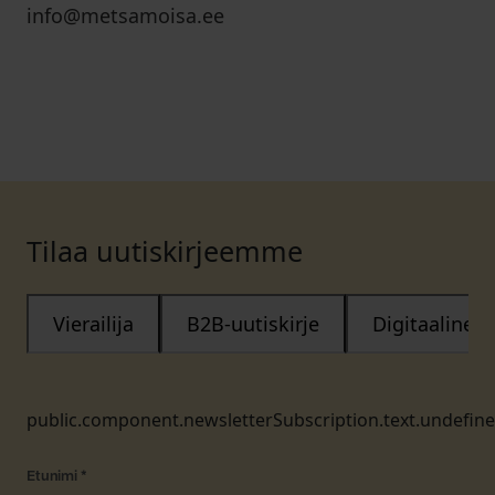
info@metsamoisa.ee
Tilaa uutiskirjeemme
Vierailija
B2B-uutiskirje
Digitaalinen
public.component.newsletterSubscription.text.undefin
Etunimi
*