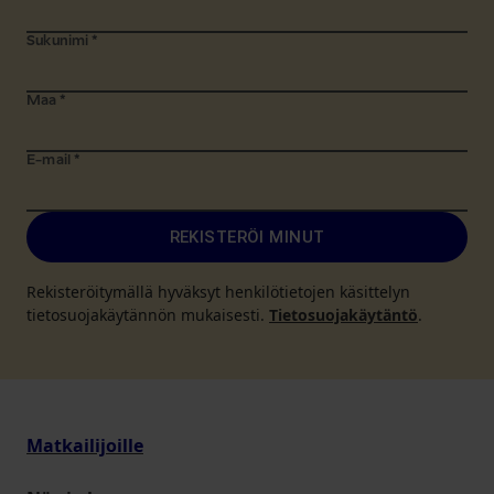
Sukunimi
*
Maa
*
E-mail
*
REKISTERÖI MINUT
Rekisteröitymällä hyväksyt henkilötietojen käsittelyn
tietosuojakäytännön mukaisesti.
Tietosuojakäytäntö
.
Matkailijoille