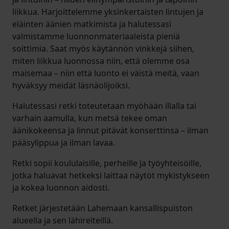
liikkua. Harjoittelemme yksinkertaisten lintujen ja
eläinten äänien matkimista ja halutessasi
valmistamme luonnonmateriaaleista pieniä
soittimia. Saat myös käytännön vinkkejä siihen,
miten liikkua luonnossa niin, että olemme osa
maisemaa – niin että luonto ei väistä meitä, vaan
hyväksyy meidät läsnäolijoiksi.
Halutessasi retki toteutetaan myöhään illalla tai
varhain aamulla, kun metsä tekee oman
äänikokeensa ja linnut pitävät konserttinsa – ilman
pääsylippua ja ilman lavaa.
Retki sopii koululaisille, perheille ja työyhteisöille,
jotka haluavat hetkeksi laittaa näytöt mykistykseen
ja kokea luonnon aidosti.
Retket järjestetään Lahemaan kansallispuiston
alueella ja sen lähireiteillä.