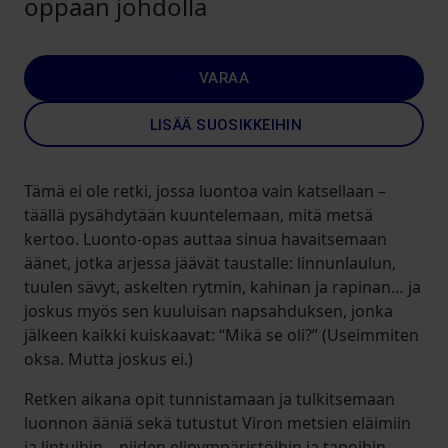
oppaan johdolla
VARAA
LISÄÄ SUOSIKKEIHIN
Tämä ei ole retki, jossa luontoa vain katsellaan –
täällä pysähdytään kuuntelemaan, mitä metsä
kertoo. Luonto-opas auttaa sinua havaitsemaan
äänet, jotka arjessa jäävät taustalle: linnunlaulun,
tuulen sävyt, askelten rytmin, kahinan ja rapinan… ja
joskus myös sen kuuluisan napsahduksen, jonka
jälkeen kaikki kuiskaavat: “Mikä se oli?” (Useimmiten
oksa. Mutta joskus ei.)
Retken aikana opit tunnistamaan ja tulkitsemaan
luonnon ääniä sekä tutustut Viron metsien eläimiin
ja lintuihin – niiden elinympäristöihin ja tapoihin