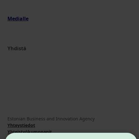
Medialle
Yhdistä
Estonian Business and Innovation Agency
Yhteystiedot
Yhteistyökumppanit
Käyttöehdot