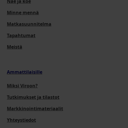
Näe ja koe
Minne mennä
Matkasuunnitelma
Tapahtumat
Meistä
Ammattilaisille
Miksi Viroon?
Tutkimukset ja tilastot
Markkinointimateriaalit
Yhteystiedot