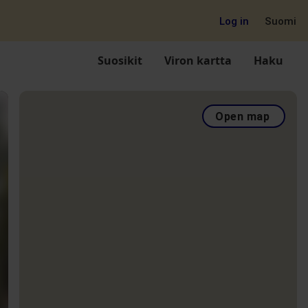
Log in
Suomi
Suosikit
Viron kartta
Haku
Open map