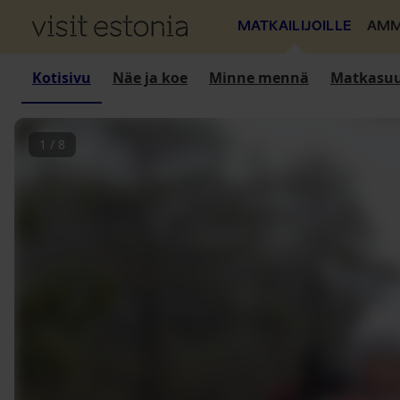
MATKAILIJOILLE
AMM
Kotisivu
Näe ja koe
Minne mennä
Matkasuu
1
/
8