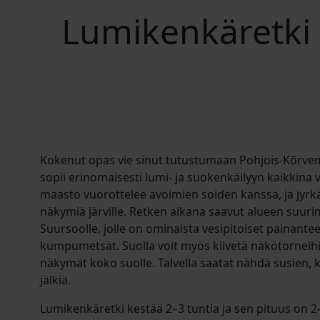
Lumikenkäretki
Kokenut opas vie sinut tutustumaan Pohjois-Kõrv
sopii erinomaisesti lumi- ja suokenkäilyyn kaikkin
maasto vuorottelee avoimien soiden kanssa, ja jyrkä
näkymiä järville. Retken aikana saavut alueen suur
Suursoolle, jolle on ominaista vesipitoiset painantee
kumpumetsät. Suolla voit myös kiivetä näkötorneihi
näkymät koko suolle. Talvella saatat nähdä susien, ke
jälkiä.
Lumikenkäretki kestää 2–3 tuntia ja sen pituus on 2–