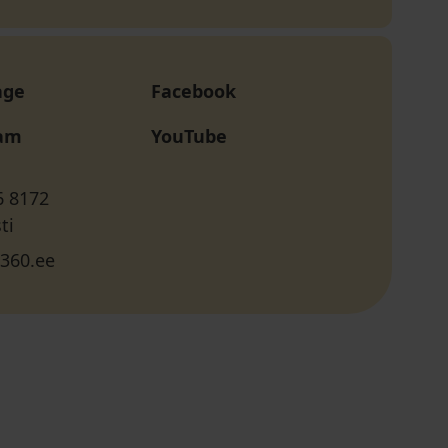
age
Facebook
ram
YouTube
6 8172
ti
360.ee