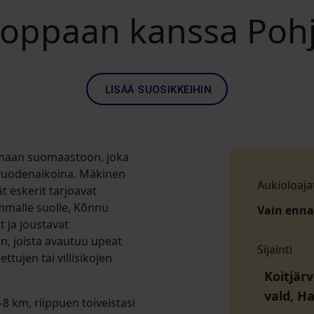
 oppaan kanssa Pohj
LISÄÄ SUOSIKKEIHIN
emaan suomaastoon, joka
a vuodenaikoina. Mäkinen
Aukioloaja
t eskerit tarjoavat
immalle suolle, Kõnnu
Vain enn
t ja joustavat
n, joista avautuu upeat
Sijainti
ttujen tai villisikojen
Koitjär
vald, H
8 km, riippuen toiveistasi