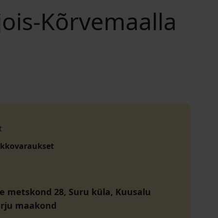
ois-Kõrvemaalla
t
akkovaraukset
ve metskond 28, Suru küla, Kuusalu
arju maakond