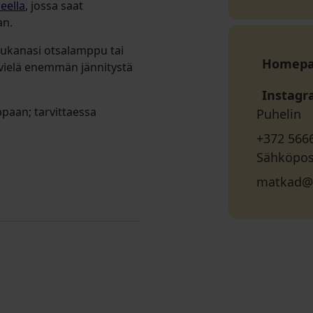
ueella
, jossa saat
an.
ukanasi otsalamppu tai
Homep
si vielä enemmän jännitystä
Instag
paan; tarvittaessa
Puhelin
+372 566
Sähköpos
matkad@