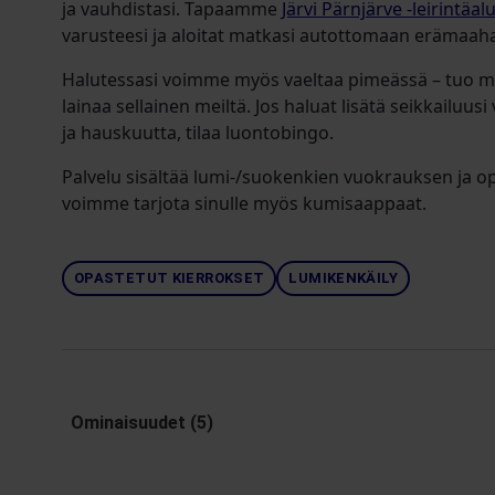
ja vauhdistasi. Tapaamme
Järvi Pärnjärve -leirintäal
varusteesi ja aloitat matkasi autottomaan erämaah
Halutessasi voimme myös vaeltaa pimeässä – tuo m
lainaa sellainen meiltä. Jos haluat lisätä seikkailuu
ja hauskuutta, tilaa luontobingo.
Palvelu sisältää lumi-/suokenkien vuokrauksen ja op
voimme tarjota sinulle myös kumisaappaat.
OPASTETUT KIERROKSET
LUMIKENKÄILY
Ominaisuudet (5)