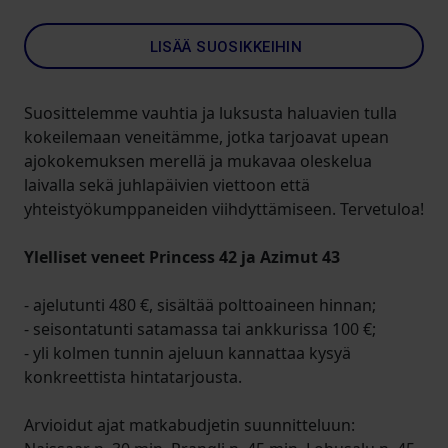
LISÄÄ SUOSIKKEIHIN
Suosittelemme vauhtia ja luksusta haluavien tulla
kokeilemaan veneitämme, jotka tarjoavat upean
ajokokemuksen merellä ja mukavaa oleskelua
laivalla sekä juhlapäivien viettoon että
yhteistyökumppaneiden viihdyttämiseen. Tervetuloa!
Ylelliset veneet Princess 42 ja Azimut 43
- ajelutunti 480 €, sisältää polttoaineen hinnan;
- seisontatunti satamassa tai ankkurissa 100 €;
- yli kolmen tunnin ajeluun kannattaa kysyä
konkreettista hintatarjousta.
Arvioidut ajat matkabudjetin suunnitteluun: