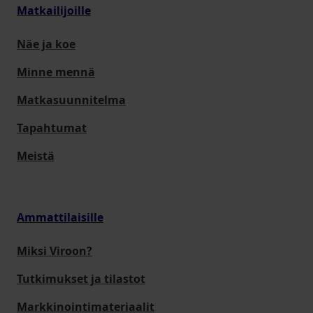
Matkailijoille
Näe ja koe
Minne mennä
Matkasuunnitelma
Tapahtumat
Meistä
Ammattilaisille
Miksi Viroon?
Tutkimukset ja tilastot
Markkinointimateriaalit