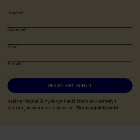
Etunimi
*
Sukunimi
*
Maa
*
E-mail
*
REKISTERÖI MINUT
Rekisteröitymällä hyväksyt henkilötietojen käsittelyn
tietosuojakäytännön mukaisesti.
Tietosuojakäytäntö
.