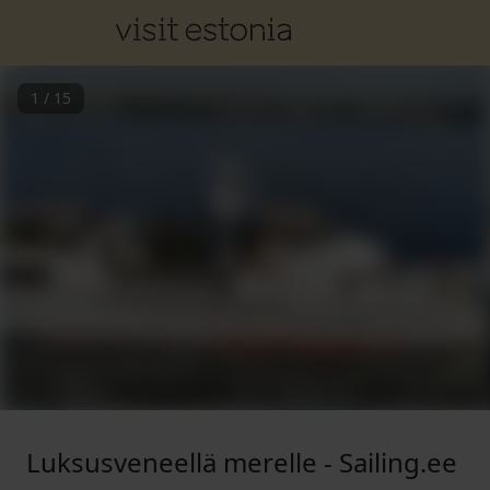
1
/
15
Luksusveneellä merelle - Sailing.ee