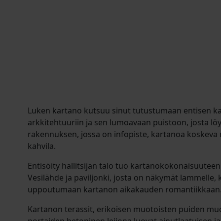
Luken kartano kutsuu sinut tutustumaan entisen kar
arkkitehtuuriin ja sen lumoavaan puistoon, josta lö
rakennuksen, jossa on infopiste, kartanoa koskeva n
kahvila.
Entisöity hallitsijan talo tuo kartanokokonaisuuteen h
Vesilähde ja paviljonki, josta on näkymät lammelle, 
uppoutumaan kartanon aikakauden romantiikkaan
Kartanon terassit, erikoisen muotoisten puiden mu