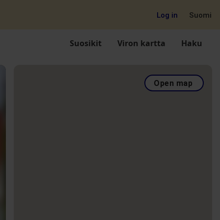
Log in
Suomi
Suosikit
Viron kartta
Haku
Open map