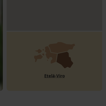
Etelä-Viro