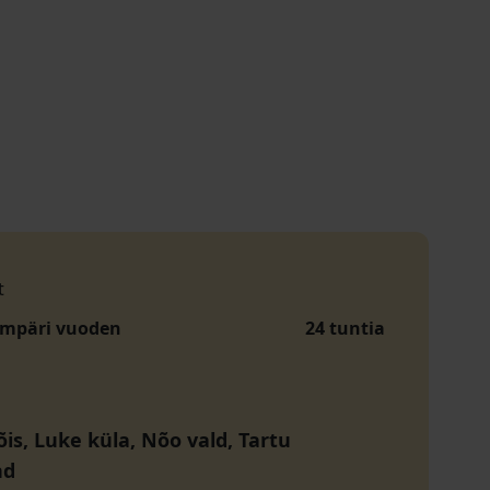
t
ympäri vuoden
24 tuntia
is, Luke küla, Nõo vald, Tartu
nd