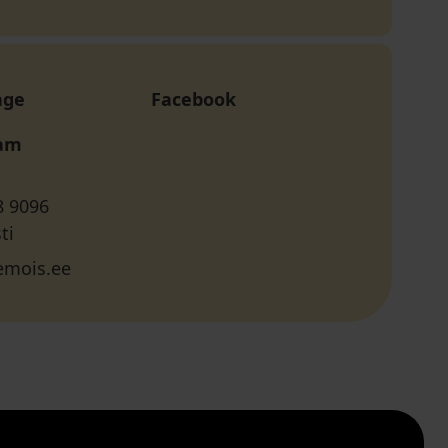
age
Facebook
ram
8 9096
ti
emois.ee