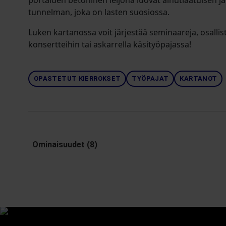
portaiden betoninen leijona luovat ainutlaatuisen 
tunnelman, joka on lasten suosiossa.
Luken kartanossa voit järjestää seminaareja, osallist
konsertteihin tai askarrella käsityöpajassa!
OPASTETUT KIERROKSET
TYÖPAJAT
KARTANOT
Ominaisuudet (8)