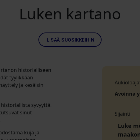
Luken kartano
LISÄÄ SUOSIKKEIHIN
tanon historialliseen
ydät tyylikkään
Aukioloaja
äyttely ja kesäisin
Avoinna 
istoriallista syvyyttä.
kutsuvat sinut
Sijainti
.
Luke mõ
odostama kuja ja
maako