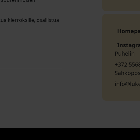
ja suurenmoisen
ua kierroksille, osallistua
Homep
Instag
Puhelin
+372 556
Sähköpos
info@luk