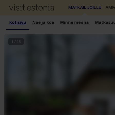
MATKAILIJOILLE
AMM
Kotisivu
Näe ja koe
Minne mennä
Matkasuu
1
/
13