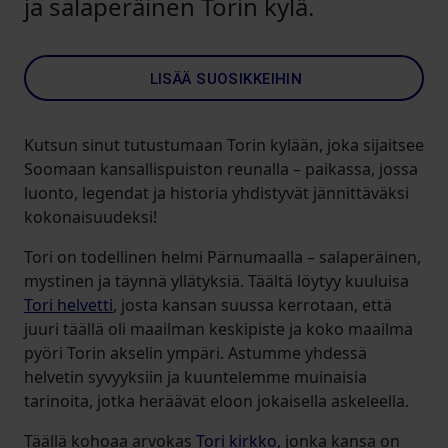
ja salaperäinen Torin kylä.
LISÄÄ SUOSIKKEIHIN
Kutsun sinut tutustumaan Torin kylään, joka sijaitsee
Soomaan kansallispuiston reunalla – paikassa, jossa
luonto, legendat ja historia yhdistyvät jännittäväksi
kokonaisuudeksi!
Tori on todellinen helmi Pärnumaalla – salaperäinen,
mystinen ja täynnä yllätyksiä. Täältä löytyy kuuluisa
Tori helvetti
, josta kansan suussa kerrotaan, että
juuri täällä oli maailman keskipiste ja koko maailma
pyöri Torin akselin ympäri. Astumme yhdessä
helvetin syvyyksiin ja kuuntelemme muinaisia
tarinoita, jotka heräävät eloon jokaisella askeleella.
Täällä kohoaa arvokas
Tori kirkko
, jonka kansa on