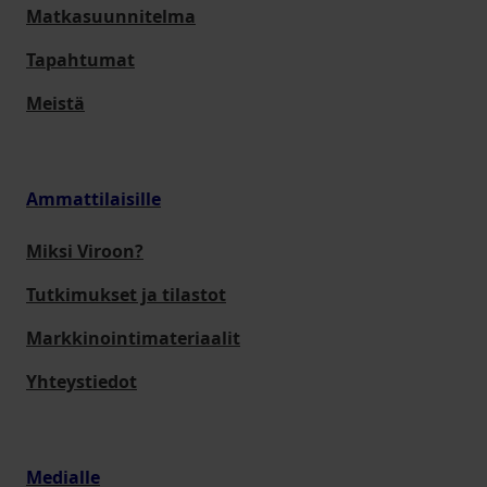
Matkasuunnitelma
Tapahtumat
Meistä
Ammattilaisille
Miksi Viroon?
Tutkimukset ja tilastot
Markkinointimateriaalit
Yhteystiedot
Medialle