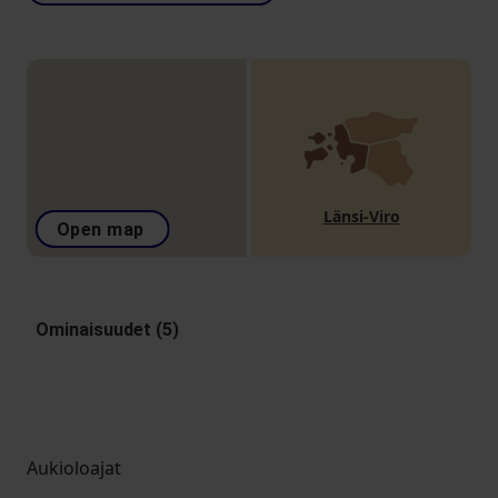
Länsi-Viro
Open map
Ominaisuudet (5)
Aukioloajat