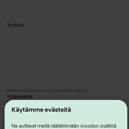
Yhdistä
Estonian Business and Innovation Agency
Yhteystiedot
Yhteistyökumppanit
Käyttöehdot
Käytämme evästeitä
Eväste- ja tietosuojakäytäntö
Ne auttavat meitä räätälöimään sivuston sisältöä