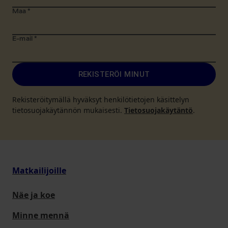
Maa
*
E-mail
*
REKISTERÖI MINUT
Rekisteröitymällä hyväksyt henkilötietojen käsittelyn
tietosuojakäytännön mukaisesti.
Tietosuojakäytäntö
.
Matkailijoille
Näe ja koe
Minne mennä