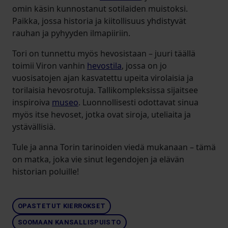
omin käsin kunnostanut sotilaiden muistoksi.
Paikka, jossa historia ja kiitollisuus yhdistyvät
rauhan ja pyhyyden ilmapiiriin.
Tori on tunnettu myös hevosistaan – juuri täällä
toimii Viron vanhin
hevostila
, jossa on jo
vuosisatojen ajan kasvatettu upeita virolaisia ja
torilaisia hevosrotuja. Tallikompleksissa sijaitsee
inspiroiva
museo
. Luonnollisesti odottavat sinua
myös itse hevoset, jotka ovat siroja, uteliaita ja
ystävällisiä.
Tule ja anna Torin tarinoiden viedä mukanaan – tämä
on matka, joka vie sinut legendojen ja elävän
historian poluille!
OPASTETUT KIERROKSET
SOOMAAN KANSALLISPUISTO