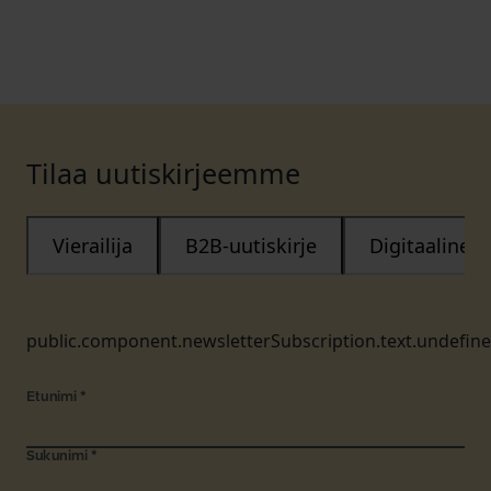
Tilaa uutiskirjeemme
Vierailija
B2B-uutiskirje
Digitaalinen
public.component.newsletterSubscription.text.undefin
Etunimi
*
Sukunimi
*