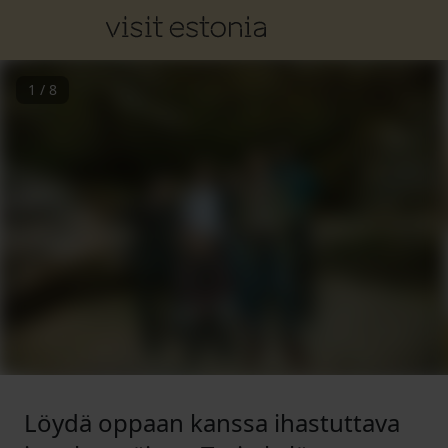
1
/
8
Löydä oppaan kanssa ihastuttava